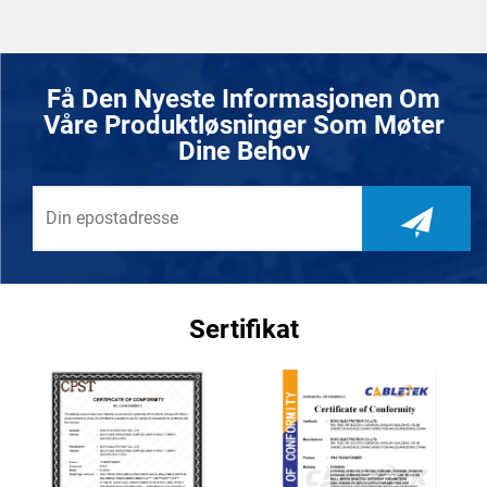
strømtransformator for
19 V, 20 V, 24 V
lydforklaringer 36V-48V-
transformator 110 V til 220
110V-220V-480V 60Hz
V
frekvens
spenningsreduksjonstransfor
Få Den Nyeste Informasjonen Om
Våre Produktløsninger Som Møter
Dine Behov
Sertifikat