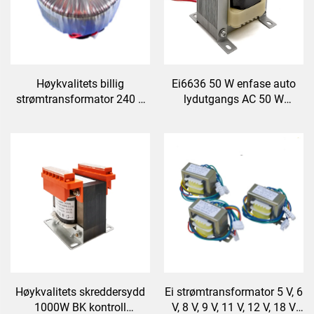
Høykvalitets billig
Ei6636 50 W enfase auto
strømtransformator 240 V
lydutgangs AC 50 W
til 12 V 400 W
strømtransformator
toroidtransformator for
effektforsterker
Høykvalitets skreddersydd
Ei strømtransformator 5 V, 6
1000W BK kontroll
V, 8 V, 9 V, 11 V, 12 V, 18 V,