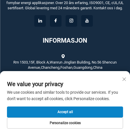
fornybar energi applikasjoner. Over 20 års erfaring, ISO9001, CE, cUL/UL
sertifisert. Global levering med 24 måneders garanti. Kontakt oss i dag.
INFORMASJON
Rm 1503,15F, Block A,Wanrun Jinglian Building, No.56 Shencun
Avenue,Chancheng,Foshan,Guangdong,China
We value your privacy
+86-757-83789311
We use cookies and similar tools to provide our services. If you
[email protected]
don't want to accept all cookies, click Personalize cookies.
Accept all
Copyright © 2026 ECKO ELECTROTECH CO.,LTD. Alle rettigheter reservert.
Personalize cookies
-
Personvernpolicy