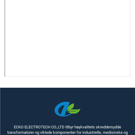
ECKO ELECTROTECH CO.,LTD tilbyr høykvalitets skreddersydde
transformatorer og viklede komponenter for industrielle, medisinske og