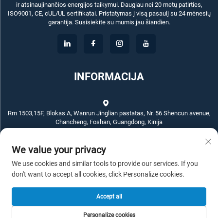
ir atsinaujinančios energijos taikymui. Daugiau nei 20 metų patirties,
ISO9001, CE, cUL/UL sertifikatai. Pristatymas į visą pasaulį su 24 mėnesių
garantija. Susisiekite su mumis jau šiandien.
INFORMACIJA
Rm 1503,15F, Blokas A, Wanrun Jinglian pastatas, Nr. 56 Shencun avenue,
Chancheng, Foshan, Guangdong, Kinija
We value your privacy
+86-757-83789311
We use cookies and similar tools to provide our services. If you
[email protected]
don't want to accept all cookies, click Personalize cookies.
Accept all
Autorių teisės © 2026 ECKO ELECTROTECH CO.,LTD. Visos teisės
Personalize cookies
saugomos. -
Privatumo politika