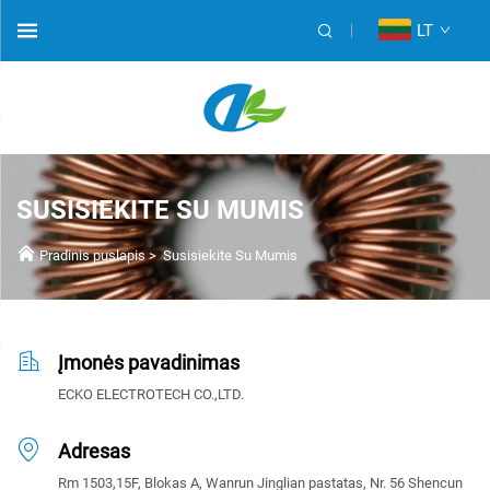
LT
SUSISIEKITE SU MUMIS
Pradinis puslapis
>
Susisiekite Su Mumis
Įmonės pavadinimas
ECKO ELECTROTECH CO.,LTD.
Adresas
Rm 1503,15F, Blokas A, Wanrun Jinglian pastatas, Nr. 56 Shencun