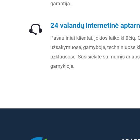
garantija.
24 valandų internetinė apta
Pasauliniai klientai, jokios laiko kliūčių.
užsakymuose, gamyboje, techniniuose k
užklausose. Susisiekite su mumis ar aps
gamykloje.