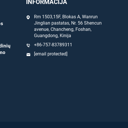
INFORMACIJA
Rm 1503,15F, Blokas A, Wanrun
Jinglian pastatas, Nr. 56 Shencun
os
avenue, Chancheng, Foshan,
Guangdong, Kinija
+86-757-83789311
dinių
ymo
[email protected]