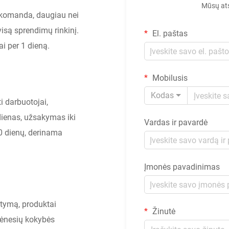
Mūsų ats
 komanda, daugiau nei
isą sprendimų rinkinį.
El. paštas
i per 1 dieną.
Mobilusis
Kodas
i darbuotojai,
dienas, užsakymas iki
Vardas ir pavardė
20 dienų, derinama
Įmonės pavadinimas
atymą, produktai
Žinutė
mėnesių kokybės