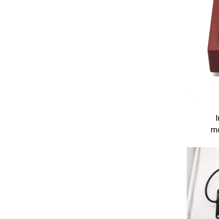
mo
t
transf
240 V 
i