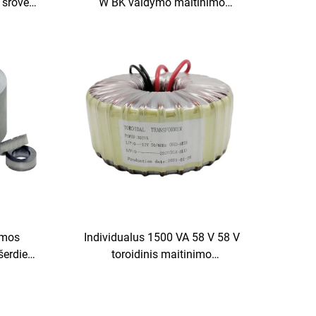
 srovės
W BK valdymo maitinimo
torius
transformatorius garso
stiprintuvams 36 V-48 V-110 V-220
V-480 V 60 Hz dažnis
ormos
Individualus 1500 VA 58 V 58 V
šerdies
toroidinis maitinimo
transformatorius, grandinės
plokštės transformatorius, garso
išvesties toroidinis