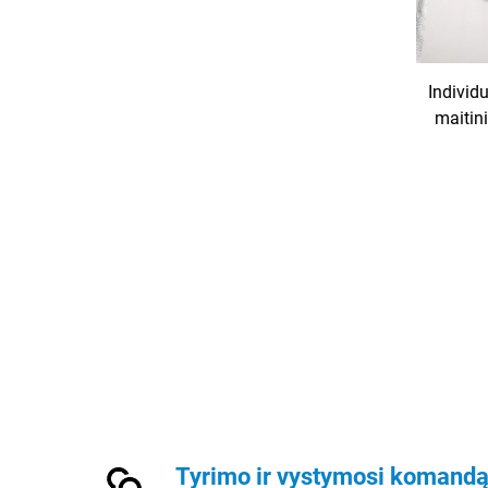
Individ
maitin
220 V l
ir 380
Tyrimo ir vystymosi komand