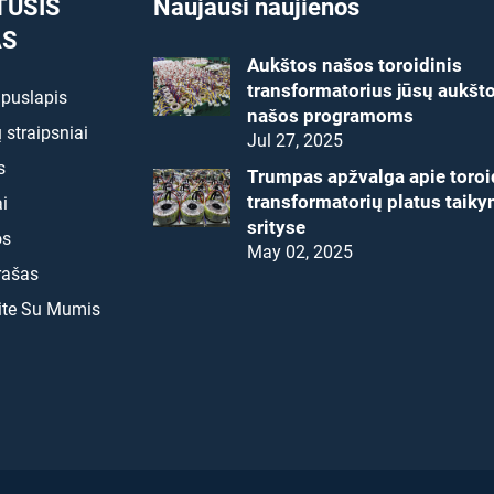
TUSIS
Naujausi naujienos
AS
Aukštos našos toroidinis
transformatorius jūsų aukšt
 puslapis
našos programoms
 straipsniai
Jul 27, 2025
s
Trumpas apžvalga apie toroi
transformatorių platus taik
i
srityse
os
May 02, 2025
rašas
ite Su Mumis