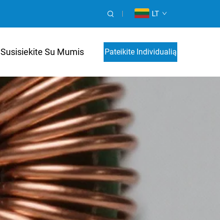
LT
Susisiekite Su Mumis
Pateikite Individualią
Kainos Paraišką