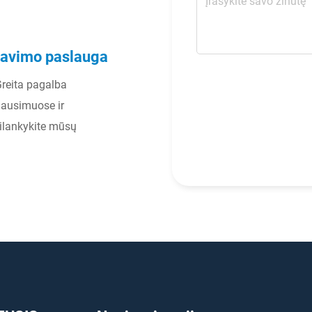
rnavimo paslauga
 Greita pagalba
lausimuose ir
ilankykite mūsų