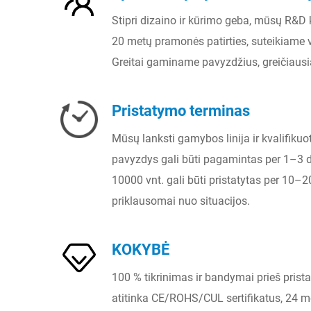
Stipri dizaino ir kūrimo geba, mūsų R&D
20 metų pramonės patirties, suteikiame v
Greitai gaminame pavyzdžius, greičiausia
Pristatymo terminas
Mūsų lanksti gamybos linija ir kvalifikuot
pavyzdys gali būti pagamintas per 1–3 
10000 vnt. gali būti pristatytas per 10–
priklausomai nuo situacijos.
KOKYBĖ
100 % tikrinimas ir bandymai prieš prist
atitinka CE/ROHS/CUL sertifikatus, 24 