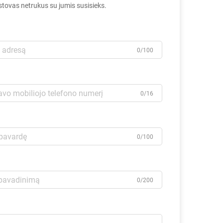
tovas netrukus su jumis susisieks.
0/100
0/16
0/100
0/200