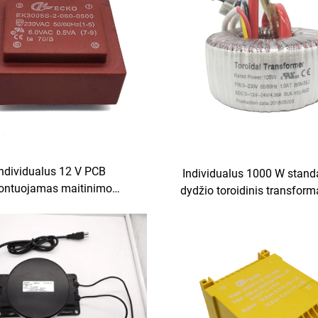
Individualus 12 V PCB
Individualus 1000 W standa
ntuojamas maitinimo
dydžio toroidinis transform
ransformatorius 400 V
220 V, 110 V, 36 V, 18 V, 120 
ormatorius su 110 V, 220 V,
65 V, 10 kva, 2000 W žemos
įvestimi ir 380 V, 24 V, 36 V
transformatorius
švestimi, 50 Hz dažnis