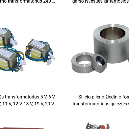
imo transformatorius 240 V
garso išvesties kintamosios
i 12 V 400 W toroidinis
50 W maitinimo transforma
sformatorius galingumui
stiprinti
ės transformatorius 5 V, 6 V,
Silicio plieno žiedinio f
V, 11 V, 12 V, 18 V, 19 V, 20 V,
transformatoriaus geležies 
transformatorius 110 V į 220
maitinimo šerdis
minantis transformatorius