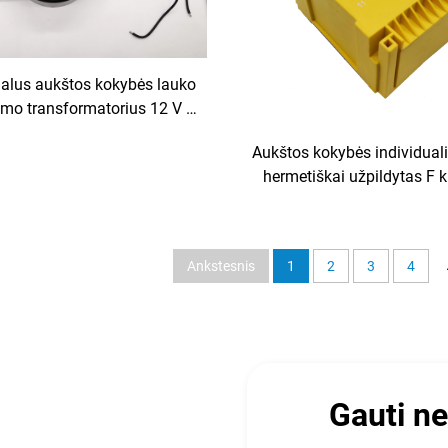
ualus aukštos kokybės lauko
imo transformatorius 12 V į
ietaus atsparus 240 V įvestis
Aukštos kokybės individual
 V 24 V 36 V išvestis 50 Hz
hermetiškai užpildytas F 
dažnis
transformatorius 110 V į 2
įkėlimo transformatorius 38
V, 36 V išvestis, 50 Hz d
Ankstesnis
1
2
3
4
Gauti n
ą