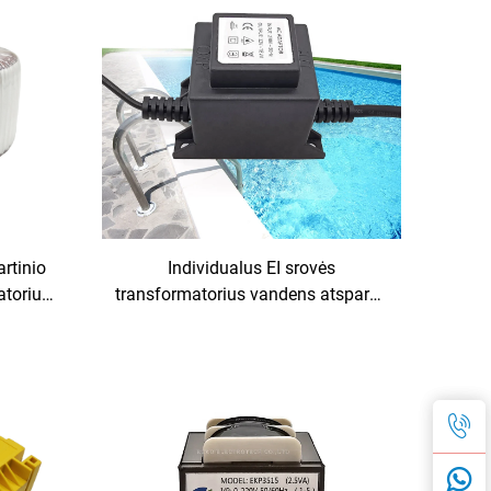
transformatorius
rtinio
Individualus EI srovės
atorius
transformatorius vandens atsparus
V, 6 V,
baseino lempos transformatorius
 dažnio
110 V įvestis 380 V / 24 V išvestis