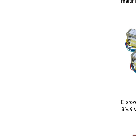
maitin
ik
tran
Ei srov
8 V, 9 
24 V, 
V že