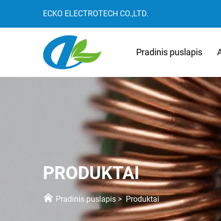
ECKO ELECTROTECH CO.,LTD.
Pradinis puslapis
PRODUKTAI
Pradinis puslapis
>
Produktai