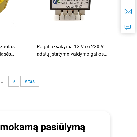
izuotas
Pagal užsakymą 12 V iki 220 V
klasės
adatų įstatymo valdymo galios
20 V,
transformatorius 50 Hz dažniui su
0 V, 24
išvestimis 24 V 36 V 48 V 380 V
ažnis
...
9
Kitas
emokamą pasiūlymą