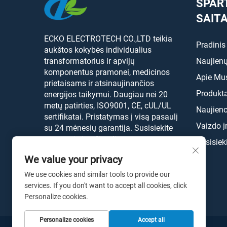
SPAR
SAIT
ECKO ELECTROTECH CO.,LTD teikia
Pradinis
aukštos kokybės individualius
transformatorius ir apvijų
Naujienų
komponentus pramonei, medicinos
Apie Mu
prietaisams ir atsinaujinančios
Produkta
energijos taikymui. Daugiau nei 20
metų patirties, ISO9001, CE, cUL/UL
Naujien
sertifikatai. Pristatymas į visą pasaulį
Vaizdo į
su 24 mėnesių garantija. Susisiekite
su mumis jau šiandien.
Susisiek
We value your privacy
We use cookies and similar tools to provide our
services. If you don't want to accept all cookies, click
Personalize cookies.
Personalize cookies
Accept all