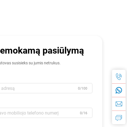
nemokamą pasiūlymą
tovas susisieks su jumis netrukus.
0/100
0/16