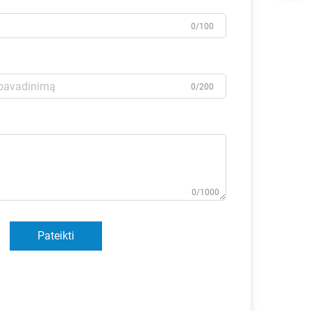
0/100
0/200
0/1000
Pateikti