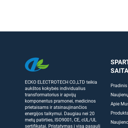
SPAR
SAIT
ECKO ELECTROTECH CO.,LTD teikia
Pradinis
aukštos kokybės individualius
transformatorius ir apvijų
Naujienų
komponentus pramonei, medicinos
Apie Mu
prietaisams ir atsinaujinančios
Produkta
energijos taikymui. Daugiau nei 20
metų patirties, ISO9001, CE, cUL/UL
Naujien
sertifikatai. Pristatymas į visą pasaulį