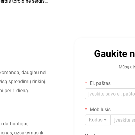
šerdis toroidinė šerdis
transformatorius tipo
kristalinė feritinė šerdis
transformatoriui
Gaukite 
ą
Mūsų ats
 komanda, daugiau nei
isą sprendimų rinkinį.
El. paštas
i per 1 dieną.
Mobilusis
Kodas
i darbuotojai,
dienas, užsakymas iki