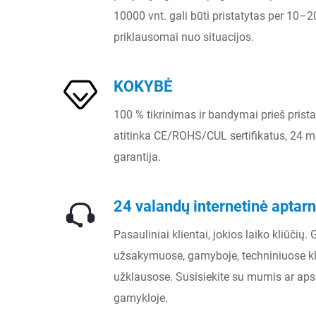
10000 vnt. gali būti pristatytas per 10–
priklausomai nuo situacijos.
KOKYBĖ
100 % tikrinimas ir bandymai prieš prist
atitinka CE/ROHS/CUL sertifikatus, 24 
garantija.
24 valandų internetinė apta
Pasauliniai klientai, jokios laiko kliūčių.
užsakymuose, gamyboje, techniniuose k
užklausose. Susisiekite su mumis ar aps
gamykloje.