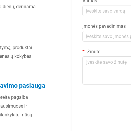
Vardas
20 dienų, derinama
Įmonės pavadinimas
atymą, produktai
Žinutė
mėnesių kokybės
rnavimo paslauga
 Greita pagalba
lausimuose ir
ilankykite mūsų