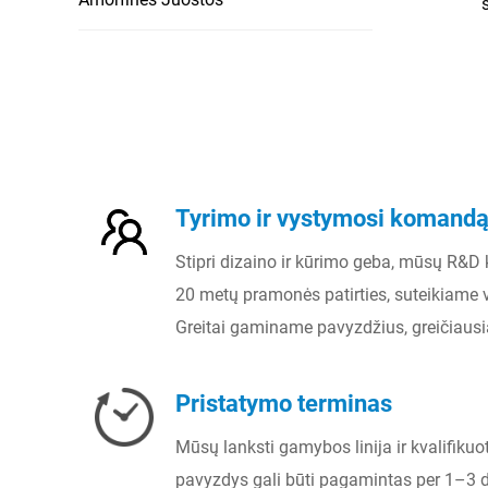
nano
Tyrimo ir vystymosi komand
Stipri dizaino ir kūrimo geba, mūsų R&D
20 metų pramonės patirties, suteikiame v
Greitai gaminame pavyzdžius, greičiausia
Pristatymo terminas
Mūsų lanksti gamybos linija ir kvalifikuot
pavyzdys gali būti pagamintas per 1–3 