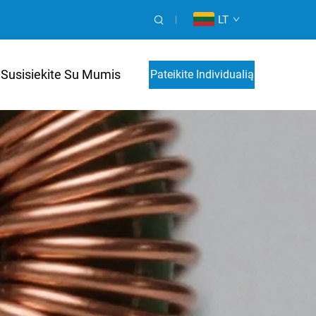
LT
Susisiekite Su Mumis
Pateikite Individualią
Kainos Paraišką