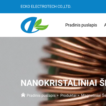
ECKO ELECTROTECH CO.,LTD.
Pradinis puslapis
NANOKRISTALINIAI 
Pradinis puslapis
>
Produktai
>
Magnetiniai Še