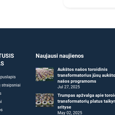
TUSIS
Naujausi naujienos
AS
Aukštos našos toroidinis
transformatorius jūsų aukšt
 puslapis
našos programoms
 straipsniai
Jul 27, 2025
s
Trumpas apžvalga apie toroi
transformatorių platus taik
i
srityse
os
May 02, 2025