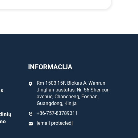
INFORMACIJA
Rm 1503,15F, Blokas A, Wanrun
Jinglian pastatas, Nr. 56 Shencun
os
avenue, Chancheng, Foshan,
Guangdong, Kinija
+86-757-83789311
dinių
ymo
[email protected]