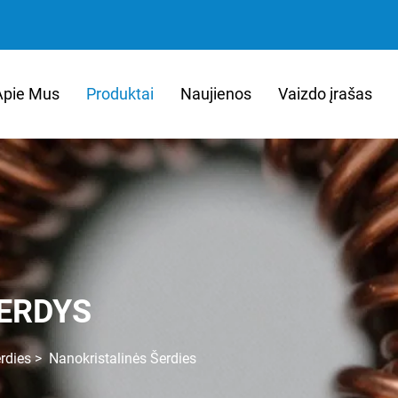
Apie Mus
Produktai
Naujienos
Vaizdo įrašas
ŠERDYS
rdies
>
Nanokristalinės Šerdies