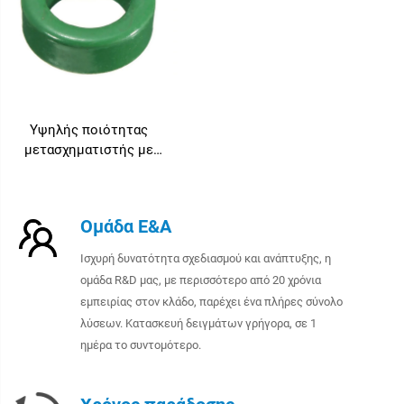
Υψηλής ποιότητας
μετασχηματιστής με
δακτυλιοειδή πυρήνα,
τύπου νανοκρυσταλλικού
φερρίτη για
Ομάδα Ε&Α
μετασχηματιστή
Ισχυρή δυνατότητα σχεδιασμού και ανάπτυξης, η
ομάδα R&D μας, με περισσότερο από 20 χρόνια
εμπειρίας στον κλάδο, παρέχει ένα πλήρες σύνολο
λύσεων. Κατασκευή δειγμάτων γρήγορα, σε 1
ημέρα το συντομότερο.