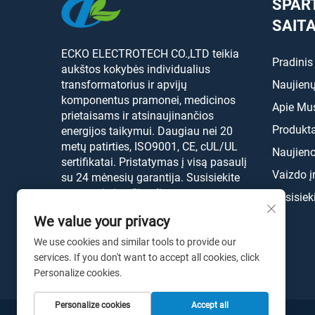
SPAR
SAIT
ECKO ELECTROTECH CO.,LTD teikia
Pradinis
aukštos kokybės individualius
transformatorius ir apvijų
Naujienų
komponentus pramonei, medicinos
Apie Mu
prietaisams ir atsinaujinančios
Produkta
energijos taikymui. Daugiau nei 20
metų patirties, ISO9001, CE, cUL/UL
Naujien
sertifikatai. Pristatymas į visą pasaulį
Vaizdo į
su 24 mėnesių garantija. Susisiekite
su mumis jau šiandien.
Susisiek
We value your privacy
We use cookies and similar tools to provide our
services. If you don't want to accept all cookies, click
Personalize cookies.
Personalize cookies
Accept all