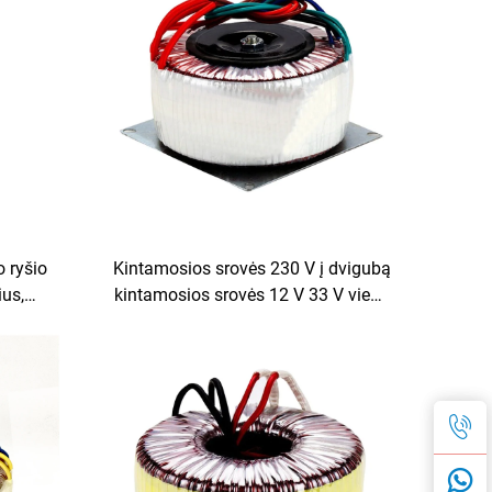
o ryšio
Kintamosios srovės 230 V į dvigubą
ius,
kintamosios srovės 12 V 33 V vieną
 A, 6-0-
12 V 140 VA žiedinio tipo toroidinis
r 36 V
transformatorius pirminiam
0 V
stiprintuvui tono plokštei
vamzdiniam stiprintuvui