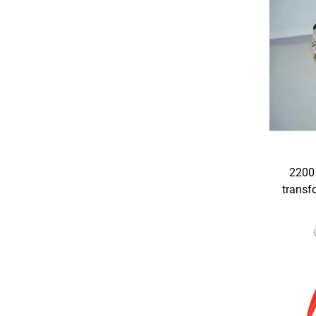
2200 
transf
ik
Invert