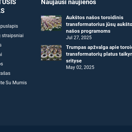
TUSIS
Naujausi naujienos
AS
Aukštos našos toroidinis
transformatorius jūsų aukšt
 puslapis
našos programoms
 straipsniai
Jul 27, 2025
s
Trumpas apžvalga apie toroi
transformatorių platus taik
i
srityse
os
May 02, 2025
rašas
ite Su Mumis