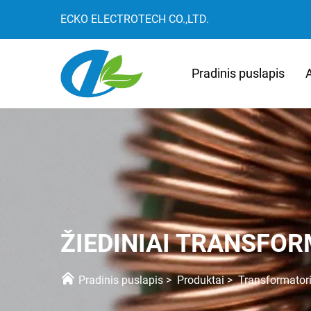
ECKO ELECTROTECH CO.,LTD.
Pradinis puslapis
ŽIEDINIAI TRANSFOR
Pradinis puslapis
>
Produktai
>
Transformatori