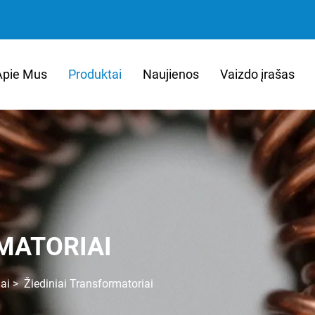
Apie Mus
Produktai
Naujienos
Vaizdo įrašas
MATORIAI
ai
>
Žiediniai Transformatoriai