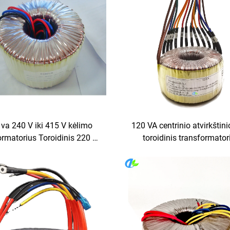
va 240 V iki 415 V kėlimo
120 VA centrinio atvirkštini
ormatorius Toroidinis 220 V
toroidinis transformator
i 380 V įtampos keitiklis
daugiafunkcinis 12-0-12 V, 5
orinis transformatorius 2,2
6 V, 10 A išvestis, 380 V i
kva 440 V 220 V
įvestis, 240 V, 230 V, 12