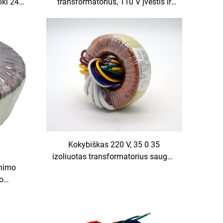
iki 240
transformatorius, 110 V įvestis ir
s
380 V išvestis, 24 V bei 36 V
išvesties parinktys
Kokybiškas 220 V, 35 0 35
izoliuotas transformatorius saugos
inimo
sistemai
so
 480 V
įvestis,