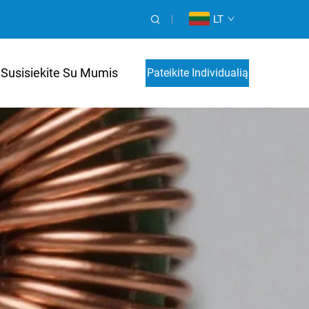
LT
Susisiekite Su Mumis
Pateikite Individualią
Kainos Paraišką