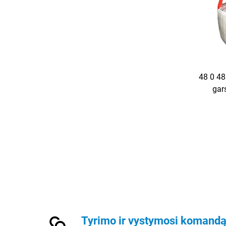
48 0 48
gar
toroidi
A, to
Tyrimo ir vystymosi komand