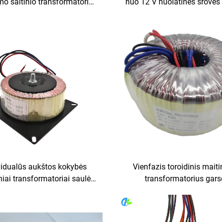
mo šaltinio transformatorius
nuo 12 V nuolatinės srovės 
i, medicinos priemonėms ir
V kintamosios srovė
 įrangai, stabilus ir mažo
o išvesties signalas 50 Hz ir
60 Hz
vidualūs aukštos kokybės
Vienfazis toroidinis mait
niai transformatoriai saulės
transformatorius gar
ergijos keitikliui 5 kva
stiprintuvams, 12 V, 18 V,
vertoriniam toroidiniam
išvestis, 110 V, 220 V, 240 V 
transformatoriui
50 Hz, 60 Hz dažnis