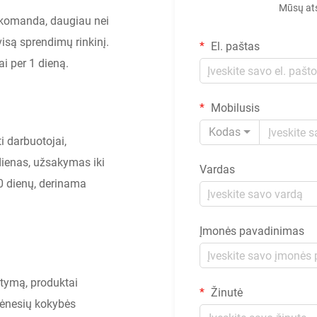
Mūsų ats
 komanda, daugiau nei
isą sprendimų rinkinį.
El. paštas
i per 1 dieną.
Mobilusis
Kodas
i darbuotojai,
dienas, užsakymas iki
Vardas
20 dienų, derinama
Įmonės pavadinimas
atymą, produktai
Žinutė
mėnesių kokybės