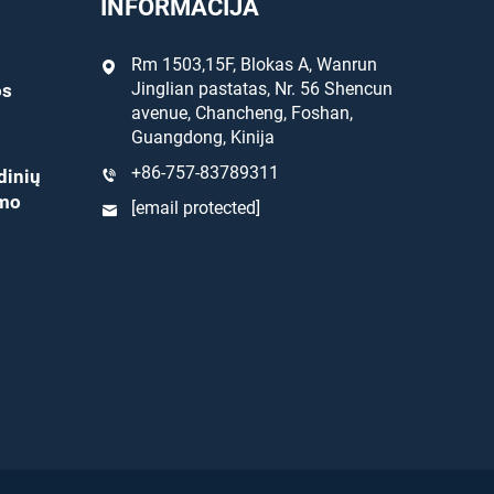
INFORMACIJA
Rm 1503,15F, Blokas A, Wanrun
Jinglian pastatas, Nr. 56 Shencun
os
avenue, Chancheng, Foshan,
Guangdong, Kinija
+86-757-83789311
dinių
ymo
[email protected]