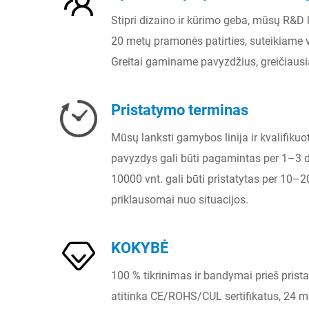
Stipri dizaino ir kūrimo geba, mūsų R&D
20 metų pramonės patirties, suteikiame v
Greitai gaminame pavyzdžius, greičiausia
Pristatymo terminas
Mūsų lanksti gamybos linija ir kvalifikuot
pavyzdys gali būti pagamintas per 1–3 
10000 vnt. gali būti pristatytas per 10–
priklausomai nuo situacijos.
KOKYBĖ
100 % tikrinimas ir bandymai prieš prist
atitinka CE/ROHS/CUL sertifikatus, 24 