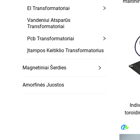
maitini
EI Transformatoriai
pramone
garso
Vandeniui Atsparūs
triukšm
Transformatoriai
Pcb Transformatoriai
Įtampos Keitiklio Transformatorius
Magnetiniai Šerdies
Amorfinės Juostos
Indi
toroidi
en
in