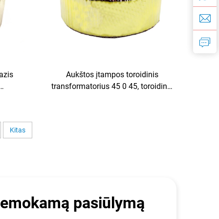
azis
Aukštos įtampos toroidinis
transformatorius 45 0 45, toroidinis
 48 V
mažos galios izoliacinis
i, 50/60
transformatorius, 220 V, 80 V
transformatorius
Kitas
nemokamą pasiūlymą