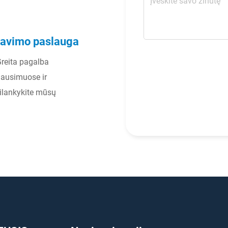
rnavimo paslauga
 Greita pagalba
lausimuose ir
ilankykite mūsų