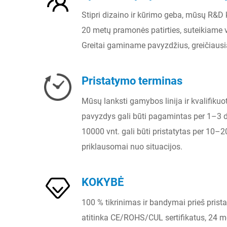
Stipri dizaino ir kūrimo geba, mūsų R&D
20 metų pramonės patirties, suteikiame v
Greitai gaminame pavyzdžius, greičiausia
Pristatymo terminas
Mūsų lanksti gamybos linija ir kvalifikuot
pavyzdys gali būti pagamintas per 1–3 
10000 vnt. gali būti pristatytas per 10–
priklausomai nuo situacijos.
KOKYBĖ
100 % tikrinimas ir bandymai prieš prist
atitinka CE/ROHS/CUL sertifikatus, 24 