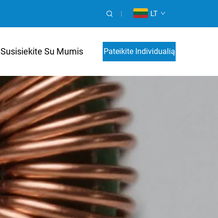
LT
Susisiekite Su Mumis
Pateikite Individualią
Kainos Paraišką