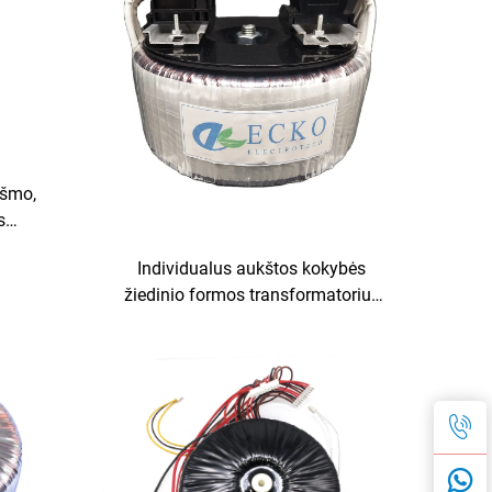
kšmo,
s
lus 220
Individualus aukštos kokybės
variniu
žiedinio formos transformatorius
inverteris 3 kW 5 kW, žiedinio
formos transformatoriaus išvesties
inverterio gamintojai