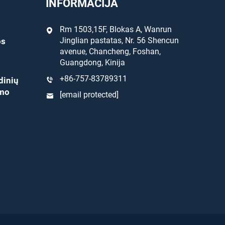
INFORMACIJA
Rm 1503,15F, Blokas A, Wanrun
Jinglian pastatas, Nr. 56 Shencun
os
avenue, Chancheng, Foshan,
Guangdong, Kinija
+86-757-83789311
dinių
ymo
[email protected]