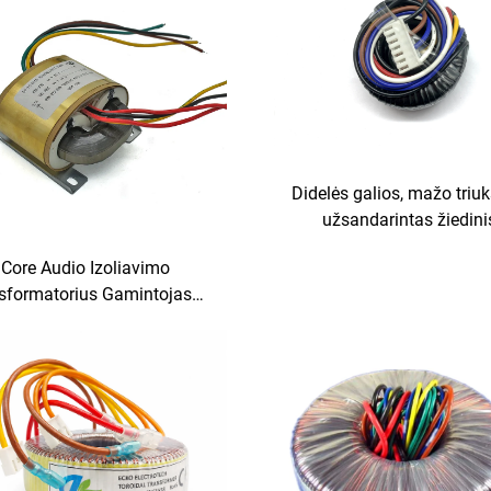
Didelės galios, mažo triu
užsandarintas žiedini
transformatorius, individua
 Core Audio Izoliavimo
V į 110 V / 12 V / 24 V, su 
sformatorius Gamintojas
vielos apvijimu
jas Eksportuoti į JK Indiją
 70VA 80VA 90VA 100VA