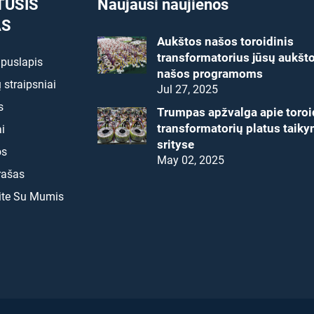
TUSIS
Naujausi naujienos
AS
Aukštos našos toroidinis
transformatorius jūsų aukšt
 puslapis
našos programoms
 straipsniai
Jul 27, 2025
s
Trumpas apžvalga apie toroi
transformatorių platus taik
i
srityse
os
May 02, 2025
rašas
ite Su Mumis