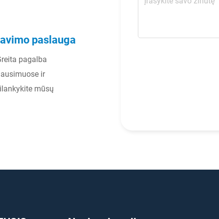
rnavimo paslauga
 Greita pagalba
lausimuose ir
ilankykite mūsų