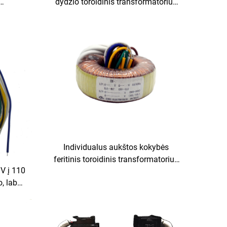
dydžio toroidinis transformatorius
inės
220 V, 110 V, 36 V, 18 V, 120 V, 6 V,
 garso
65 V, 10 kva, 2000 W žemos dažnio
transformatorius
Individualus aukštos kokybės
feritinis toroidinis transformatorius
 V į 110
110 V, 24 V, 30 V, 50 V, 100 V, 220 V,
, labai
feritinio toroidinio šerdies
ntis,
transformatoriai gamintojai
gūracija