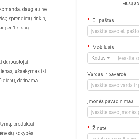
Mūsų ats
 komanda, daugiau nei
isą sprendimų rinkinį.
El. paštas
i per 1 dieną.
Mobilusis
Kodas
i darbuotojai,
dienas, užsakymas iki
Vardas ir pavardė
20 dienų, derinama
Įmonės pavadinimas
atymą, produktai
Žinutė
mėnesių kokybės