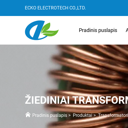
ECKO ELECTROTECH CO.,LTD.
Pradinis puslapis
ŽIEDINIAI TRANSFOR
Pradinis puslapis
>
Produktai
>
Transformatori