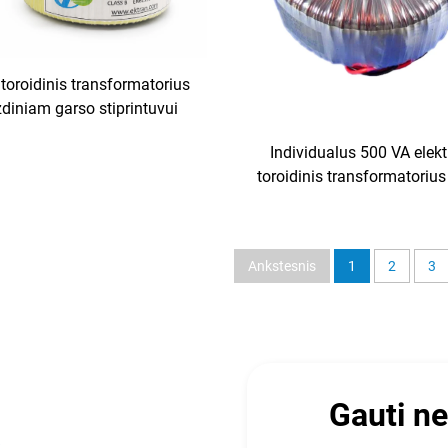
toroidinis transformatorius
diniam garso stiprintuvui
Individualus 500 VA elekt
toroidinis transformatoriu
stiprintuvams, H klasės tor
transformatorius, gali
stiprintuvas
Ankstesnis
1
2
3
Gauti n
ą