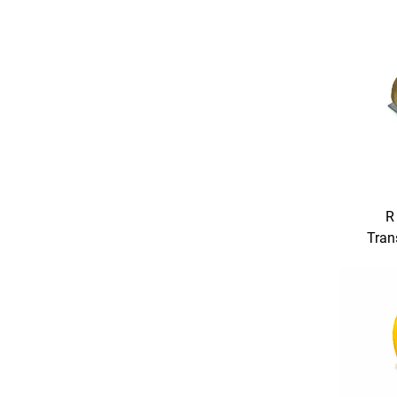
R
Tran
Tiekė
60VA