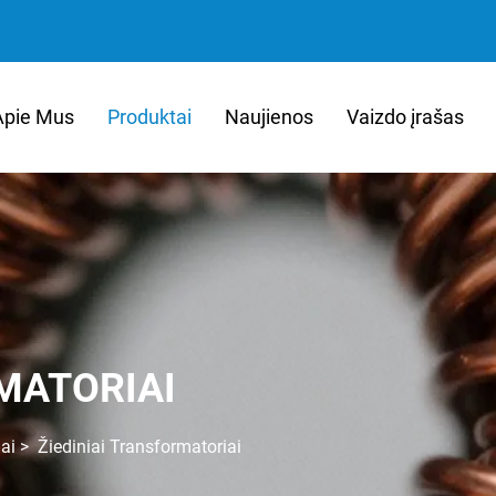
Apie Mus
Produktai
Naujienos
Vaizdo įrašas
MATORIAI
ai
>
Žiediniai Transformatoriai