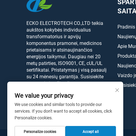
SPAR
SAIT
ECKO ELECTROTECH CO.,LTD teikia
Pradinis
aukštos kokybės individualius
transformatorius ir apvijų
Naujienų
komponentus pramonei, medicinos
Apie Mu
prietaisams ir atsinaujinančios
Produkta
energijos taikymui. Daugiau nei 20
metų patirties, ISO9001, CE, cUL/UL
Naujien
sertifikatai. Pristatymas į visą pasaulį
Vaizdo į
su 24 mėnesių garantija. Susisiekite
su mumis jau šiandien.
Susisiek
We value your privacy
We use cookies and similar tools to provide our
services. If you don't want to accept all cookies, click
Personalize cookies.
Personalize cookies
Accept all