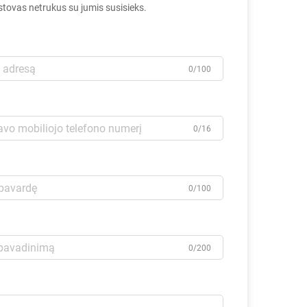
tovas netrukus su jumis susisieks.
0/100
0/16
0/100
0/200