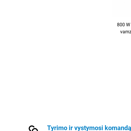
800 W 
vamz
Tyrimo ir vystymosi komand