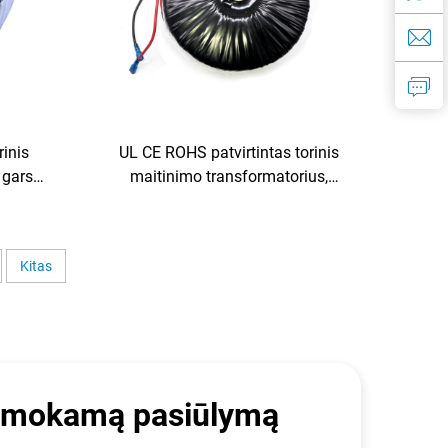
rinis
UL CE ROHS patvirtintas torinis
s garso
maitinimo transformatorius,
oidinis
aukštas efektyvumas medicinos
os
įrangai ir pramonei
Kitas
emokamą pasiūlymą