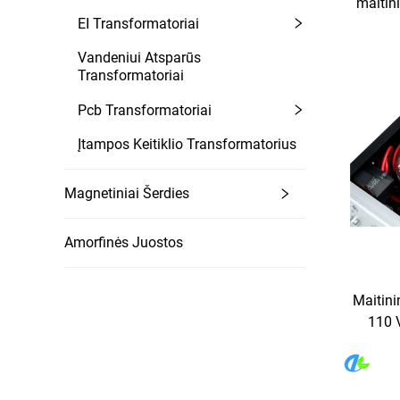
maitin
EI Transformatoriai
ik
tran
Vandeniui Atsparūs
Transformatoriai
Pcb Transformatoriai
Įtampos Keitiklio Transformatorius
Magnetiniai Šerdies
Amorfinės Juostos
Maitini
110 V