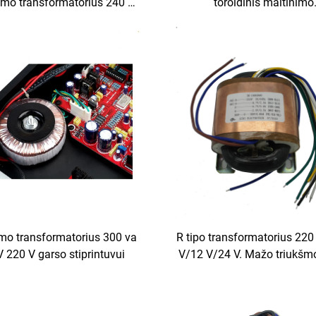
imo transformatorius 240 V
toroidinis maitinimo
i 12 V 400 W toroidinis
transformatorius, grand
sformatorius galingumui
plokštės transformatorius,
stiprinti
išvesties toroidinis
transformatorius
mo transformatorius 300 va
R tipo transformatorius 220
 220 V garso stiprintuvui
V/12 V/24 V. Mažo triukšmo
efektyvus ir energiją taupa
palaikoma individuali konfi