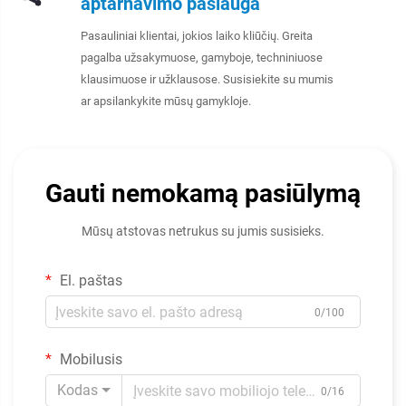
aptarnavimo paslauga
Pasauliniai klientai, jokios laiko kliūčių. Greita
pagalba užsakymuose, gamyboje, techniniuose
klausimuose ir užklausose. Susisiekite su mumis
ar apsilankykite mūsų gamykloje.
Gauti nemokamą pasiūlymą
Mūsų atstovas netrukus su jumis susisieks.
El. paštas
0/100
Mobilusis
Kodas
0/16