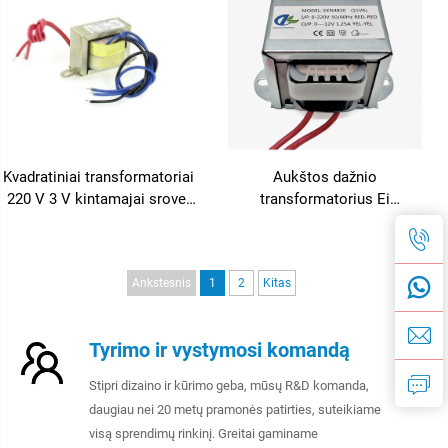
VAC / 24VAC darbui
Kvadratiniai transformatoriai
Aukštos dažnio
220 V 3 V kintamajai srovei
transformatorius Ei
18 0 18 V 12 V 50 Hz
transformatorius 9 V
transformatorius Ei šerdies
vienfazis maitinimo
transformatorius
transformatorius
Ankstesnis
1
2
Kitas
Tyrimo ir vystymosi komandą
Stipri dizaino ir kūrimo geba, mūsų R&D komanda,
daugiau nei 20 metų pramonės patirties, suteikiame
visą sprendimų rinkinį. Greitai gaminame