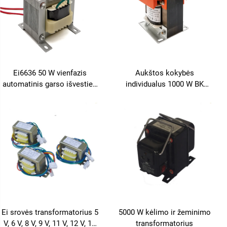
Ei6636 50 W vienfazis
Aukštos kokybės
automatinis garso išvesties
individualus 1000 W BK
kintamosios srovės 50 W
valdymo maitinimo
maitinimo transformatorius
transformatorius garso
stiprintuvams 36 V-48 V-110
V-220 V-480 V 60 Hz dažnis
Ei srovės transformatorius 5
5000 W kėlimo ir žeminimo
V, 6 V, 8 V, 9 V, 11 V, 12 V, 18
transformatorius