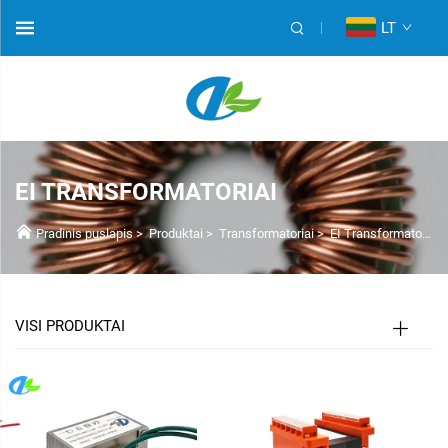
LT
EI TRANSFORMATORIAI
Pradinis puslapis
>
Produktai
>
Transformatoriai
>
EI Transformatoriai
VISI PRODUKTAI