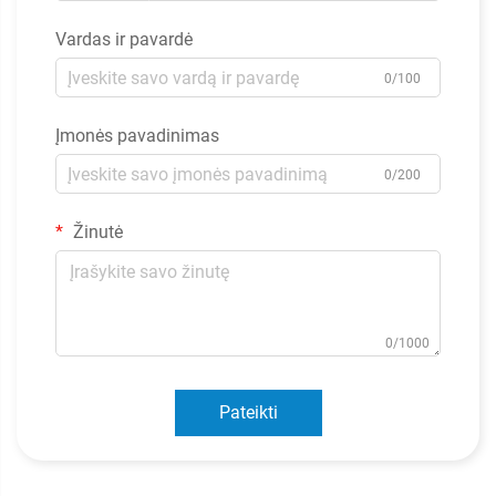
Vardas ir pavardė
0/100
Įmonės pavadinimas
0/200
Žinutė
0/1000
Pateikti