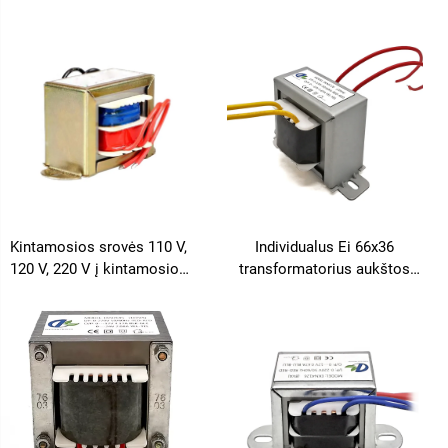
V, 19 V, 20 V, 24 V,
transformatorius 110 V į 220
V žeminantis
transformatorius
Kintamosios srovės 110 V,
Individualus Ei 66x36
120 V, 220 V į kintamosios
transformatorius aukštos
srovės 6 V, 9 V, 12 V, 15 V, 18
kokybės aukštos dažninės
V, 24 V vienfazis EI
galios Ei transformatorius
transformatorius
tiekėjas