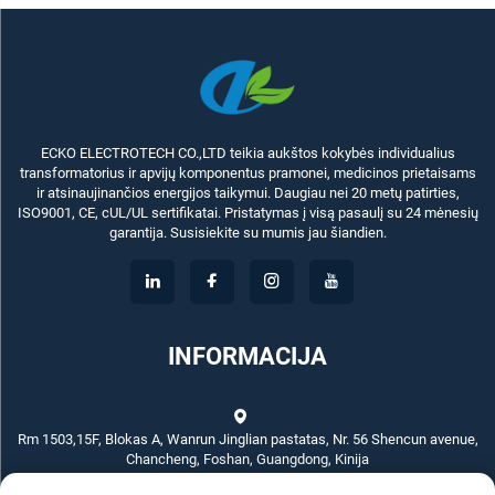
ECKO ELECTROTECH CO.,LTD teikia aukštos kokybės individualius
transformatorius ir apvijų komponentus pramonei, medicinos prietaisams
ir atsinaujinančios energijos taikymui. Daugiau nei 20 metų patirties,
ISO9001, CE, cUL/UL sertifikatai. Pristatymas į visą pasaulį su 24 mėnesių
garantija. Susisiekite su mumis jau šiandien.
INFORMACIJA
Rm 1503,15F, Blokas A, Wanrun Jinglian pastatas, Nr. 56 Shencun avenue,
Chancheng, Foshan, Guangdong, Kinija