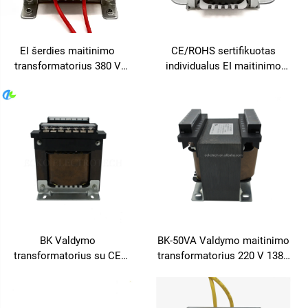
EI šerdies maitinimo
CE/ROHS sertifikuotas
transformatorius 380 V
individualus EI maitinimo
įvestis 24 V / 48 V ±2%
transformatorius 220 V 110
reguliavimas pramoninei
V/12 V/24 V mažų nuostolių
automatizacijai, 50 Hz
triukšmo
dažnis, 36 V išvestis
pramoninėms/buitinėms
priemonėms 110 V
BK Valdymo
BK-50VA Valdymo maitinimo
transformatorius su CE
transformatorius 220 V 1380
sertifikavimu 220 V - 380 V į
V įvestis 12 V 24 V 110 V 220
6 V, 12 V, 24 V, 36 V, 110 V,
V išvestis 50 Hz / 60 Hz
127 V
varinis BK tipo, skirtas 220