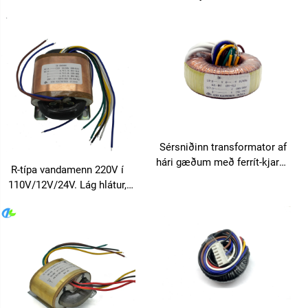
venjuleg stærð 220V 110V
36V 18v 120v 6v 65v 10kva
2000w Lágbylgju
transformator
Sérsniðinn transformator af
hári gæðum með ferrít-kjarna
R-típa vandamenn 220V í
í toroidalformi 110v 24v 30v
110V/12V/24V. Lág hlátur,
50v 100v 220v, framleiðendur
mjög ávöxtunarríkt og orku-
á ferrít-toroidal kjarna
útsparandi, styðst við
transformatora
sérsníðingu