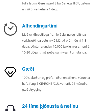
fulla lausn. Gerum próf tilburðarlega fljótt, getum
unnið úr verkefni á 1 degi.
Afhendingartími
Með sviðbreytilega framleiðslulínu og reifinda
verkfræðinga getum við klárað prófmögn í 1-3
daga, pöntun á undan 10.000 tækjum er afhent á
10-20 dögum, má ræða samkvæmt umstanda.
Gæði
100% skoðun og prófan áður en afhent, vörunnar
hafa fengið CE/ROHS/CUL vottorð, 24 mánaða
gæðatrygging.
24 tíma þjónusta á netinu