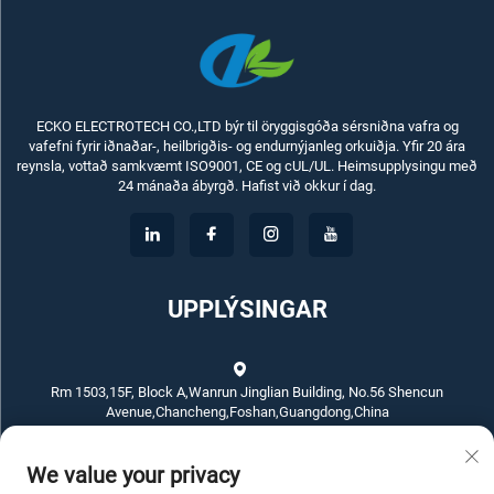
ECKO ELECTROTECH CO.,LTD býr til öryggisgóða sérsniðna vafra og
vafefni fyrir iðnaðar-, heilbrigðis- og endurnýjanleg orkuiðja. Yfir 20 ára
reynsla, vottað samkvæmt ISO9001, CE og cUL/UL. Heimsupplysingu með
24 mánaða ábyrgð. Hafist við okkur í dag.
UPPLÝSINGAR
Rm 1503,15F, Block A,Wanrun Jinglian Building, No.56 Shencun
Avenue,Chancheng,Foshan,Guangdong,China
We value your privacy
+86-757-83789311