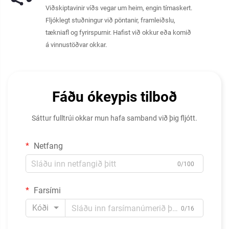
Viðskiptavinir víðs vegar um heim, engin tímaskert.
Fljóklegt stuðningur við pöntanir, framleiðslu,
tækniafl og fyrirspurnir. Hafist við okkur eða komið
á vinnustöðvar okkar.
Fáðu ókeypis tilboð
Sáttur fulltrúi okkar mun hafa samband við þig fljótt.
Netfang
0/100
Farsími
Kóði
0/16