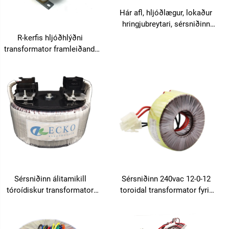
Hár afl, hljóðlægur, lokaður
hringjubreytari, sérsniðinn
220V í 110V / 12V / 24V,
R-kerfis hljóðhlýðni
koparvíða vafinn
transformator framleiðandi
birgir útflutningur til
Bretlands Indland 60VA 70VA
80VA 90VA 100VA
Sérsniðinn álitamikill
Sérsniðinn 240vac 12-0-12
tóroídiskur transformator
toroidal transformator fyrir
afhverfi 3kw 5kw, tóroídiskur
rörhljóðvækkara,
transformator úttak afhverfi
hljóðuppsetning, niðurgangur
framleiðendur