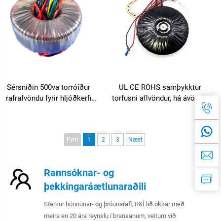
Sérsniðin 500va torróíður
UL CE ROHS samþykktur
rafrafvöndu fyrir hljóðkerfi
torfusni aflvöndur, há ávöxtun
flokksins H torróíður
fyrir notkun í læknaviðmiðlun
rafvöndu aflaukahljóðker
og iðnaðarumhverfi
Fyrri
1
2
3
Næst
Rannsóknar- og
þekkingaráætlunaraðili
Sterkur hönnunar- og þróunarafl, R&Í lið okkar með
meira en 20 ára reynslu í bransanum, veitum við