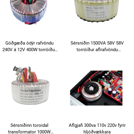
Góðgæða ódýr rafvöndu
Sérsniðin 1500VA 58V 58V
240V á 12V 400W torróíður
torróíður aflrafvöndu
rafvöndu fyrir aflaukahljóðker
rásaflutningur hljóðútgangs
torróíður rafvöndu
Sérsniðinn toroidal
Aflgjafi 300va 110v 220v fyrir
transformator 1000W
hljóðvækkara