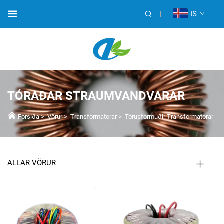
IS
TÓRAÐAR STRAUMVANDVARAR
Forsíða
>
Vörur
>
Transformatorar
>
Tórusformuðir Transformatorar
ALLAR VÖRUR