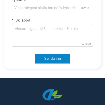
0/200
Skilaboð
0/1000
Senda inn