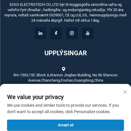
ECKO ELECTROTECH CO.,LTD býr til öryggisgóða sérsniðna vafra og
vafefni fyrir iðnaðar-, heilbrigðis- og endurnýjanleg orkuiðja. Yfir 20 ára
reynsla, vottað samkvæmt ISO9001, CE og cUL/UL. Heimsupplysingu með
24 mánaða ábyrgð. Hafist við okkur í dag.
UPPLÝSINGAR
Rm 1503,15F, Block A,Wanrun Jinglian Building, No.56 Shencun
Avenue,Chancheng,Foshan,Guangdong,China
+86-757-83789311
We value your privacy
We use cookies and similar tools to provide our services. If you
[email protected]
don't want to accept all cookies, click Personalize cookies.
Accept all