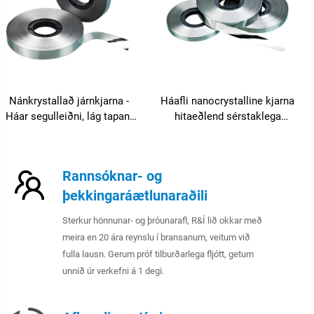
Nánkrystallað járnkjarna -
Háafli nanocrystalline kjarna
Háar segulleiðni, lág tapan,
hitaeðlend sérstaklega
spolukjarna, andspyrna
hönnuð ný orkubúnaður
truflunum, sérsniðin stærð
Rannsóknar- og
þekkingaráætlunaraðili
Sterkur hönnunar- og þróunarafl, R&Í lið okkar með
meira en 20 ára reynslu í bransanum, veitum við
fulla lausn. Gerum próf tilburðarlega fljótt, getum
unnið úr verkefni á 1 degi.