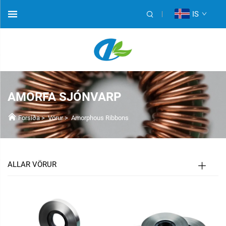
IS
AMORFA SJÓNVARP
Forsíða
>
Vörur
>
Amorphous Ribbons
ALLAR VÖRUR