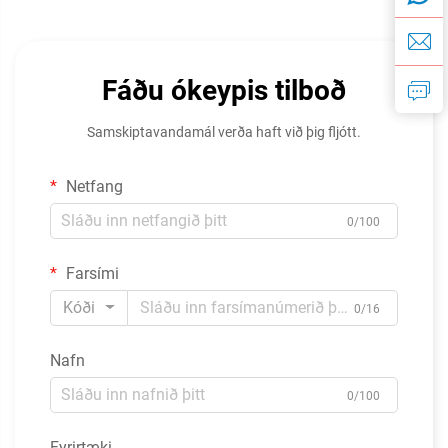
Fáðu ókeypis tilboð
Samskiptavandamál verða haft við þig fljótt.
Netfang
0/100
Farsími
Kóði
0/16
Nafn
0/100
Fyrirtæki