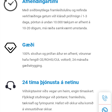
Afhendingartími
Með sviðbreytilega framleiðslulínu og reifinda
verkfræðinga getum við klárað prófmögn í 1-3
daga, pöntun á undan 10.000 tækjum er afhent á
10-20 dögum, má ræða samkvæmt umstanda.
Gæði
100% skoðun og prófan áður en afhent, vörunnar
hafa fengið CE/ROHS/CUL vottorð, 24 mánaða
gæðatrygging.
24 tíma þjónusta á netinu
Viðskiptavinir víðs vegar um heim, engin tímaskert.
Fljóklegt stuðningur við pöntanir, framleiðslu,
tækniafl og fyrirspurnir. Hafist við okkur eða komið
á vinnustöðvar okkar.