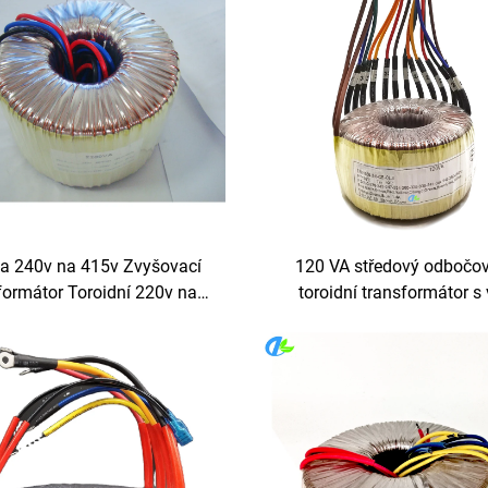
a 240v na 415v Zvyšovací
120 VA středový odbočo
formátor Toroidní 220v na
toroidní transformátor s 
 Měnič napětí Invertorový
odbočkami, výstup 12-0-12 V,
formátor 2,2kva 440v 220v
0-6 V, 10 A, vstup 380 V a 3
V, 230 V, 120 V