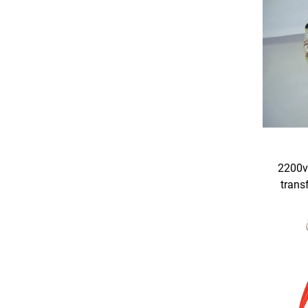
2200v
trans
380v
trans