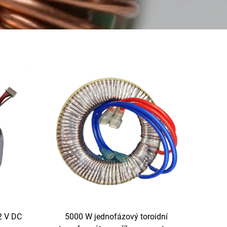
2 V DC
5000 W jednofázový toroidní