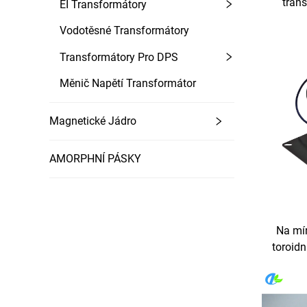
tran
EI Transformátory
lékařské
Vodotěsné Transformátory
nízkoh
Transformátory Pro DPS
Měnič Napětí Transformátor
Magnetické Jádro
AMORPHNÍ PÁSKY
Na mír
toroidn
měniče