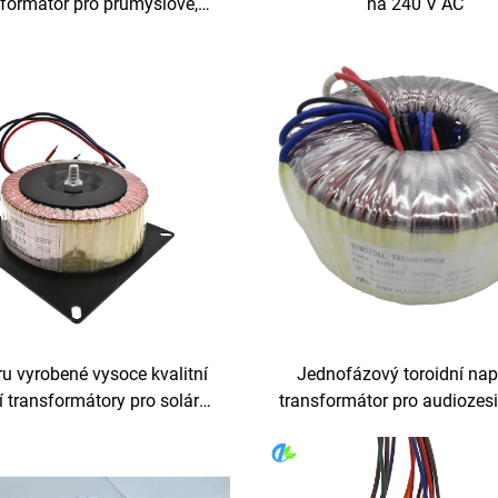
sformátor pro průmyslové,
na 240 V AC
 a audio aplikace, stabilní a
lučný výstup při 50 Hz a 60
Hz
u vyrobené vysoce kvalitní
Jednofázový toroidní nap
í transformátory pro solární
transformátor pro audiozesi
 5kva, invertorový toroidní
výstup 12 V, 18 V, 480 V, vs
transformátor
V, 220 V, 240 V, frekvence 5
Hz