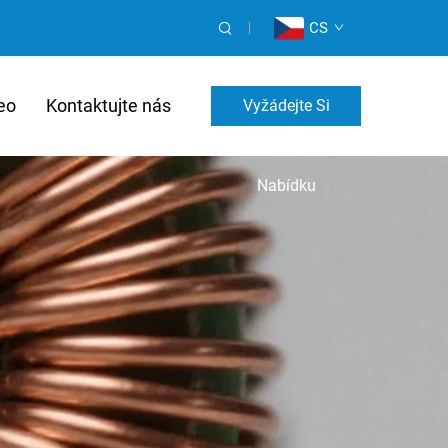
CS
eo
Kontaktujte nás
Vyžádejte Si
Individuální Cenovou
Nabídku