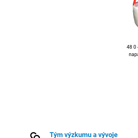
48 0 
napá
toroid
toroid
Tým výzkumu a vývoje