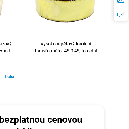
fázový
Vysokonapěťový toroidní
ybridní
transformátor 45 0 45, toroidní
8 V,
nízkovýkonový izolační
transformátor 220 V, 80 V
Další
 bezplatnou cenovou