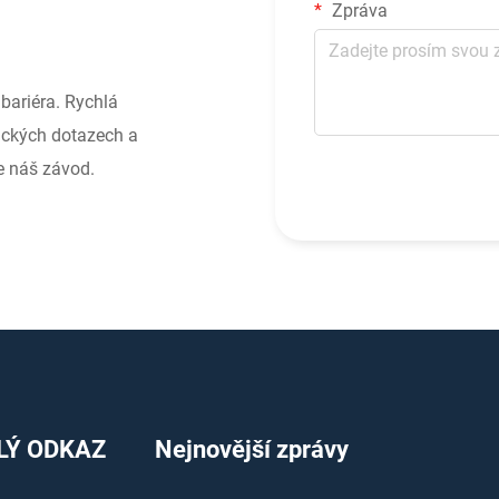
Zpráva
bariéra. Rychlá
ických dotazech a
e náš závod.
LÝ ODKAZ
Nejnovější zprávy