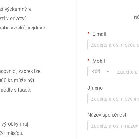
náš výzkumný a
Ná
tí v odvětví,
roba vzorků, nejdříve
E-mail
Mobil
acovníci, vzorek lze
Kód
000 ks může být
Jméno
podle situace.
Název společnosti
 výrobky mají
 24 měsíců.