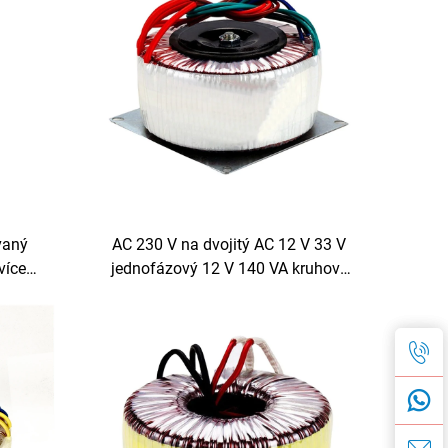
vaný
AC 230 V na dvojitý AC 12 V 33 V
více
jednofázový 12 V 140 VA kruhový
 5 A, 6-
toroidní transformátor pro
6 V, 240
předzesilovač, tónovou desku,
lampový zesilovač