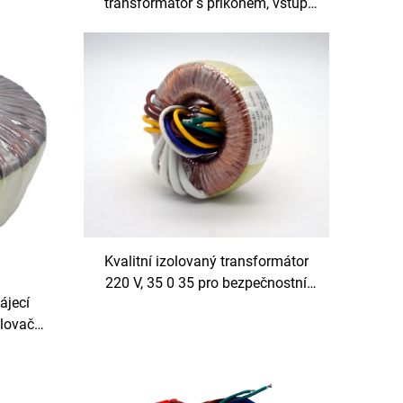
transformátor s příkonem, vstup
110 V a výstup 380 V, možnosti
výstupu 24 V a 36 V
Kvalitní izolovaný transformátor
220 V, 35 0 35 pro bezpečnostní
ájecí
systém
lovače,
tup 110
0 Hz, 60