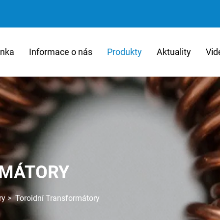
ánka
Informace o nás
Produkty
Aktuality
Vid
RMÁTORY
ry
>
Toroidní Transformátory