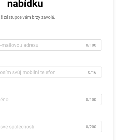
nabídku
š zástupce vám brzy zavolá.
0/100
0/16
0/100
0/200