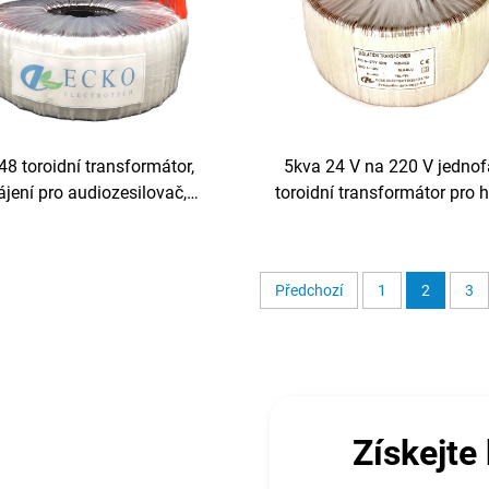
48 toroidní transformátor,
5kva 24 V na 220 V jedno
jení pro audiozesilovač,
toroidní transformátor pro h
ní transformátor 12 V, 20 A,
solární střídač 5000 va 4
ní zesilovací transformátor
frekvence 50/60 Hz
Předchozí
1
2
3
Získejte