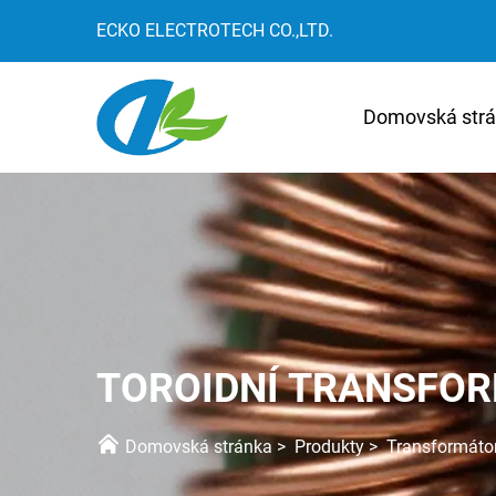
ECKO ELECTROTECH CO.,LTD.
Domovská str
TOROIDNÍ TRANSFO
Domovská stránka
>
Produkty
>
Transformáto