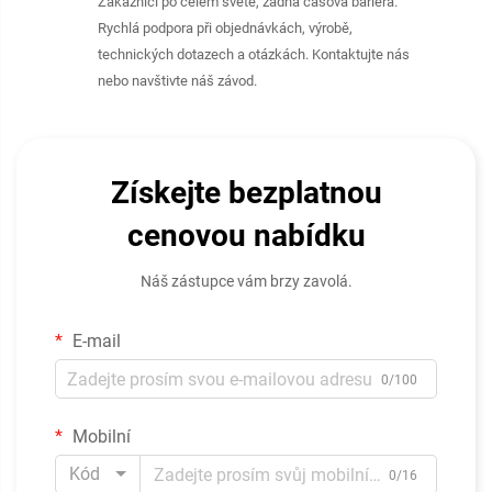
Zákazníci po celém světě, žádná časová bariéra.
Rychlá podpora při objednávkách, výrobě,
technických dotazech a otázkách. Kontaktujte nás
nebo navštivte náš závod.
Získejte bezplatnou
cenovou nabídku
Náš zástupce vám brzy zavolá.
E-mail
0/100
Mobilní
Kód
0/16