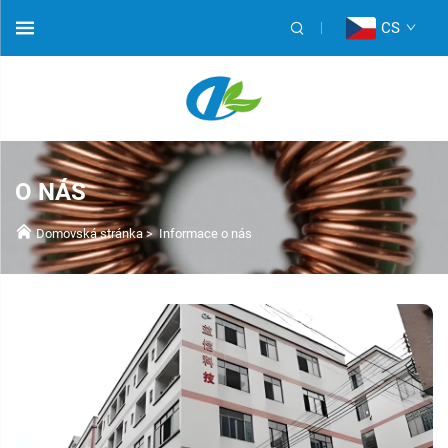
CS
O NÁS
Domovská stránka
>
Informace o nás