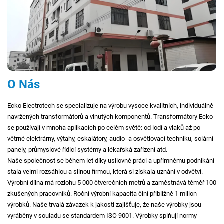
O Nás
Ecko Electrotech se specializuje na výrobu vysoce kvalitních, individuálně
navržených transformátorů a vinutých komponentů. Transformátory Ecko
se používají v mnoha aplikacích po celém světě: od lodí a vlaků až po
větrné elektrárny, výtahy, eskalátory, audio- a osvětlovací techniku, solární
panely, průmyslové řídicí systémy a lékařská zařízení atd.
Naše společnost se během let díky usilovné práci a upřímnému podnikání
stala velmi rozsáhlou a silnou firmou, která si získala uznání v odvětví.
Výrobní dílna má rozlohu 5 000 čtverečních metrů a zaměstnává téměř 100
zkušených pracovníků. Roční výrobní kapacita činí přibližně 1 milion
výrobků. Naše trvalá závazek k jakosti zajišťuje, že naše výrobky jsou
vyráběny v souladu se standardem ISO 9001. Výrobky splňují normy