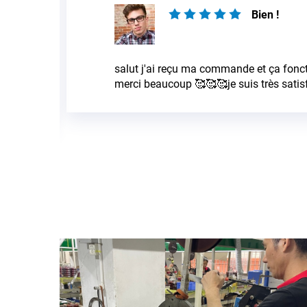
e très bien
Je suis très satisfait du s
enthousiastes et la quali