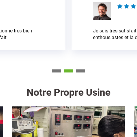
Bien !
ervice d'EK. Ils sont très
Livra
té des produits est très bonne.
vous 
ce ve
Notre Propre Usine