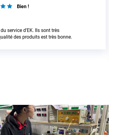
Bien !
ison : Qualité : Conception : Service : tout parfait !! si
avez besoin d'un bon produit et d'un bon prix, utilisez
ndeur !!!