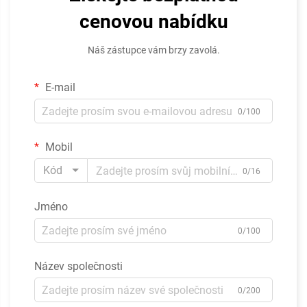
cenovou nabídku
Náš zástupce vám brzy zavolá.
E-mail
0/100
Mobil
Kód
0/16
Jméno
0/100
Název společnosti
0/200