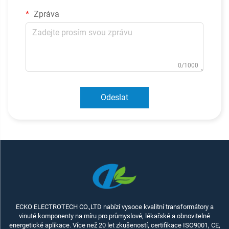
Zpráva
0/1000
Odeslat
ECKO ELECTROTECH CO.,LTD nabízí vysoce kvalitní transformátory a
vinuté komponenty na míru pro průmyslové, lékařské a obnovitelné
energetické aplikace. Více než 20 let zkušeností, certifikace ISO9001, CE,