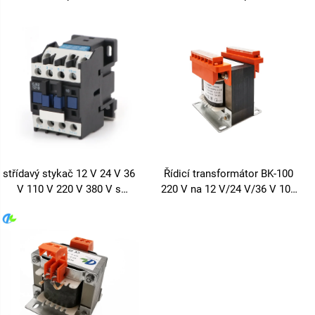
V na 6 V, 12 V, 24 V, 36 V, 110
110 V 220 V výstup 50 Hz/60
V, 127 V
Hz měděný typ BK pro 220
VAC/24VAC provoz
střídavý stykač 12 V 24 V 36
Řídicí transformátor BK-100
V 110 V 220 V 380 V s
220 V na 12 V/24 V/36 V 100
měděným vinutím pro
VA pro obráběcí stroje a
průmyslové použití
zařízení izolované
bezpečnostní napětí měděné
vinutí