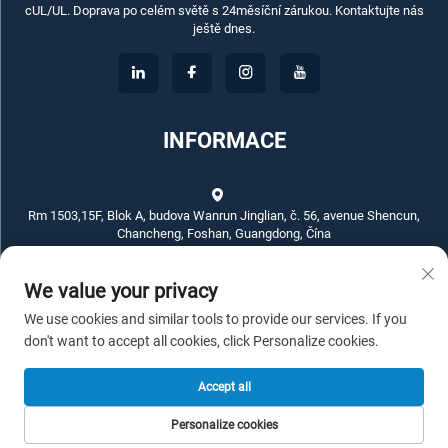
cUL/UL. Doprava po celém světě s 24měsíční zárukou. Kontaktujte nás
ještě dnes.
INFORMACE
Rm 1503,15F, Blok A, budova Wanrun Jinglian, č. 56, avenue Shencun,
Chancheng, Foshan, Guangdong, Čína
We value your privacy
+86-757-83789311
We use cookies and similar tools to provide our services. If you
[email protected]
don't want to accept all cookies, click Personalize cookies.
Accept all
Copyright © 2026 ECKO ELECTROTECH CO.,LTD. Všechna práva
Personalize cookies
vyhrazena. -
Zásady ochrany soukromí