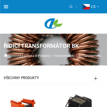
CS
ŘÍDICÍ TRANSFORMÁTOR BK
Domovská stránka
>
Produkty
>
Transformátory
>
EI Transformátory
>
VŠECHNY PRODUKTY