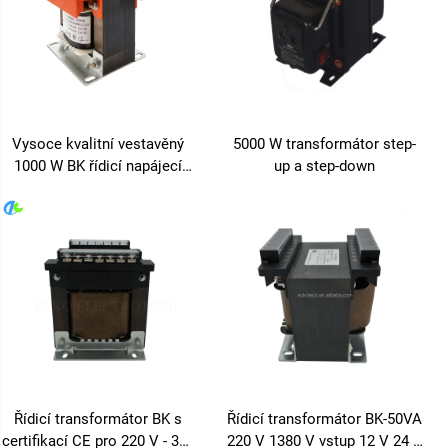
Vysoce kvalitní vestavěný
5000 W transformátor step-
1000 W BK řídicí napájecí
up a step-down
transformátor pro
audiozesilovače 36 V-48 V-
110 V-220 V-480 V 60 Hz
frekvence
Řídicí transformátor BK s
Řídicí transformátor BK-50VA
certifikací CE pro 220 V - 380
220 V 1380 V vstup 12 V 24 V