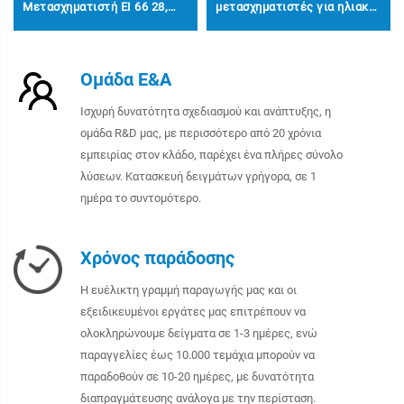
Μετασχηματιστή EI 66 28,
μετασχηματιστές για ηλιακό
Ισχύος 30W, Με Καλώδιο
μετατροπέα 5kva
Εξόδου για Ενισχυτή
μετατροπέα τοροειδείς
Στερεοφωνικού Μεγαφώνου
μετασχηματιστές
Ομάδα Ε&Α
Ισχυρή δυνατότητα σχεδιασμού και ανάπτυξης, η
ομάδα R&D μας, με περισσότερο από 20 χρόνια
εμπειρίας στον κλάδο, παρέχει ένα πλήρες σύνολο
λύσεων. Κατασκευή δειγμάτων γρήγορα, σε 1
ημέρα το συντομότερο.
Χρόνος παράδοσης
Η ευέλικτη γραμμή παραγωγής μας και οι
εξειδικευμένοι εργάτες μας επιτρέπουν να
ολοκληρώνουμε δείγματα σε 1-3 ημέρες, ενώ
παραγγελίες έως 10.000 τεμάχια μπορούν να
παραδοθούν σε 10-20 ημέρες, με δυνατότητα
διαπραγμάτευσης ανάλογα με την περίσταση.