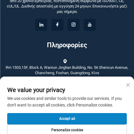
από 20 χρόνια εμπειρίας, πιστοποιημένη σύμφωνα με ISO9001, CE,
cUL/UL. Διεθνής αποστολή με εγγύηση 24 μηνών. Επικοινωνήστε μαζί
μας σήμερα.
Πληροφορίες
Rm 1503,15F, Block A, Wanrun Jinglian Building, No. 56 Shencun Avenue,
Chancheng, Foshan, Guangdong, Κίνα
+86-757-83789311
We value your privacy
We use cookies and similar tools to provide our services. If you
[email protected]
don't want to accept all cookies, click Personalize cookies.
Accept all
Πνευματικά δικαιώματα © 2026 ECKO ELECTROTECH CO.,LTD. Με
Personalize cookies
επιφύλαξη παντός δικαιώματος. -
Πολιτική απορρήτου