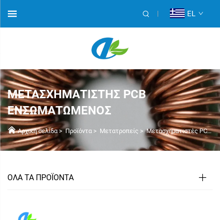
EL
ΜΕΤΑΣΧΗΜΑΤΙΣΤΉΣ PCB
ΕΝΣΩΜΑΤΩΜΈΝΟΣ
Αρχική σελίδα
>
Προϊόντα
>
Μετατροπείς
>
Μετασχηματιστές PCB
>
ΟΛΑ ΤΑ ΠΡΟΪΟΝΤΑ