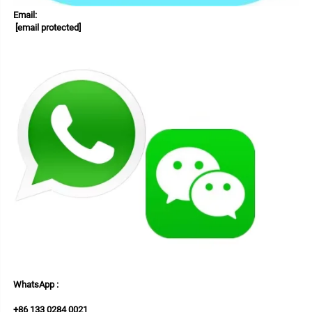
Email: 
[email protected]
WhatsApp : 
+
86 133 0284 0021 