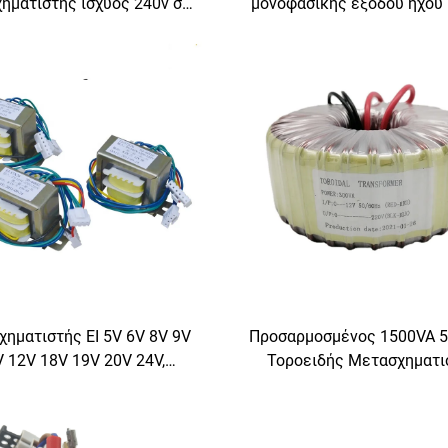
ηματιστής ισχύος 240v σε
μονοφασικής εξόδου ήχου 
12v 400w τοροειδής
50w
χηματιστής για ενισχυτή
ισχύος
ηματιστής EI 5V 6V 8V 9V
Προσαρμοσμένος 1500VA 5
 12V 18V 19V 20V 24V,
Τοροειδής Μετασχηματι
χηματιστής 110V σε 220V,
Ισχύος, Μετασχηματισ
χηματιστής υποβιβασμού
Κυκλώματος, Τοροειδ
τάσης
Μετασχηματιστής Εξόδου