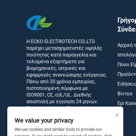
Γρήγο
Σύνδε
Η ECKO ELECTROTECH CO.,LTD
Αρχική 
παρέχει μετασχηματιστές υψηλής
ποιότητας κατά παραγγελία και
Ιστολόγ
τυλιγμένα εξαρτήματα για
Ποιοι Ε
βιομηχανικές, ιατρικές και
Προϊόντ
εφαρμογές ανανεώσιμης ενέργειας.
Πάνω από 20 χρόνια εμπειρίας,
Ειδήσει
πιστοποιημένη σύμφωνα με
Βίντεο
ISO9001, CE, cUL/UL. Διεθνής
αποστολή με εγγύηση 24 μηνών.
Epi Koin
Επικοινωνήστε μαζί μας σήμερα.
We value your privacy
We use cookies and similar tools to provide our