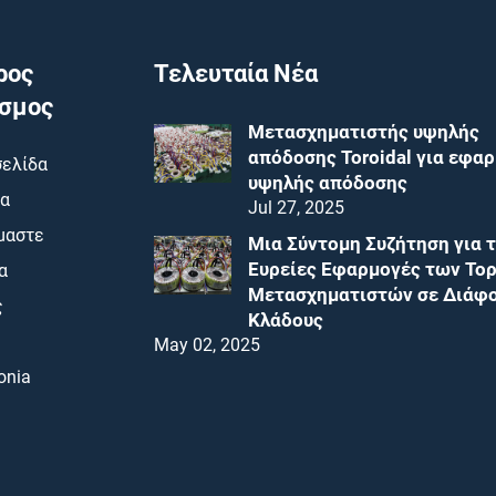
ρος
Τελευταία Νέα
σμος
Μετασχηματιστής υψηλής
απόδοσης Toroidal για εφα
σελίδα
υψηλής απόδοσης
ια
Jul 27, 2025
ίμαστε
Μια Σύντομη Συζήτηση για τ
Ευρείες Εφαρμογές των Το
α
Μετασχηματιστών σε Διάφ
ς
Κλάδους
May 02, 2025
onia