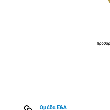
προσαρ
μετασ
μετα
380v 
Ομάδα Ε&Α