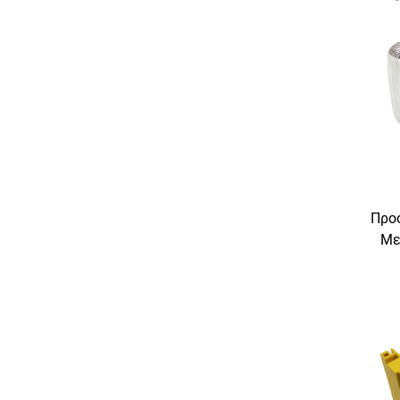
Προ
Με
Τυποπ
110V 3
20