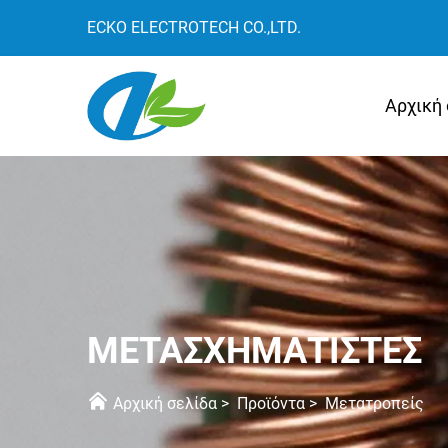
ECKO ELECTROTECH CO.,LTD.
Αρχική 
ΜΕΤΑΣΧΗΜΑΤΙΣΤΈΣ
Αρχική σελίδα
>
Προϊόντα
>
Μετατροπείς