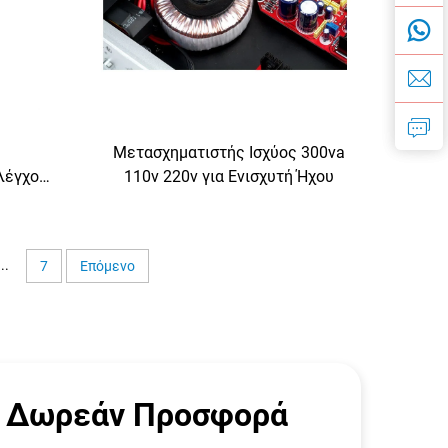
Μετασχηματιστής Ισχύος 300va
λέγχου
110v 220v για Ενισχυτή Ήχου
ως 220V
ους σε
...
7
Επόμενο
 Δωρεάν Προσφορά