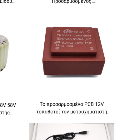
Ei6636
Προσαρμοσμένος
Μετασχηματιστής Ισχύος BK
1000W για Ενισχυτές Ήχου, 36v-
48v-110v-220v-480v, Συχνότητα
60Hz
Το προσαρμοσμένο PCB 12V
8V 58V
τοποθετεί τον μετασχηματιστή
στής
δύναμης 400V με τη συχνότητα
τής
παραγωγής 50Hz εισαγωγής 380V
ής
24V 36V 110V 220V 240V
 Ήχου