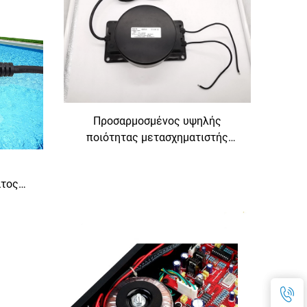
Προσαρμοσμένος υψηλής
ποιότητας μετασχηματιστής
ισχύος εξωτερικού χώρου από
12V σε 220V, αδιάβροχη είσοδος
ατος
240V και έξοδος 380V 24V 36V,
ιστής
συχνότητα 50Hz
όδου