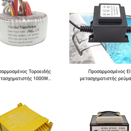
σαρμοσμένος Τοροειδής
Προσαρμοσμένος EI
τασχηματιστής 1000W
μετασχηματιστής ρεύμ
οιημένου Μεγέθους 220V
αδιάβροχος μετασχηματ
6V 18v 120v 6v 65v 10kva
πισίνας φωτός 110V εισ
00w, Μετασχηματιστής
380V/24V εξόδου
Χαμηλής Συχνότητας