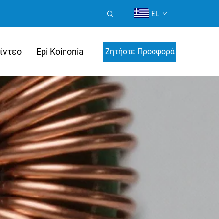
EL
ίντεο
Epi Koinonia
Ζητήστε Προσφορά
Μέτρησης