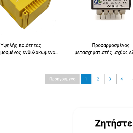
Υψηλής ποιότητας
Προσαρμοσμένος
μοσμένος ενθυλακωμένος
μετασχηματιστής ισχύος ε
χηματιστής κατηγορίας Φ
εισαγωγής βελόνας 12V έ
από 110v σε 220v
συχνότητας 50Hz με εξόδ
σχηματιστής επιτάχυνσης
24V 36V 48V 380V
Προηγούμενο
1
2
3
4
24v 36v συχνότητα εξόδου
50Hz
Ζητήστε