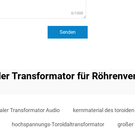
0/1000
Senden
ler Transformator für Röhrenve
daler Transformator Audio
kernmaterial des toroide
hochspannungs-Toroïdaltransformator
großer 