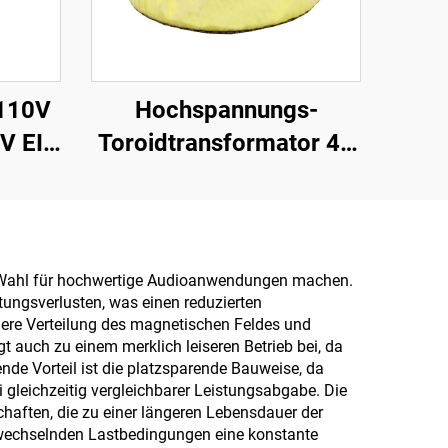
110V
Hochspannungs-
V EI
Toroidtransformator 45
guss-
0 45, toroider
,
Niedrigleistungs-
nsformator,
Isolations-
Transformator 220 V, 80
en Wahl für hochwertige Audioanwendungen machen.
tungsverlusten, was einen reduzierten
r
V Transformator
igere Verteilung des magnetischen Feldes und
 auch zu einem merklich leiseren Betrieb bei, da
de Vorteil ist die platzsparende Bauweise, da
gleichzeitig vergleichbarer Leistungsabgabe. Die
chaften, die zu einer längeren Lebensdauer der
r wechselnden Lastbedingungen eine konstante