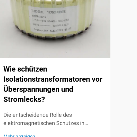
Wel
die
Lei
Wie schützen
Isolationstransformatoren vor
Die 
Überspannungen und
Leit
Stromlecks?
vers
Mehr
Tran
Die entscheidende Rolle des
Elek
elektromagnetischen Schutzes in
komp
Stromversorgungssystemen verstehen.
dire
Mehr anzeigen