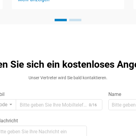
Leistungstransformators ist eine
entscheidende Entscheidung, die die
Effizienz, Zuverlässigkeit und Sicherheit
Ihres gesamten elektrischen Systems
beeinflusst. Egal, ob Sie in einer
Industrieanlage, einem Gewerbebetrieb
o...
en Sie sich ein kostenloses Ang
Unser Vertreter wird Sie bald kontaktieren.
il
Name
ode
0/16
achricht