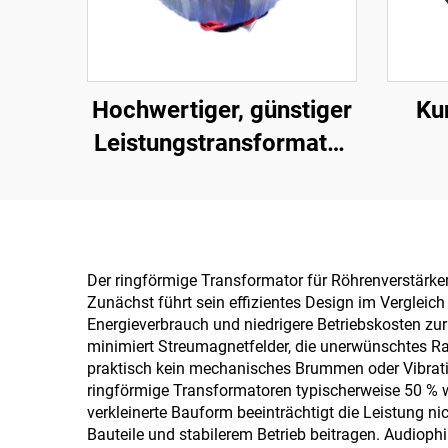
Hochwertiger, günstiger
Ku
Leistungstransformator
240 V auf 12 V 400 W,
toroider Transformator
für Endstufe
Tra
auf 
Der ringförmige Transformator für Röhrenverstärke
Zunächst führt sein effizientes Design im Vergleic
Energieverbrauch und niedrigere Betriebskosten zu
minimiert Streumagnetfelder, die unerwünschtes Ra
praktisch kein mechanisches Brummen oder Vibratio
ringförmige Transformatoren typischerweise 50 % w
verkleinerte Bauform beeinträchtigt die Leistung n
Bauteile und stabilerem Betrieb beitragen. Audiop