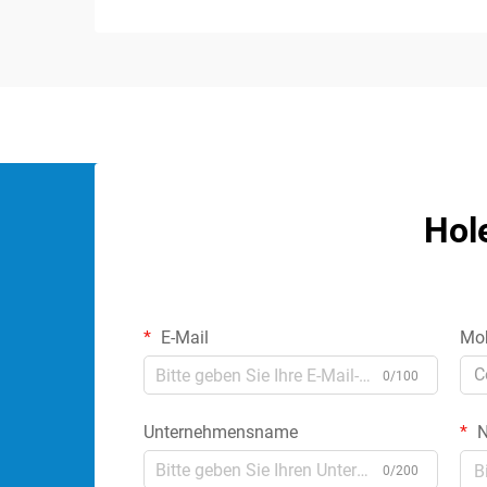
Audioleistung. Diese spezialisierten
Komponenten...
Hol
E-Mail
Mob
C
0/100
Unternehmensname
N
0/200