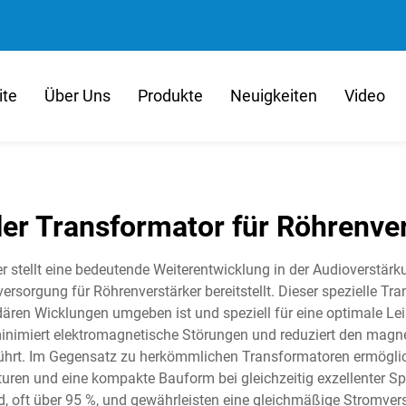
ite
Über Uns
Produkte
Neuigkeiten
Video
ler Transformator für Röhrenve
r stellt eine bedeutende Weiterentwicklung in der Audioverstär
rsorgung für Röhrenverstärker bereitstellt. Dieser spezielle Tr
ären Wicklungen umgeben ist und speziell für eine optimale Le
minimiert elektromagnetische Störungen und reduziert den magne
hrt. Im Gegensatz zu herkömmlichen Transformatoren ermöglicht
turen und eine kompakte Bauform bei gleichzeitig exzellenter 
, oft über 95 %, und gewährleisten eine gleichmäßige Stromve