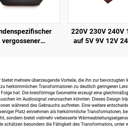
ndenspezifischer
220V 230V 240V 
vergossener
auf 5V 9V 12V 24
Transformator,
Leiterplatten-Ver
Leiterplatten-
Transformator
nsformator, 110 V
Kleinspannungstra
12 V Transformator
Leiterplatten-
r bietet mehrere überzeugende Vorteile, die ihn zur bevorzugt
h zu herkömmlichen Transformatoren zu deutlich geringeren Leis
für Verstärker
Stromwandle
r Folge hat. Die kreisförmige Geometrie erzeugt eine gleichmäß
uschen im Audiosignal verursachen könnten. Dieses Design trägt
nen während des Gebrauchs auftreten. Eine weitere entscheiden
eniger Platz einnehmen als herkömmliche Transformatoren, bei 
icht, sondern bietet vielmehr verbesserte Wärmeableitungseigens
hile schätzen besonders die Fähigkeit des Transformators, unte