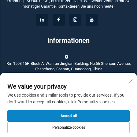
Erfahrung, ISO9001-, CE-, cUL/UL-zertifiziert. Weltweiter Versand mit 24-
monatiger Garantie. Kontaktieren Sie uns noch heute.
Informationen
Rm 1503,15F, Block A, Wanrun Jinglian Building, No.56 Shencun Avenue,
Chancheng, Foshan, Guangdong, China
We value your privacy
+86-757-83789311
We use cookies and similar tools to provide our services. If you
[email protected]
don't want to accept all cookies, click Personalize cookies.
Accept all
Urheberrecht © 2026 ECKO ELECTROTECH CO.,LTD. Alle Rechte
Personalize cookies
vorbehalten. -
Datenschutzrichtlinie