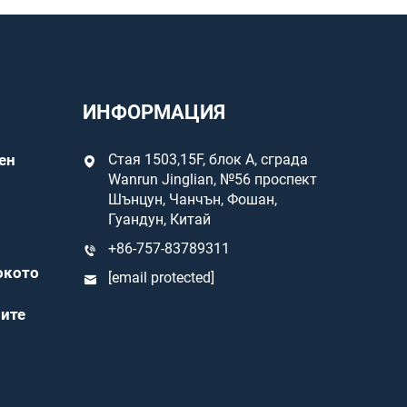
ИНФОРМАЦИЯ
ен
Стая 1503,15F, блок А, сграда
Wanrun Jinglian, №56 проспект
Шънцун, Чанчън, Фошан,
Гуандун, Китай
+86-757-83789311
окото
[email protected]
ите