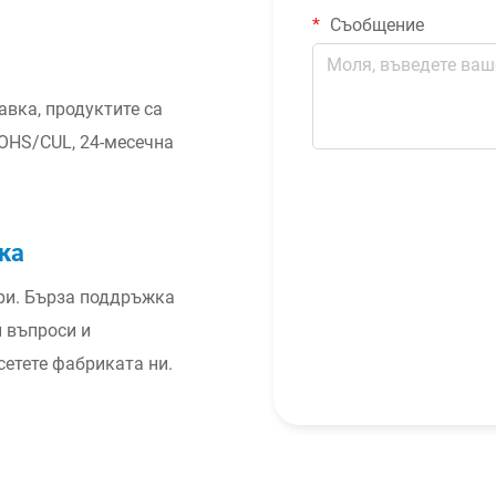
Съобщение
авка, продуктите са
OHS/CUL, 24-месечна
ка
ери. Бърза поддръжка
и въпроси и
сетете фабриката ни.