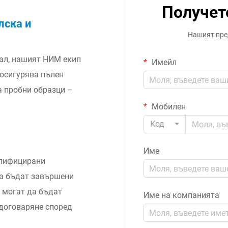
Получет
лска и
Нашият пред
ал, нашият НИМ екип
Имейл
 осигурява пълен
а пробни образци –
Мобилен
Код
Име
алифицирани
да бъдат завършени
и могат да бъдат
Име на компанията
 договаряне според