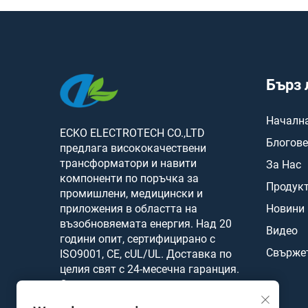
Бърз 
Начална
ECKO ELECTROTECH CO.,LTD
Блогове
предлага висококачествени
трансформатори и навити
За Нас
компоненти по поръчка за
Продук
промишлени, медицински и
приложения в областта на
Новини
възобновяемата енергия. Над 20
Видео
години опит, сертифицирано с
Свържет
ISO9001, CE, cUL/UL. Доставка по
целия свят с 24-месечна гаранция.
Свържете се с нас днес.