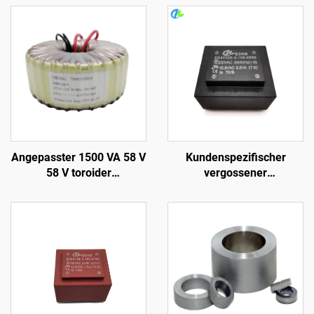
Angepasster 1500 VA 58 V
Kundenspezifischer
58 V toroider
vergossener
Leistungstransformator,
Transformator,
Leiterplatten-
Leiterplatten-
Transformator, Audio-
Transformator, 110 V auf
Ausgangs-
12 V Transformator für
Toroidtransformator
Verstärker