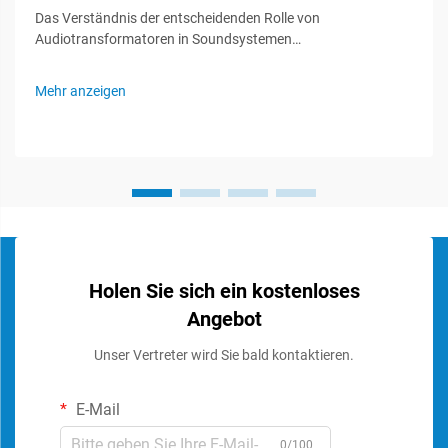
Das Verständnis der entscheidenden Rolle von
Audiotransformatoren in Soundsystemen
Audiotransformatoren fungieren als unsichtbare Helden in
Soundsystemen und spielen eine entscheidende Rolle bei der
Mehr anzeigen
Erhaltung der Signalintegrität und der optimalen
Audioleistung. Diese spezialisierten Komponenten...
Holen Sie sich ein kostenloses
Angebot
Unser Vertreter wird Sie bald kontaktieren.
E-Mail
0/100