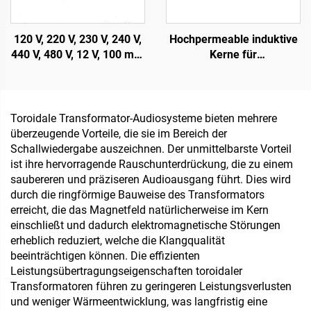
120 V, 220 V, 230 V, 240 V,
Hochpermeable induktive
440 V, 480 V, 12 V, 100 mA,
Kerne für
200 mA auf Leiterplatte
Transformatoren, weiche
montierter vergossener
Ferritkerne, ringförmige
Transformator
Kerne, magnetische Ringe
für 110 V Eingang und 380
Toroidale Transformator-Audiosysteme bieten mehrere
V Ausgang
überzeugende Vorteile, die sie im Bereich der
Schallwiedergabe auszeichnen. Der unmittelbarste Vorteil
ist ihre hervorragende Rauschunterdrückung, die zu einem
saubereren und präziseren Audioausgang führt. Dies wird
durch die ringförmige Bauweise des Transformators
erreicht, die das Magnetfeld natürlicherweise im Kern
einschließt und dadurch elektromagnetische Störungen
erheblich reduziert, welche die Klangqualität
beeinträchtigen können. Die effizienten
Leistungsübertragungseigenschaften toroidaler
Transformatoren führen zu geringeren Leistungsverlusten
und weniger Wärmeentwicklung, was langfristig eine