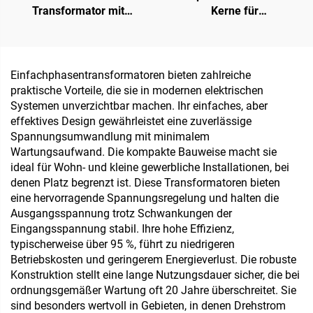
Transformator mit
Kerne für
Spannungsanhebung, 12 V
Transformatoren, weiche
auf 220 V, 100 W bis 5000
Ferritkerne, ringförmige
W, toroider Transformator
Kerne, magnetische Ringe
aus Kupferdraht, toroider
für 110 V Eingang und 380
Einfachphasentransformatoren bieten zahlreiche
Transformator 110 V auf
V Ausgang
praktische Vorteile, die sie in modernen elektrischen
220 V
Systemen unverzichtbar machen. Ihr einfaches, aber
effektives Design gewährleistet eine zuverlässige
Spannungsumwandlung mit minimalem
Wartungsaufwand. Die kompakte Bauweise macht sie
ideal für Wohn- und kleine gewerbliche Installationen, bei
denen Platz begrenzt ist. Diese Transformatoren bieten
eine hervorragende Spannungsregelung und halten die
Ausgangsspannung trotz Schwankungen der
Eingangsspannung stabil. Ihre hohe Effizienz,
typischerweise über 95 %, führt zu niedrigeren
Betriebskosten und geringerem Energieverlust. Die robuste
Konstruktion stellt eine lange Nutzungsdauer sicher, die bei
ordnungsgemäßer Wartung oft 20 Jahre überschreitet. Sie
sind besonders wertvoll in Gebieten, in denen Drehstrom