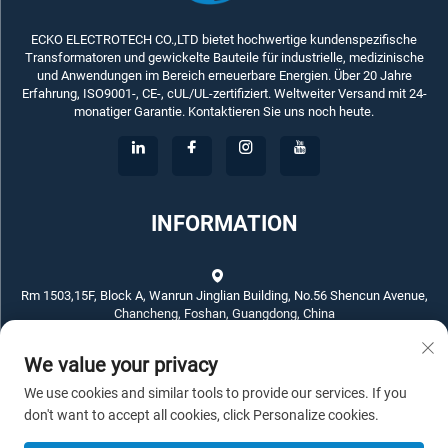
ECKO ELECTROTECH CO.,LTD bietet hochwertige kundenspezifische
Transformatoren und gewickelte Bauteile für industrielle, medizinische
und Anwendungen im Bereich erneuerbare Energien. Über 20 Jahre
Erfahrung, ISO9001-, CE-, cUL/UL-zertifiziert. Weltweiter Versand mit 24-
monatiger Garantie. Kontaktieren Sie uns noch heute.
INFORMATION
Rm 1503,15F, Block A, Wanrun Jinglian Building, No.56 Shencun Avenue,
Chancheng, Foshan, Guangdong, China
We value your privacy
+86-757-83789311
We use cookies and similar tools to provide our services. If you
[email protected]
don't want to accept all cookies, click Personalize cookies.