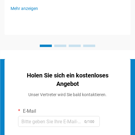
Soundsystemen und spielen eine entscheidende Rolle bei der
Mehr anzeigen
Erhaltung der Signalintegrität und der optimalen
Audioleistung. Diese spezialisierten Komponenten...
Holen Sie sich ein kostenloses
Angebot
Unser Vertreter wird Sie bald kontaktieren.
E-Mail
0/100