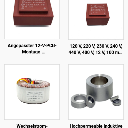
Angepasster 12-V-PCB-
120 V, 220 V, 230 V, 240 V,
Montage-
440 V, 480 V, 12 V, 100 mA,
Leistungstransformator
200 mA auf Leiterplatte
400 V mit 110 V, 220 V, 240
montierter vergossener
V Eingang, 380 V, 24 V, 36
Transformator
V Ausgang, 50 Hz
Frequenz
Wechselstrom-
Hochpermeable induktive