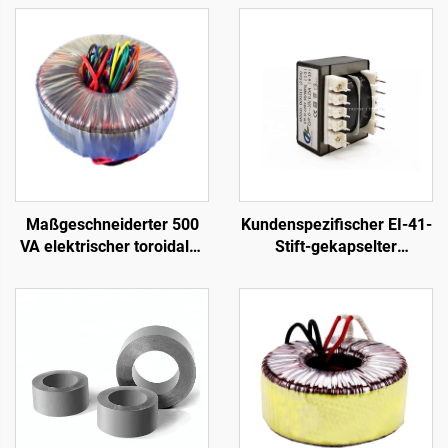
Maßgeschneiderter 500
Kundenspezifischer EI-41-
VA elektrischer toroidaler
Stift-gekapselter
Transformator für
Leiterplatten-
Audioverstärker Klasse h,
Transformator, 4-Stift-
toroider
Leistungstransformator
Leistungsverstärker
für 240 V Eingang und 24
V/36 V/380 V Ausgang, 50
Hz Frequenz