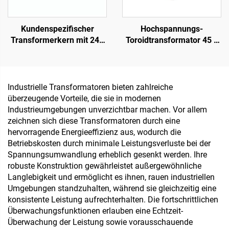
Kundenspezifischer
Hochspannungs-
Transformerkern mit 240
Toroidtransformator 45 0
V Eingang / 24 V und 36 V
45, toroider
Ausgang für
Niedrigleistungs-
Audioverstärker mit 50 Hz
Isolations-Transformator
Frequenz
220 V, 80 V Transformator
Industrielle Transformatoren bieten zahlreiche
überzeugende Vorteile, die sie in modernen
Industrieumgebungen unverzichtbar machen. Vor allem
zeichnen sich diese Transformatoren durch eine
hervorragende Energieeffizienz aus, wodurch die
Betriebskosten durch minimale Leistungsverluste bei der
Spannungsumwandlung erheblich gesenkt werden. Ihre
robuste Konstruktion gewährleistet außergewöhnliche
Langlebigkeit und ermöglicht es ihnen, rauen industriellen
Umgebungen standzuhalten, während sie gleichzeitig eine
konsistente Leistung aufrechterhalten. Die fortschrittlichen
Überwachungsfunktionen erlauben eine Echtzeit-
Überwachung der Leistung sowie vorausschauende