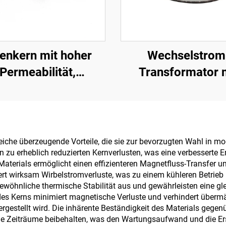
senkern mit hoher
Wechselstrom
Permeabilität,
Transformator 
ichmagnetischer
Spannungsanhebun
kern, luftspaltiger
V auf 220 V, 100 
itkern mit geringen
5000 W, toroid
erlusten, 110 V
Transformator 
reiche überzeugende Vorteile, die sie zur bevorzugten Wahl in 
u erheblich reduzierten Kernverlusten, was eine verbesserte En
ng, 380 V Ausgang,
Kupferdraht, toro
aterials ermöglicht einen effizienteren Magnetfluss-Transfer u
ransformerkern
Transformator 110
ert wirksam Wirbelstromverluste, was zu einem kühleren Betrieb 
wöhnliche thermische Stabilität aus und gewährleisten eine gl
220 V
des Kerns minimiert magnetische Verluste und verhindert über
ergestellt wird. Die inhärente Beständigkeit des Materials gege
 Zeiträume beibehalten, was den Wartungsaufwand und die Ersat