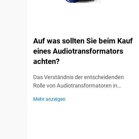
Auf was sollten Sie beim Kauf
eines Audiotransformators
achten?
Das Verständnis der entscheidenden
Rolle von Audiotransformatoren in
Soundsystemen Audiotransformatoren
Mehr anzeigen
fungieren als unsichtbare Helden in
Soundsystemen und spielen eine
entscheidende Rolle bei der Erhaltung der
Signalintegrität und der optimalen
Audioleistung. Diese spezialisierten