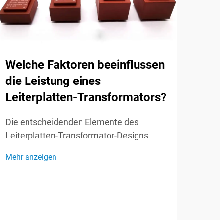
Welche Faktoren beeinflussen
Was
die Leistung eines
Hau
Leiterplatten-Transformators?
Hoc
Nie
Die entscheidenden Elemente des
Tra
Leiterplatten-Transformator-Designs
verstehen. Leiterplatten-
Grun
Mehr anzeigen
Transformatoren haben die moderne
Tran
Elektronik revolutioniert, indem sie
Bere
kompakte und effiziente Lösungen für die
Mehr
Ener
direkte Integration in Leiterplatten bieten.
Tran
Diese wesentlichen Bauteile...