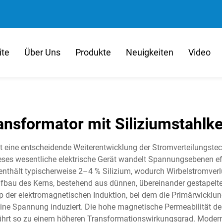
ite
Über Uns
Produkte
Neuigkeiten
Video
ansformator mit Siliziumstahlk
lt eine entscheidende Weiterentwicklung der Stromverteilungstec
Dieses wesentliche elektrische Gerät wandelt Spannungsebenen ef
thält typischerweise 2–4 % Silizium, wodurch Wirbelstromverlu
fbau des Kerns, bestehend aus dünnen, übereinander gestapelten 
p der elektromagnetischen Induktion, bei dem die Primärwicklun
ine Spannung induziert. Die hohe magnetische Permeabilität des 
hrt so zu einem höheren Transformationswirkungsgrad. Moderne