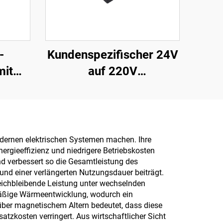
-
Kundenspezifischer 24V
mit
auf 220V
g, 12
Netztransformator
W bis
Eingegossen
er
Niederfrequenz-PCB
aus
50Hz 36V Ausgang
modernen elektrischen Systemen machen. Ihre
ergieeffizienz und niedrigere Betriebskosten
ider
380V Max Eingang
nd verbessert so die Gesamtleistung des
 V auf
und einer verlängerten Nutzungsdauer beiträgt.
eichbleibende Leistung unter wechselnden
mäßige Wärmeentwicklung, wodurch ein
nüber magnetischem Altern bedeutet, dass diese
zkosten verringert. Aus wirtschaftlicher Sicht