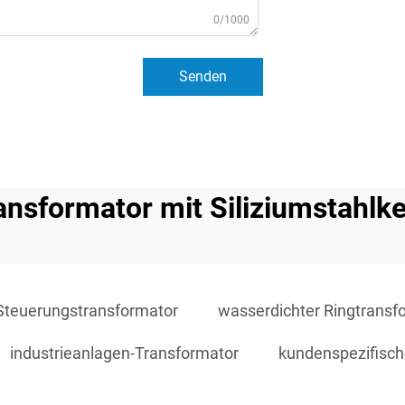
0/1000
Senden
ansformator mit Siliziumstahlk
 Steuerungstransformator
wasserdichter Ringtransf
industrieanlagen-Transformator
kundenspezifisc