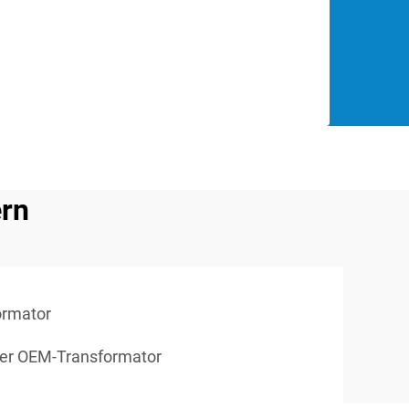
ern
ormator
her OEM-Transformator