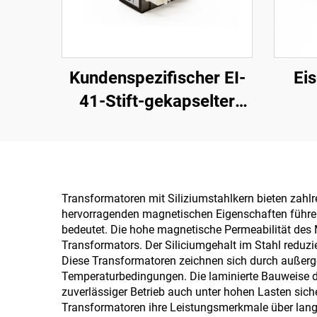
Kundenspezifischer EI-
Ei
41-Stift-gekapselter
Leiterplatten-
we
Transformator, 4-Stift-
Ring
Leistungstransformator
Ferr
für 240 V Eingang und
V
Transformatoren mit Siliziumstahlkern bieten zahl
hervorragenden magnetischen Eigenschaften führen z
24 V/36 V/380 V
Einga
bedeutet. Die hohe magnetische Permeabilität des M
Ausgang, 50 Hz
T
Transformators. Der Siliciumgehalt im Stahl reduzi
Diese Transformatoren zeichnen sich durch außerge
Frequenz
Temperaturbedingungen. Die laminierte Bauweise 
zuverlässiger Betrieb auch unter hohen Lasten sich
Transformatoren ihre Leistungsmerkmale über lange