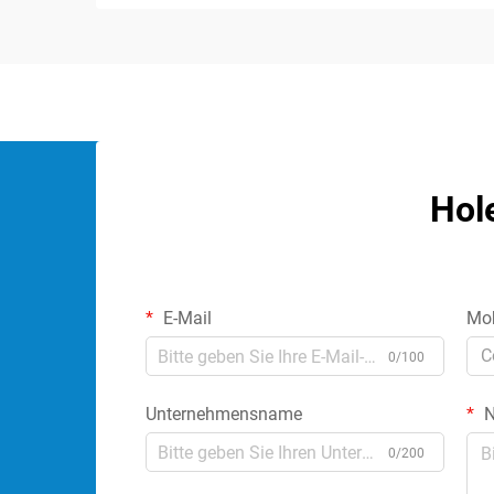
Komponenten...
Hol
E-Mail
Mob
C
0/100
Unternehmensname
N
0/200