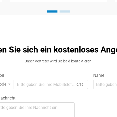
entscheidende Entscheidung, die die
Effizienz, Zuverlässigkeit und Sicherheit
Ihres gesamten elektrischen Systems
beeinflusst. Egal, ob Sie in einer
Industrieanlage, einem Gewerbebetrieb
o...
en Sie sich ein kostenloses Ang
Unser Vertreter wird Sie bald kontaktieren.
il
Name
ode
0/16
achricht