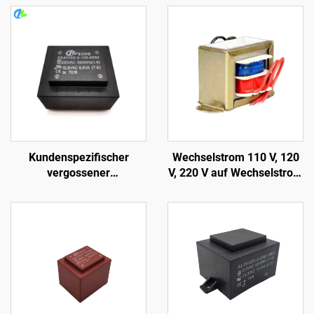
Kundenspezifischer
Wechselstrom 110 V, 120
vergossener
V, 220 V auf Wechselstrom
Transformator,
6 V, 9 V, 12 V, 15 V, 18 V, 24
Leiterplatten-
V einphasiger EI-
Transformator, 110 V auf
Transformator
12 V Transformator für
Verstärker