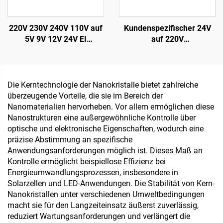
220V 230V 240V 110V auf
Kundenspezifischer 24V
5V 9V 12V 24V EI
auf 220V
Leiterplatten-Verguss-
Netztransformator
Transformator,
Eingegossen
Kleinspannungstransformator,
Niederfrequenz-PCB 50Hz
Leiterplatten-
36V Ausgang 380V Max
Die Kerntechnologie der Nanokristalle bietet zahlreiche
Stromwandler
Eingang
überzeugende Vorteile, die sie im Bereich der
Nanomaterialien hervorheben. Vor allem ermöglichen diese
Nanostrukturen eine außergewöhnliche Kontrolle über
optische und elektronische Eigenschaften, wodurch eine
präzise Abstimmung an spezifische
Anwendungsanforderungen möglich ist. Dieses Maß an
Kontrolle ermöglicht beispiellose Effizienz bei
Energieumwandlungsprozessen, insbesondere in
Solarzellen und LED-Anwendungen. Die Stabilität von Kern-
Nanokristallen unter verschiedenen Umweltbedingungen
macht sie für den Langzeiteinsatz äußerst zuverlässig,
reduziert Wartungsanforderungen und verlängert die