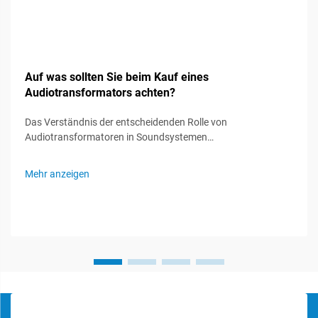
Auf was sollten Sie beim Kauf eines
Audiotransformators achten?
Das Verständnis der entscheidenden Rolle von
Audiotransformatoren in Soundsystemen
Audiotransformatoren fungieren als unsichtbare Helden in
Soundsystemen und spielen eine entscheidende Rolle bei der
Mehr anzeigen
Erhaltung der Signalintegrität und der optimalen
Audioleistung. Diese spezialisierten Komponenten...