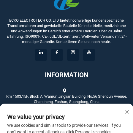
ECKO ELECTROTECH CO.,LTD bietet hochwertige kundenspezifische
Transformatoren und gewickelte Bauteile für industrielle, medizinische
und Anwendungen im Bereich erneuerbare Energien. Über 20 Jahre
Erfahrung, ISO9001-, CE-, cUL/UL-zertifiziert. Weltweiter Versand mit 24-
monatiger Garantie. Kontaktieren Sie uns noch heute.
INFORMATION
Rm 1503,15F, Block A, Wanrun Jinglian Building, No.56 Shencun Avenue,
Chancheng, Foshan, Guangdong, China
We value your privacy
+86-757-83789311
We use cookies and similar tools to provide our services. If you
[email protected]
don't want to accept all cookies, click Personalize cookies.