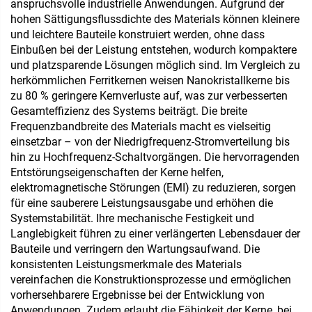
anspruchsvolle industrielle Anwendungen. Aufgrund der
hohen Sättigungsflussdichte des Materials können kleinere
und leichtere Bauteile konstruiert werden, ohne dass
Einbußen bei der Leistung entstehen, wodurch kompaktere
und platzsparende Lösungen möglich sind. Im Vergleich zu
herkömmlichen Ferritkernen weisen Nanokristallkerne bis
zu 80 % geringere Kernverluste auf, was zur verbesserten
Gesamteffizienz des Systems beiträgt. Die breite
Frequenzbandbreite des Materials macht es vielseitig
einsetzbar – von der Niedrigfrequenz-Stromverteilung bis
hin zu Hochfrequenz-Schaltvorgängen. Die hervorragenden
Entstörungseigenschaften der Kerne helfen,
elektromagnetische Störungen (EMI) zu reduzieren, sorgen
für eine sauberere Leistungsausgabe und erhöhen die
Systemstabilität. Ihre mechanische Festigkeit und
Langlebigkeit führen zu einer verlängerten Lebensdauer der
Bauteile und verringern den Wartungsaufwand. Die
konsistenten Leistungsmerkmale des Materials
vereinfachen die Konstruktionsprozesse und ermöglichen
vorhersehbarere Ergebnisse bei der Entwicklung von
Anwendungen. Zudem erlaubt die Fähigkeit der Kerne, bei