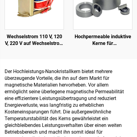
Wechselstrom 110 V, 120
Hochpermeable induktive
V, 220 V auf Wechselstrom
Kerne für
6 V, 9 V, 12 V, 15 V, 18 V, 24
Transformatoren, weiche
V einphasiger EI-
Ferritkerne, ringförmige
Transformator
Kerne, magnetische Ringe
für 110 V Eingang und 380
Der Hochleistungs-Nanokristallkern bietet mehrere
V Ausgang
überzeugende Vorteile, die ihn auf dem Markt für
magnetische Materialien hervorheben. Vor allem
ermöglicht seine überlegene magnetische Permeabilität
eine effizientere Leistungsübertragung und reduziert
Energieverluste, was langfristig zu erheblichen
Kosteneinsparungen führt. Die außergewöhnliche
Temperaturstabilität des Kerns gewährleistet ein
gleichbleibendes Leistungsverhalten über einen weiten
Betriebsbereich und macht ihn somit ideal für