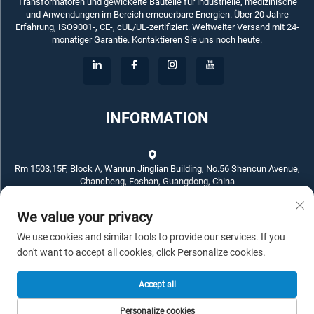
Transformatoren und gewickelte Bauteile für industrielle, medizinische
und Anwendungen im Bereich erneuerbare Energien. Über 20 Jahre
Erfahrung, ISO9001-, CE-, cUL/UL-zertifiziert. Weltweiter Versand mit 24-
monatiger Garantie. Kontaktieren Sie uns noch heute.
INFORMATION
Rm 1503,15F, Block A, Wanrun Jinglian Building, No.56 Shencun Avenue,
Chancheng, Foshan, Guangdong, China
We value your privacy
+86-757-83789311
We use cookies and similar tools to provide our services. If you
[email protected]
don't want to accept all cookies, click Personalize cookies.
Accept all
Copyright © 2025 ECKO ELECTROTECH CO.,LTD. Alle Rechte vorbehalten.
Personalize cookies
-
Datenschutzrichtlinie