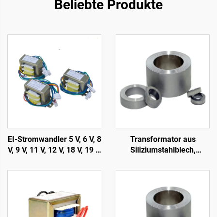
Beliebte Produkte
EI-Stromwandler 5 V, 6 V, 8
Transformator aus
V, 9 V, 11 V, 12 V, 18 V, 19 V,
Siliziumstahlblech,
20 V, 24 V Transformator,
ringförmiger
110 V auf 220 V
Transformator, Eisenkern,
Abwärtstransformator
Leistungskern