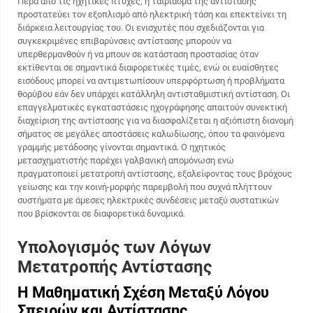
Πέρα από τις ηχητικές πτυχές, η ταίριασμα της αντίστασης
προστατεύει τον εξοπλισμό από ηλεκτρική τάση και επεκτείνει τη
διάρκεια λειτουργίας του. Οι ενισχυτές που σχεδιάζονται για
συγκεκριμένες επιβαρύνσεις αντίστασης μπορούν να
υπερθερμανθούν ή να μπουν σε κατάσταση προστασίας όταν
εκτίθενται σε σημαντικά διαφορετικές τιμές, ενώ οι ευαίσθητες
εισόδους μπορεί να αντιμετωπίσουν υπερφόρτωση ή προβλήματα
θορύβου εάν δεν υπάρχει κατάλληλη αντισταθμιστική αντίσταση. Οι
επαγγελματικές εγκαταστάσεις ηχογράφησης απαιτούν συνεκτική
διαχείριση της αντίστασης για να διασφαλίζεται η αξιόπιστη διανομή
σήματος σε μεγάλες αποστάσεις καλωδίωσης, όπου τα φαινόμενα
γραμμής μετάδοσης γίνονται σημαντικά. Ο ηχητικός
μετασχηματιστής παρέχει γαλβανική απομόνωση ενώ
πραγματοποιεί μετατροπή αντίστασης, εξαλείφοντας τους βρόχους
γείωσης και την κοινή-μορφής παρεμβολή που συχνά πλήττουν
συστήματα με άμεσες ηλεκτρικές συνδέσεις μεταξύ συστατικών
που βρίσκονται σε διαφορετικά δυναμικά.
Υπολογισμός των Λόγων
Μετατροπής Αντίστασης
Η Μαθηματική Σχέση Μεταξύ Λόγου
Σπειρών και Αντίστασης