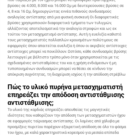
βρύσες σε 4.000, 8.000 και 16.000 Ωμ με δευτερεύουσες βρύσες σε
4, 8 και 16 Ωμ, δημιουργώντας εννέα πιθανούς συνδυασμούς
αναλογίας αντίστασης από μια φυσική συσκευή Οι διαφορετικές
βρύσες χρησιμοποιούν διαφορετικά τμήματα των τυλιγμών,
αλλάζοντας αποτελεσματικά την αναλογία στροφών και ως εκ
τούτου τον μετασχηματισμό αντίστασης. Αυτή η ευελιξία καθιστά
τους μετασχηματιστές πολλαπλών κρουσμάτων πολύτιμους σε
εφαρμογές όπου απαιτείται ευελιξία ή όπου οι ακριβείς αντίστοιχες
αντίστοιχες μπορεί να ποικίλλουν. Ωστόσο, κάθε συνδυασμός βρύσης
λειτουργεί με βέλτιστο τρόπο μόνο όταν χρησιμοποιείται με τις
σχεδιασμένες αντισταθμίσεις του και η χρήση ενδιάμεσων ή μη
τυποποιημένων συνδυασμών μπορεί να θέσει σε κίνδυνο την
απόκριση συχνότητας, τη διαχείριση ισχύος ή την απόδοση στρέβλω
Πώς το υλικό πυρήνα μετασχηματιστή
επηρεάζει την απόδοση αντιστάθμισης
αντιστάθμισης;
Το υλικό της καρδιάς επηρεάζει απευθείας τις μαγνητικές
ιδιότητες που καθορίζουν την απόδοση των μετασχηματιστών ήχου
σε εφαρμογές ταίριασμας αντίστασης. Οι λαμίνες από χάλυβα με
προσμίξεις πυριτίου παρέχουν εξαιρετική απόδοση σε όλο το φάσμα
του ήχου, με καλά χαρακτηριστικά κορεσμού για μεσαία επίπεδα