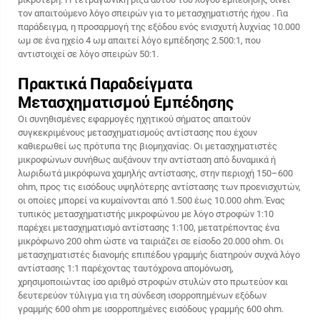
τον απαιτούμενο λόγο σπειρών για το
μετασχηματιστής ήχου
. Για
παράδειγμα, η προσαρμογή της εξόδου ενός ενισχυτή λυχνίας 10.000
ωμ σε ένα ηχείο 4 ωμ απαιτεί λόγο εμπέδησης 2.500:1, που
αντιστοιχεί σε λόγο σπειρών 50:1.
Πρακτικά Παραδείγματα
Μετασχηματισμού Εμπέδησης
Οι συνηθισμένες εφαρμογές ηχητικού σήματος απαιτούν
συγκεκριμένους μετασχηματισμούς αντίστασης που έχουν
καθιερωθεί ως πρότυπα της βιομηχανίας. Οι μετασχηματιστές
μικροφώνων συνήθως αυξάνουν την αντίσταση από δυναμικά ή
λωριδωτά μικρόφωνα χαμηλής αντίστασης, στην περιοχή 150–600
ohm, προς τις εισόδους υψηλότερης αντίστασης των προενισχυτών,
οι οποίες μπορεί να κυμαίνονται από 1.500 έως 10.000 ohm. Ένας
τυπικός μετασχηματιστής μικροφώνου με λόγο στροφών 1:10
παρέχει μετασχηματισμό αντίστασης 1:100, μετατρέποντας ένα
μικρόφωνο 200 ohm ώστε να ταιριάζει σε είσοδο 20.000 ohm. Οι
μετασχηματιστές διανομής επιπέδου γραμμής διατηρούν συχνά λόγο
αντίστασης 1:1 παρέχοντας ταυτόχρονα απομόνωση,
χρησιμοποιώντας ίσο αριθμό στροφών στυλών στο πρωτεύον και
δευτερεύον τύλιγμα για τη σύνδεση ισορροπημένων εξόδων
γραμμής 600 ohm με ισορροπημένες εισόδους γραμμής 600 ohm.