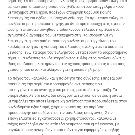
σήματος. Οι ισορροπημένες συνδέσεις που χρησιμοποιούν τυλίγματα
με κεντρική απόσπαση, όπως συνηθίζεται στους επαγγελματικούς
μετασχηματιστές ήχου, παρέχουν απόρριψη θορύβου κοινής
λειτουργίας και εξάλειψη βρόχων γείωσης. Το πρωτεύον τύλιγμα
συνδέεται με τη συσκευή πηγής, με ιδιαίτερη προσοχή στις σχέσεις
φάσης, τις οποίες συνήθως υποδεικνύουν τελείες ή αριθμοί στο
σχηματικό διάγραμμα του μετασχηματιστή. Για ισορροπημένη
λειτουργία, η κεντρική απόσπαση συνδέεται με τη γείωση του
κυκλώματος ή με τη γείωση του πλαισίου, ανάλογα με το σύστημα
γείωσης, ενώ τα άκρα του τυλίγματος μεταφέρουν το ισορροπημένο
σήμα. Οι συνδέσεις του δευτερεύοντος τυλίγματος ακολουθούν τις
ίδιες συμβάσεις, διατηρώντας τις σχέσεις φάσης και τις πρακτικές
γείωσης που είναι κατάλληλες για τη συσκευή λήψης.
Το πάχος του καλωδίου και η ποιότητα της σύνδεσης επηρεάζουν
απευθείας την ακρίβεια προσαρμογής αντίστασης που
επιτυγχάνεται με έναν ηχητικό μετασχηματιστή στην πράξη. Τα
υπερβολικά λεπτά καλώδια εισάγουν αντίσταση σε σειρά, η οποία
μεταβάλλει την αποτελεσματική αντίσταση που παρουσιάζεται στον
συνδεδεμένο εξοπλισμό, χειροτερεύοντας την ακρίβεια
προσαρμογής και αυξάνοντας τις απώλειες εισαγωγής. Στις
επαγγελματικές εγκαταστάσεις χρησιμοποιούνται καλώδια με
πάχος κατάλληλο για τα επίπεδα ρεύματος που εμπλέκονται, με
μεγαλύτερους αγωγούς να απαιτούνται για εφαρμογές χαμηλής