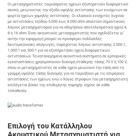
Οι μετασχηματιστές ταιριάσματος ηχείων εξυπηρετούν διαφορετικό
σκοπό, μειώνοντας την έξοδο υψηλής αντίστασης των ενισχυτών σε
φορτία ηχείων χαμηλής αντίστασης. Οι κλασικοί ενισχυτές λυχνίας
με αντιστάσεις εξόδου 5.000 έως 8.000 ohm απαιτούν σημαντικούς
λόγους μετασχηματισμού για να οδηγήσουν αποτελεσματικά ηχεία 4,
8 ή 16 ohm. Ένας ακουστικός μετασχηματιστής που σχεδιάζεται γι’
αυτήν την εφαρμογή μπορεί να προσφέρει πολλαπλές
δευτερεύουσες απαγωγές, παρέχοντας λόγους αντίστασης 2.000:1,
1.000:1 και 500:1 για να εξυπηρετήσει ηχεία διαφορετικών
αντιστάσεων. Τα κατανεμημένα ακουστικά συστήματα σε εμπορικές
εγκαταστάσεις χρησιμοποιούν διανομή σταθερής τάσης 70 V ή 100 V,
όπου οι μετασχηματιστές σε κάθε ηχείο μειώνουν την τάση από τη
γραμμή υψηλής τάσης διανομής για να ταιριάξουν με τις επιμέρους
αντιστάσεις των ηχείων, ενώ ο λόγος στροφών του μετασχηματιστή
επιλέγεται βάσει της επιθυμητής παροχής ισχύος σε κάθε
τοποθεσία.
Επιλογή του Κατάλληλου
Ακουστικού Μετασχηματιστή για