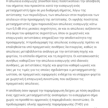
Η απώλεια εισαγωγής (insertion loss) ποσοτικοποιεί την απόσβεση
του σήματος που προκύπτει κατά την εισαγωγή ενός
μετασχηματιστή ήχου σε μια διαδρομή σήματος, λόγω της
αντίστασης των περιελίξεων, των απωλειών στον πυρήνα και των
ατελειών στην προσαρμογή της αντίστασης. Οι υψηλής ποιότητας
μετασχηματιστές ήχου παρουσιάζουν απώλειες εισαγωγής κάτω
των 0,5 dB στις μεσαίες συχνότητες, αν και οι απώλειες αυξάνονται
στα άκρα του φάσματος συχνοτήτων, όπου οι χωρητικές και
επαγωγικές αντιστάσεις επηρεάζουν την αποδοτικότητα της
προσαρμογής. Η προδιαγραφή της απώλειας εισαγωγής πρέπει να
επαληθεύεται υπό πραγματικές συνθήκες λειτουργίας, καθώς οι
απώλειες μεταβάλλονται ανάλογα με την αντίσταση πηγής και
φορτίου, το επίπεδο σήματος και τη συχνότητα. Οι κατασκευαστές
συνήθως καθορίζουν την απώλεια εισαγωγής υπό ιδανικές
συνθήκες, με αντιστάσεις πηγής και φορτίου καθαρά ωμικές και
ίσες με τις τιμές για τις οποίες σχεδιάστηκε ο μετασχηματιστής·
ωστόσο, σε πραγματικές εφαρμογές ενδέχεται να υπάρχουν φορτία
με χωρητική ή επαγωγική συνιστώσα, που αυξάνουν τις
πραγματικές απώλειες.
Η απόδοση όσον αφορά την παραμόρφωση δείχνει με πόση ακρίβεια
ένας ηχητικός μετασχηματιστής αναπαράγει το εισερχόμενο σήμα
χωρίς να προσθέτει αρμονικές ή παρεμβολικές συνιστώσες. Οι
προδιαγραφές ολικής αρμονικής παραμόρφωσης (THD) για