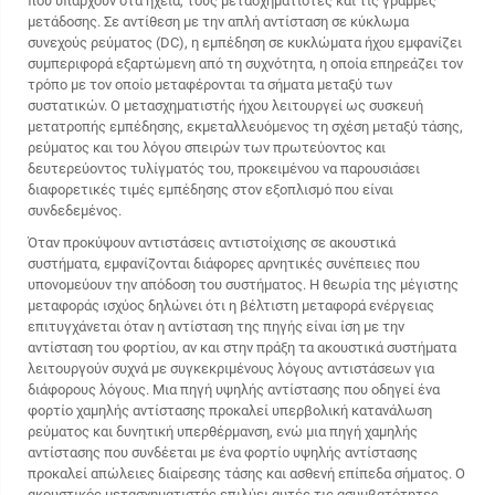
που υπάρχουν στα ηχεία, τους μετασχηματιστές και τις γραμμές
μετάδοσης. Σε αντίθεση με την απλή αντίσταση σε κύκλωμα
συνεχούς ρεύματος (DC), η εμπέδηση σε κυκλώματα ήχου εμφανίζει
συμπεριφορά εξαρτώμενη από τη συχνότητα, η οποία επηρεάζει τον
τρόπο με τον οποίο μεταφέρονται τα σήματα μεταξύ των
συστατικών. Ο μετασχηματιστής ήχου λειτουργεί ως συσκευή
μετατροπής εμπέδησης, εκμεταλλευόμενος τη σχέση μεταξύ τάσης,
ρεύματος και του λόγου σπειρών των πρωτεύοντος και
δευτερεύοντος τυλίγματός του, προκειμένου να παρουσιάσει
διαφορετικές τιμές εμπέδησης στον εξοπλισμό που είναι
συνδεδεμένος.
Όταν προκύψουν αντιστάσεις αντιστοίχισης σε ακουστικά
συστήματα, εμφανίζονται διάφορες αρνητικές συνέπειες που
υπονομεύουν την απόδοση του συστήματος. Η θεωρία της μέγιστης
μεταφοράς ισχύος δηλώνει ότι η βέλτιστη μεταφορά ενέργειας
επιτυγχάνεται όταν η αντίσταση της πηγής είναι ίση με την
αντίσταση του φορτίου, αν και στην πράξη τα ακουστικά συστήματα
λειτουργούν συχνά με συγκεκριμένους λόγους αντιστάσεων για
διάφορους λόγους. Μια πηγή υψηλής αντίστασης που οδηγεί ένα
φορτίο χαμηλής αντίστασης προκαλεί υπερβολική κατανάλωση
ρεύματος και δυνητική υπερθέρμανση, ενώ μια πηγή χαμηλής
αντίστασης που συνδέεται με ένα φορτίο υψηλής αντίστασης
προκαλεί απώλειες διαίρεσης τάσης και ασθενή επίπεδα σήματος. Ο
ακουστικός μετασχηματιστής επιλύει αυτές τις ασυμβατότητες