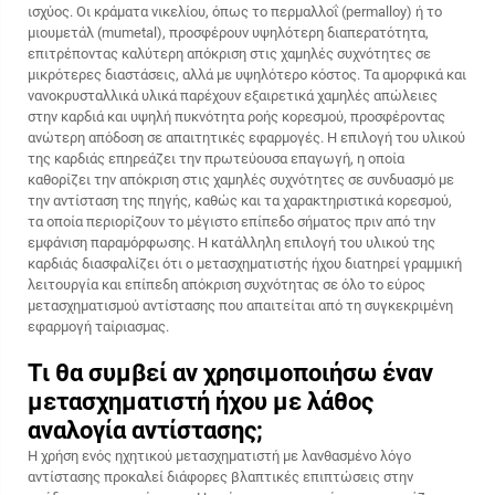
ισχύος. Οι κράματα νικελίου, όπως το περμαλλοΐ (permalloy) ή το
μιουμετάλ (mumetal), προσφέρουν υψηλότερη διαπερατότητα,
επιτρέποντας καλύτερη απόκριση στις χαμηλές συχνότητες σε
μικρότερες διαστάσεις, αλλά με υψηλότερο κόστος. Τα αμορφικά και
νανοκρυσταλλικά υλικά παρέχουν εξαιρετικά χαμηλές απώλειες
στην καρδιά και υψηλή πυκνότητα ροής κορεσμού, προσφέροντας
ανώτερη απόδοση σε απαιτητικές εφαρμογές. Η επιλογή του υλικού
της καρδιάς επηρεάζει την πρωτεύουσα επαγωγή, η οποία
καθορίζει την απόκριση στις χαμηλές συχνότητες σε συνδυασμό με
την αντίσταση της πηγής, καθώς και τα χαρακτηριστικά κορεσμού,
τα οποία περιορίζουν το μέγιστο επίπεδο σήματος πριν από την
εμφάνιση παραμόρφωσης. Η κατάλληλη επιλογή του υλικού της
καρδιάς διασφαλίζει ότι ο μετασχηματιστής ήχου διατηρεί γραμμική
λειτουργία και επίπεδη απόκριση συχνότητας σε όλο το εύρος
μετασχηματισμού αντίστασης που απαιτείται από τη συγκεκριμένη
εφαρμογή ταίριασμας.
Τι θα συμβεί αν χρησιμοποιήσω έναν
μετασχηματιστή ήχου με λάθος
αναλογία αντίστασης;
Η χρήση ενός ηχητικού μετασχηματιστή με λανθασμένο λόγο
αντίστασης προκαλεί διάφορες βλαπτικές επιπτώσεις στην