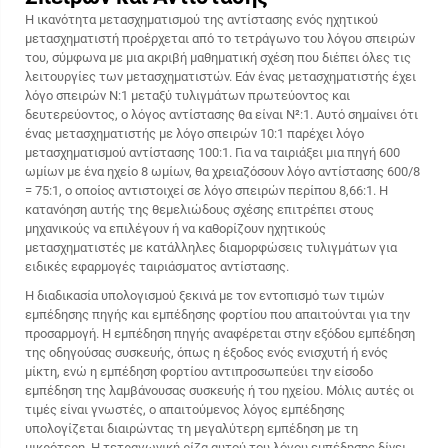
Η ικανότητα μετασχηματισμού της αντίστασης ενός ηχητικού
μετασχηματιστή προέρχεται από το τετράγωνο του λόγου σπειρών
του, σύμφωνα με μια ακριβή μαθηματική σχέση που διέπει όλες τις
λειτουργίες των μετασχηματιστών. Εάν ένας μετασχηματιστής έχει
λόγο σπειρών N:1 μεταξύ τυλιγμάτων πρωτεύοντος και
δευτερεύοντος, ο λόγος αντίστασης θα είναι N²:1. Αυτό σημαίνει ότι
ένας μετασχηματιστής με λόγο σπειρών 10:1 παρέχει λόγο
μετασχηματισμού αντίστασης 100:1. Για να ταιριάξει μια πηγή 600
ωμίων με ένα ηχείο 8 ωμίων, θα χρειαζόσουν λόγο αντίστασης 600/8
= 75:1, ο οποίος αντιστοιχεί σε λόγο σπειρών περίπου 8,66:1. Η
κατανόηση αυτής της θεμελιώδους σχέσης επιτρέπει στους
μηχανικούς να επιλέγουν ή να καθορίζουν ηχητικούς
μετασχηματιστές με κατάλληλες διαμορφώσεις τυλιγμάτων για
ειδικές εφαρμογές ταιριάσματος αντίστασης.
Η διαδικασία υπολογισμού ξεκινά με τον εντοπισμό των τιμών
εμπέδησης πηγής και εμπέδησης φορτίου που απαιτούνται για την
προσαρμογή. Η εμπέδηση πηγής αναφέρεται στην εξόδου εμπέδηση
της οδηγούσας συσκευής, όπως η έξοδος ενός ενισχυτή ή ενός
μίκτη, ενώ η εμπέδηση φορτίου αντιπροσωπεύει την είσοδο
εμπέδηση της λαμβάνουσας συσκευής ή του ηχείου. Μόλις αυτές οι
τιμές είναι γνωστές, ο απαιτούμενος λόγος εμπέδησης
υπολογίζεται διαιρώντας τη μεγαλύτερη εμπέδηση με τη
μικρότερη. Η τετραγωνική ρίζα αυτού του λόγου εμπέδησης δίνει