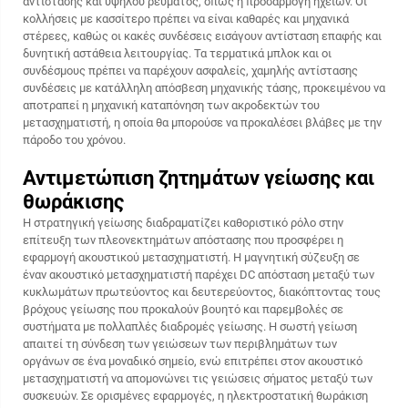
αντίστασης και υψηλού ρεύματος, όπως η προσαρμογή ηχείων. Οι
κολλήσεις με κασσίτερο πρέπει να είναι καθαρές και μηχανικά
στέρεες, καθώς οι κακές συνδέσεις εισάγουν αντίσταση επαφής και
δυνητική αστάθεια λειτουργίας. Τα τερματικά μπλοκ και οι
συνδέσμους πρέπει να παρέχουν ασφαλείς, χαμηλής αντίστασης
συνδέσεις με κατάλληλη απόσβεση μηχανικής τάσης, προκειμένου να
αποτραπεί η μηχανική καταπόνηση των ακροδεκτών του
μετασχηματιστή, η οποία θα μπορούσε να προκαλέσει βλάβες με την
πάροδο του χρόνου.
Αντιμετώπιση ζητημάτων γείωσης και
θωράκισης
Η στρατηγική γείωσης διαδραματίζει καθοριστικό ρόλο στην
επίτευξη των πλεονεκτημάτων απόστασης που προσφέρει η
εφαρμογή ακουστικού μετασχηματιστή. Η μαγνητική σύζευξη σε
έναν ακουστικό μετασχηματιστή παρέχει DC απόσταση μεταξύ των
κυκλωμάτων πρωτεύοντος και δευτερεύοντος, διακόπτοντας τους
βρόχους γείωσης που προκαλούν βουητό και παρεμβολές σε
συστήματα με πολλαπλές διαδρομές γείωσης. Η σωστή γείωση
απαιτεί τη σύνδεση των γειώσεων των περιβλημάτων των
οργάνων σε ένα μοναδικό σημείο, ενώ επιτρέπει στον ακουστικό
μετασχηματιστή να απομονώνει τις γειώσεις σήματος μεταξύ των
συσκευών. Σε ορισμένες εφαρμογές, η ηλεκτροστατική θωράκιση