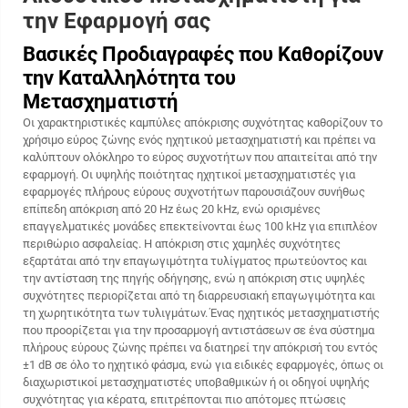
την Εφαρμογή σας
Βασικές Προδιαγραφές που Καθορίζουν
την Καταλληλότητα του
Μετασχηματιστή
Οι χαρακτηριστικές καμπύλες απόκρισης συχνότητας καθορίζουν το
χρήσιμο εύρος ζώνης ενός ηχητικού μετασχηματιστή και πρέπει να
καλύπτουν ολόκληρο το εύρος συχνοτήτων που απαιτείται από την
εφαρμογή. Οι υψηλής ποιότητας ηχητικοί μετασχηματιστές για
εφαρμογές πλήρους εύρους συχνοτήτων παρουσιάζουν συνήθως
επίπεδη απόκριση από 20 Hz έως 20 kHz, ενώ ορισμένες
επαγγελματικές μονάδες επεκτείνονται έως 100 kHz για επιπλέον
περιθώριο ασφαλείας. Η απόκριση στις χαμηλές συχνότητες
εξαρτάται από την επαγωγιμότητα τυλίγματος πρωτεύοντος και
την αντίσταση της πηγής οδήγησης, ενώ η απόκριση στις υψηλές
συχνότητες περιορίζεται από τη διαρρευσιακή επαγωγιμότητα και
τη χωρητικότητα των τυλιγμάτων. Ένας ηχητικός μετασχηματιστής
που προορίζεται για την προσαρμογή αντιστάσεων σε ένα σύστημα
πλήρους εύρους ζώνης πρέπει να διατηρεί την απόκρισή του εντός
±1 dB σε όλο το ηχητικό φάσμα, ενώ για ειδικές εφαρμογές, όπως οι
διαχωριστικοί μετασχηματιστές υποβαθμικών ή οι οδηγοί υψηλής
συχνότητας για κέρατα, επιτρέπονται πιο απότομες πτώσεις