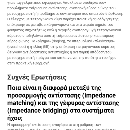
για επαγγελματικές εφαρμογές. Αποκλίσεις υποδηλώνουν
προβλήματα ταίριασμας αντίστασης, ανεπαρκή εύρος ζώνης του
μετασχηματιστή ή προβλήματα συντονισμού που απαιτούν διόρθωση.
Ο έλεγχος με τετραγωνικό κύμα παρέχει ποιοτική αξιολόγηση της
απόκρισης σε μεταβατικά φαινόμενα και στα ακραία σημεία του
φάσματος συχνοτήτων, ενώ η ακριβής αναπαραγωγή τετραγωνικού
κύματος υποδηλώνει σωστή ταίριασμα αντίστασης και επαρκές
εύρος ζώνης. Το «ρίγημα» (ringing), το υπερβολικό «πλεόνασμα»
(overshoot) ή η κλίση (tilt) στην απόκριση τετραγωνικού κύματος
δείχνουν αντιδραστικές αντιστοιχίες ή ανεπαρκή απόδοση του
μετασχηματιστή, πράγμα που επιδεινώνει την ποιότητα του ήχου
στην πρακτική εφαρμογή.
Συχνές Ερωτήσεις
Ποια είναι η διαφορά μεταξύ της
προσαρμογής αντίστασης (impedance
matching) και της γέφυρας αντίστασης
(impedance bridging) στα συστήματα
ήχου;
Η προσαρμογή αντίστασης αναφέρεται στη ρύθμιση των