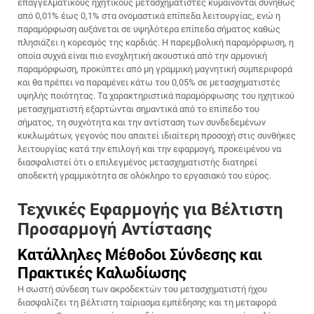
επαγγελματικούς ηχητικούς μετασχηματιστές κυμαίνονται συνήθως
από 0,01% έως 0,1% στα ονομαστικά επίπεδα λειτουργίας, ενώ η
παραμόρφωση αυξάνεται σε υψηλότερα επίπεδα σήματος καθώς
πλησιάζει η κορεσμός της καρδιάς. Η παρεμβολική παραμόρφωση, η
οποία συχνά είναι πιο ενοχλητική ακουστικά από την αρμονική
παραμόρφωση, προκύπτει από μη γραμμική μαγνητική συμπεριφορά
και θα πρέπει να παραμένει κάτω του 0,05% σε μετασχηματιστές
υψηλής ποιότητας. Τα χαρακτηριστικά παραμόρφωσης του ηχητικού
μετασχηματιστή εξαρτώνται σημαντικά από το επίπεδο του
σήματος, τη συχνότητα και την αντίσταση των συνδεδεμένων
κυκλωμάτων, γεγονός που απαιτεί ιδιαίτερη προσοχή στις συνθήκες
λειτουργίας κατά την επιλογή και την εφαρμογή, προκειμένου να
διασφαλιστεί ότι ο επιλεγμένος μετασχηματιστής διατηρεί
αποδεκτή γραμμικότητα σε ολόκληρο το εργασιακό του εύρος.
Τεχνικές Εφαρμογής για Βέλτιστη
Προσαρμογή Αντίστασης
Κατάλληλες Μέθοδοι Σύνδεσης και
Πρακτικές Καλωδίωσης
Η σωστή σύνδεση των ακροδεκτών του μετασχηματιστή ήχου
διασφαλίζει τη βέλτιστη ταίριασμα εμπέδησης και τη μεταφορά