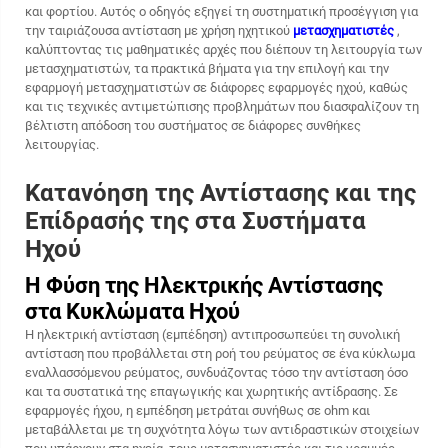
και φορτίου. Αυτός ο οδηγός εξηγεί τη συστηματική προσέγγιση για
την ταιριάζουσα αντίσταση με χρήση ηχητικού
μετασχηματιστές
,
καλύπτοντας τις μαθηματικές αρχές που διέπουν τη λειτουργία των
μετασχηματιστών, τα πρακτικά βήματα για την επιλογή και την
εφαρμογή μετασχηματιστών σε διάφορες εφαρμογές ηχού, καθώς
και τις τεχνικές αντιμετώπισης προβλημάτων που διασφαλίζουν τη
βέλτιστη απόδοση του συστήματος σε διάφορες συνθήκες
λειτουργίας.
Κατανόηση της Αντίστασης και της
Επίδρασής της στα Συστήματα
Ηχού
Η Φύση της Ηλεκτρικής Αντίστασης
στα Κυκλώματα Ηχού
Η ηλεκτρική αντίσταση (εμπέδηση) αντιπροσωπεύει τη συνολική
αντίσταση που προβάλλεται στη ροή του ρεύματος σε ένα κύκλωμα
εναλλασσόμενου ρεύματος, συνδυάζοντας τόσο την αντίσταση όσο
και τα συστατικά της επαγωγικής και χωρητικής αντίδρασης. Σε
εφαρμογές ήχου, η εμπέδηση μετράται συνήθως σε ohm και
μεταβάλλεται με τη συχνότητα λόγω των αντιδραστικών στοιχείων