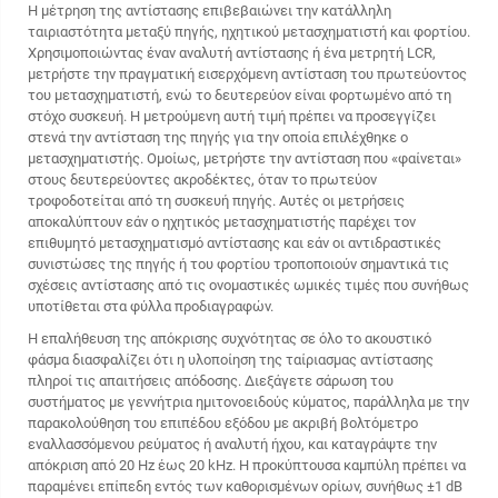
Η μέτρηση της αντίστασης επιβεβαιώνει την κατάλληλη
ταιριαστότητα μεταξύ πηγής, ηχητικού μετασχηματιστή και φορτίου.
Χρησιμοποιώντας έναν αναλυτή αντίστασης ή ένα μετρητή LCR,
μετρήστε την πραγματική εισερχόμενη αντίσταση του πρωτεύοντος
του μετασχηματιστή, ενώ το δευτερεύον είναι φορτωμένο από τη
στόχο συσκευή. Η μετρούμενη αυτή τιμή πρέπει να προσεγγίζει
στενά την αντίσταση της πηγής για την οποία επιλέχθηκε ο
μετασχηματιστής. Ομοίως, μετρήστε την αντίσταση που «φαίνεται»
στους δευτερεύοντες ακροδέκτες, όταν το πρωτεύον
τροφοδοτείται από τη συσκευή πηγής. Αυτές οι μετρήσεις
αποκαλύπτουν εάν ο ηχητικός μετασχηματιστής παρέχει τον
επιθυμητό μετασχηματισμό αντίστασης και εάν οι αντιδραστικές
συνιστώσες της πηγής ή του φορτίου τροποποιούν σημαντικά τις
σχέσεις αντίστασης από τις ονομαστικές ωμικές τιμές που συνήθως
υποτίθεται στα φύλλα προδιαγραφών.
Η επαλήθευση της απόκρισης συχνότητας σε όλο το ακουστικό
φάσμα διασφαλίζει ότι η υλοποίηση της ταίριασμας αντίστασης
πληροί τις απαιτήσεις απόδοσης. Διεξάγετε σάρωση του
συστήματος με γεννήτρια ημιτονοειδούς κύματος, παράλληλα με την
παρακολούθηση του επιπέδου εξόδου με ακριβή βολτόμετρο
εναλλασσόμενου ρεύματος ή αναλυτή ήχου, και καταγράψτε την
απόκριση από 20 Hz έως 20 kHz. Η προκύπτουσα καμπύλη πρέπει να
παραμένει επίπεδη εντός των καθορισμένων ορίων, συνήθως ±1 dB