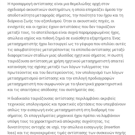
Η προσαρμογή αντίστασης είναι μια θεμελιώδης αρχή στον
σχεδιασμό ακουστικών συστημάτων, η οποία επηρεάζει άμεσα την
αποδοτικότητα μεταφοράς σήματος, την ποιότητα του ήχου και τη
διάρκεια ζωής του εξοπλισμού. Όταν οι ακουστικές πηγές, οι
ενισχυτές και οι ηχείες έχουν αντιστάσεις που δεν ταιριάζουν
μεταξύ τους, το αποτέλεσμα είναι συχνά παραμορφωμένος ήχος,
απώλεια ισχύος και πιθανή ζημιά σε ευαίσθητα εξαρτήματα. Ένας
μετασχηματιστής ήχου
λειτουργεί ως το γέφυρα που επιλύει αυτές
τις ασυμβατότητες μετατρέποντας τα επίπεδα αντίστασης μεταξύ
διαφορετικών σταδίων μιας αλυσίδας ηχητικού σήματος. Η σωστή
ταιριάζουσα αντίσταση με χρήση ηχητικού μετασχηματιστή απαιτεί
κατανόηση της σχέσης μεταξύ των λόγων τυλίγματος του
πρωτεύοντος και του δευτερεύοντος, τον υπολογισμό των λόγων
μετασχηματισμού αντίστασης και την επιλογή προδιαγραφών
μετασχηματιστή που συμφωνούν με τα ηλεκτρικά χαρακτηριστικά
και τις απαιτήσεις απόδοσης του συστήματός σας.
Η διαδικασία ταιριάζουσας αντίστασης περιλαμβάνει ακριβείς
τεχνικούς υπολογισμούς και πρακτικές εξετάσεις που υπερβαίνουν
απλώς την εισαγωγή ενός μετασχηματιστή στη διαδρομή του
σήματος. Οι επαγγελματίες μηχανικοί ήχου πρέπει να λαμβάνουν
υπόψη τους τα χαρακτηριστικά απόκρισης συχνότητας, τις
δυνατότητες αντοχής σε ισχύ, την απώλεια εισαγωγής (insertion
loss) και τις συγκεκριμένες τιμές αντίστασης των συσκευών πηγής