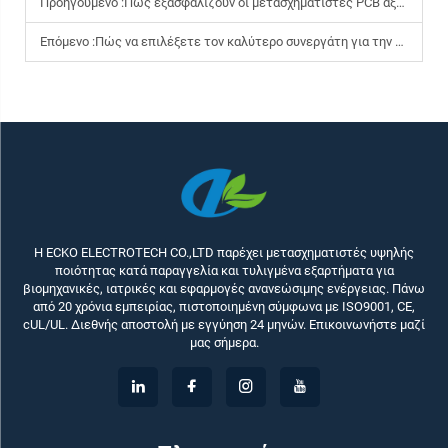
Προηγούμενο :
Πώς εξασφαλίζουν οι μετασχηματιστές PCB αξιόπιστη μετατροπή ισχύος στις πλακέτες κυκλωμάτων;
Επόμενο :
Πώς να επιλέξετε τον καλύτερο συνεργάτη για την παραγωγή προσαρμοστικών μετασχηματιστών;
Η ECKO ELECTROTECH CO.,LTD παρέχει μετασχηματιστές υψηλής
ποιότητας κατά παραγγελία και τυλιγμένα εξαρτήματα για
βιομηχανικές, ιατρικές και εφαρμογές ανανεώσιμης ενέργειας. Πάνω
από 20 χρόνια εμπειρίας, πιστοποιημένη σύμφωνα με ISO9001, CE,
cUL/UL. Διεθνής αποστολή με εγγύηση 24 μηνών. Επικοινωνήστε μαζί
μας σήμερα.