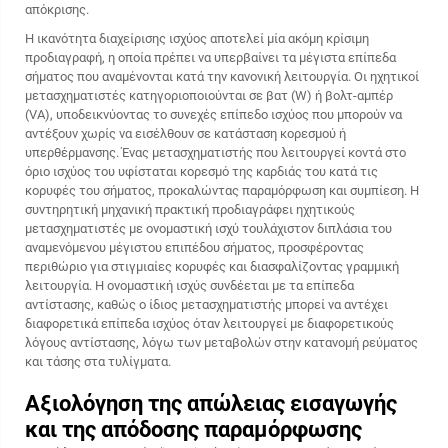
απόκρισης.
Η ικανότητα διαχείρισης ισχύος αποτελεί μία ακόμη κρίσιμη
προδιαγραφή, η οποία πρέπει να υπερβαίνει τα μέγιστα επίπεδα
σήματος που αναμένονται κατά την κανονική λειτουργία. Οι ηχητικοί
μετασχηματιστές κατηγοριοποιούνται σε βατ (W) ή βολτ-αμπέρ
(VA), υποδεικνύοντας το συνεχές επίπεδο ισχύος που μπορούν να
αντέξουν χωρίς να εισέλθουν σε κατάσταση κορεσμού ή
υπερθέρμανσης. Ένας μετασχηματιστής που λειτουργεί κοντά στο
όριο ισχύος του υφίσταται κορεσμό της καρδιάς του κατά τις
κορυφές του σήματος, προκαλώντας παραμόρφωση και συμπίεση. Η
συντηρητική μηχανική πρακτική προδιαγράφει ηχητικούς
μετασχηματιστές με ονομαστική ισχύ τουλάχιστον διπλάσια του
αναμενόμενου μέγιστου επιπέδου σήματος, προσφέροντας
περιθώριο για στιγμιαίες κορυφές και διασφαλίζοντας γραμμική
λειτουργία. Η ονομαστική ισχύς συνδέεται με τα επίπεδα
αντίστασης, καθώς ο ίδιος μετασχηματιστής μπορεί να αντέχει
διαφορετικά επίπεδα ισχύος όταν λειτουργεί με διαφορετικούς
λόγους αντίστασης, λόγω των μεταβολών στην κατανομή ρεύματος
και τάσης στα τυλίγματα.
Αξιολόγηση της απώλειας εισαγωγής
και της απόδοσης παραμόρφωσης