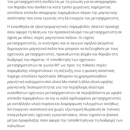
του μετασχηματιστή συνδέεται με τη γείωση για να απορροφήσει
τον θορύβο που συνδέεται κατά τρόπο χωρητικό, παρέχοντας
επιπλέον επίπεδο απόρριψης παρεμβολών πέραν της μαγνητικής
απόστασης που είναι εγγενής στη λειτουργία του μετασχηματιστή.
Η ευαισθησία σε ηλεκτρομαγνητικές παρεμβολές απαιτεί προσοχή
όσον αφορά τη θέση και τον προσανατολισμό του μετασχηματιστή σε
σχέση με άλλες πηγές μαγνητικού πεδίου. Οι ισχύος
μετασχηματιστές, οι κινητήρες και οι αγωγοί υψηλού ρεύματος
δημιουργούν μαγνητικά πεδία που μπορούν να συζευχθούν με τους
ηχητικούς μετασχηματιστές, προκαλώντας βόμβο και θόρυβο στη
διαδρομή του σήματος. Η τοποθέτηση των ηχητικών
μετασχηματιστών σε γωνία 90° ως προς τις πιθανές πηγές
παρεμβολής ελαχιστοποιεί τη σύζευξη, ενώ η φυσική απόσταση
παρέχει επιπλέον προστασία. Μπορούν να χρησιμοποιηθούν
μαγνητικά καλύμματα από υλικό Mu-metal ή άλλα υλικά υψηλής
μαγνητικής διαπερατότητας για την περίβλεψη ιδιαίτερα
ευαίσθητων ηχητικών μετασχηματιστών σε περιβάλλοντα με υψηλό
επίπεδο παρεμβολών, αν και οι καλά σχεδιασμένοι μετασχηματιστές
με κατάλληλο υλικό πυρήνα και διαμόρφωση τυλιγμάτων συνήθως
λειτουργούν ικανοποιητικά χωρίς εξωτερική θωράκιση σε τυπικές
επαγγελματικές ηχητικές εγκαταστάσεις, όπου τηρούνται βασικά
μέτρα προφύλαξης όσον αφορά την τοποθέτηση και τη διαδρομή των
καλωδίων.