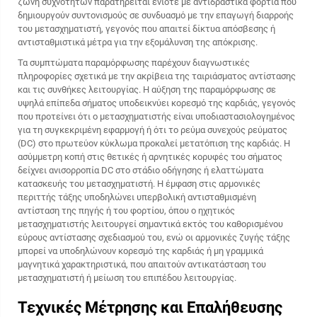
ζώνη συχνοτήτων παρατηρείται ενίοτε με αντιδραστικά φορτία που
δημιουργούν συντονισμούς σε συνδυασμό με την επαγωγή διαρροής
του μετασχηματιστή, γεγονός που απαιτεί δίκτυα απόσβεσης ή
αντισταθμιστικά μέτρα για την εξομάλυνση της απόκρισης.
Τα συμπτώματα παραμόρφωσης παρέχουν διαγνωστικές
πληροφορίες σχετικά με την ακρίβεια της ταιριάσματος αντίστασης
και τις συνθήκες λειτουργίας. Η αύξηση της παραμόρφωσης σε
υψηλά επίπεδα σήματος υποδεικνύει κορεσμό της καρδιάς, γεγονός
που προτείνει ότι ο μετασχηματιστής είναι υποδιαστασιολογημένος
για τη συγκεκριμένη εφαρμογή ή ότι το ρεύμα συνεχούς ρεύματος
(DC) στο πρωτεύον κύκλωμα προκαλεί μετατόπιση της καρδιάς. Η
ασύμμετρη κοπή στις θετικές ή αρνητικές κορυφές του σήματος
δείχνει ανισορροπία DC στο στάδιο οδήγησης ή ελαττώματα
κατασκευής του μετασχηματιστή. Η έμφαση στις αρμονικές
περιττής τάξης υποδηλώνει υπερβολική αντισταθμισμένη
αντίσταση της πηγής ή του φορτίου, όπου ο ηχητικός
μετασχηματιστής λειτουργεί σημαντικά εκτός του καθορισμένου
εύρους αντίστασης σχεδιασμού του, ενώ οι αρμονικές ζυγής τάξης
μπορεί να υποδηλώνουν κορεσμό της καρδιάς ή μη γραμμικά
μαγνητικά χαρακτηριστικά, που απαιτούν αντικατάσταση του
μετασχηματιστή ή μείωση του επιπέδου λειτουργίας.
Τεχνικές Μέτρησης και Επαλήθευσης