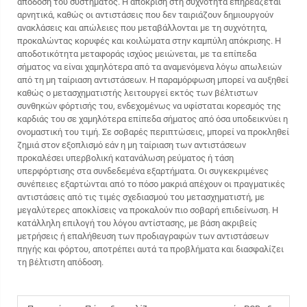
απόδοση του συστήματος. Η απόκριση στη συχνότητα επηρεάζεται
αρνητικά, καθώς οι αντιστάσεις που δεν ταιριάζουν δημιουργούν
ανακλάσεις και απώλειες που μεταβάλλονται με τη συχνότητα,
προκαλώντας κορυφές και κοιλώματα στην καμπύλη απόκρισης. Η
αποδοτικότητα μεταφοράς ισχύος μειώνεται, με τα επίπεδα
σήματος να είναι χαμηλότερα από τα αναμενόμενα λόγω απωλειών
από τη μη ταίριαση αντιστάσεων. Η παραμόρφωση μπορεί να αυξηθεί
καθώς ο μετασχηματιστής λειτουργεί εκτός των βέλτιστων
συνθηκών φόρτισής του, ενδεχομένως να υφίσταται κορεσμός της
καρδιάς του σε χαμηλότερα επίπεδα σήματος από όσα υποδεικνύει η
ονομαστική του τιμή. Σε σοβαρές περιπτώσεις, μπορεί να προκληθεί
ζημιά στον εξοπλισμό εάν η μη ταίριαση των αντιστάσεων
προκαλέσει υπερβολική κατανάλωση ρεύματος ή τάση
υπερφόρτισης στα συνδεδεμένα εξαρτήματα. Οι συγκεκριμένες
συνέπειες εξαρτώνται από το πόσο μακριά απέχουν οι πραγματικές
αντιστάσεις από τις τιμές σχεδιασμού του μετασχηματιστή, με
μεγαλύτερες αποκλίσεις να προκαλούν πιο σοβαρή επιδείνωση. Η
κατάλληλη επιλογή του λόγου αντίστασης, με βάση ακριβείς
μετρήσεις ή επαλήθευση των προδιαγραφών των αντιστάσεων
πηγής και φόρτου, αποτρέπει αυτά τα προβλήματα και διασφαλίζει
τη βέλτιστη απόδοση.