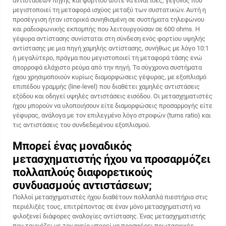
αντιστάσεων πηγής και φορτίου ώστε να είναι ίσες, γεγονός που
μεγιστοποιεί τη μεταφορά ισχύος μεταξύ των συστατικών. Αυτή η
προσέγγιση ήταν ιστορικά συνηθισμένη σε συστήματα τηλεφώνου
και ραδιοφωνικής εκπομπής που λειτουργούσαν σε 600 ohms. Η
γέφυρα αντίστασης συνίσταται στη σύνδεση ενός φορτίου υψηλής
αντίστασης με μια πηγή χαμηλής αντίστασης, συνήθως με λόγο 10:1
ή μεγαλύτερο, πράγμα που μεγιστοποιεί τη μεταφορά τάσης ενώ
απορροφά ελάχιστο ρεύμα από την πηγή. Τα σύγχρονα συστήματα
ήχου χρησιμοποιούν κυρίως διαμορφώσεις γέφυρας, με εξοπλισμό
επιπέδου γραμμής (line-level) που διαθέτει χαμηλές αντιστάσεις
εξόδου και οδηγεί υψηλές αντιστάσεις εισόδου. Οι μετασχηματιστές
ήχου μπορούν να υλοποιήσουν είτε διαμορφώσεις προσαρμογής είτε
γέφυρας, ανάλογα με τον επιλεγμένο λόγο στροφών (turns ratio) και
τις αντιστάσεις του συνδεδεμένου εξοπλισμού.
Μπορεί ένας μοναδικός
μετασχηματιστής ήχου να προσαρμόζει
πολλαπλούς διαφορετικούς
συνδυασμούς αντιστάσεων;
Πολλοί μετασχηματιστές ήχου διαθέτουν πολλαπλά πιεστήρια στις
περιέλιξές τους, επιτρέποντας σε έναν μόνο μετασχηματιστή να
φιλοξενεί διάφορες αναλογίες αντίστασης. Ένας μετασχηματιστής
που ταιριάζει με τον ηχείο μπορεί να προσφέρει πρωταρχικές