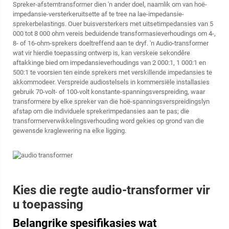
Spreker-afstemtransformer dien 'n ander doel, naamlik om van hoë-
impedansie-versterkeruitsette af te tree na lae-impedansie-
sprekerbelastings. Ouer buisversterkers met uitsetimpedansies van 5
000 tot 8 000 ohm vereis beduidende transformasieverhoudings om 4-,
8- of 16-ohm-sprekers doeltreffend aan te dryf. 'n Audio-transformer
wat vir hierdie toepassing ontwerp is, kan verskeie sekondêre
aftakkinge bied om impedansieverhoudings van 2 000:1, 1 000:1 en
500:1 te voorsien ten einde sprekers met verskillende impedansies te
akkommodeer. Verspreide audiostelsels in kommersiële installasies
gebruik 70-volt- of 100-volt konstante-spanningsverspreiding, waar
transformere by elke spreker van die hoë-spanningsverspreidingslyn
afstap om die individuele sprekerimpedansies aan te pas; die
transformerverwikkelingsverhouding word gekies op grond van die
gewensde kraglewering na elke ligging.
Kies die regte audio-transformer vir
u toepassing
Belangrike spesifikasies wat