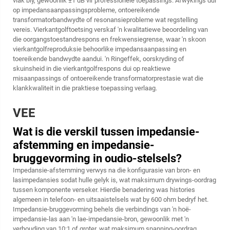
vlak bly, gewoonlik ±1 dB vir professionele toepassings. Afwykings dui
op impedansaanpassingsprobleme, ontoereikende
transformatorbandwydte of resonansieprobleme wat regstelling
vereis. Vierkantgolftoetsing verskaf 'n kwalitatiewe beoordeling van
die oorgangstoestandrespons en frekwensiegrense, waar 'n skoon
vierkantgolfreproduksie behoorlike impedansaanpassing en
toereikende bandwydte aandui. 'n Ringeffek, oorskryding of
skuinsheid in die vierkantgolfrespons dui op reaktiewe
misaanpassings of ontoereikende transformatorprestasie wat die
klankkwaliteit in die praktiese toepassing verlaag.
VEE
Wat is die verskil tussen impedansie-
afstemming en impedansie-
bruggevorming in oudio-stelsels?
Impedansie-afstemming verwys na die konfigurasie van bron- en
lasimpedansies sodat hulle gelyk is, wat maksimum drywings-oordrag
tussen komponente verseker. Hierdie benadering was histories
algemeen in telefoon- en uitsaaistelsels wat by 600 ohm bedryf het.
Impedansie-bruggevorming behels die verbindings van 'n hoë-
impedansie-las aan 'n lae-impedansie-bron, gewoonlik met 'n
verhouding van 10:1 of groter, wat maksimum spanning-oordrag