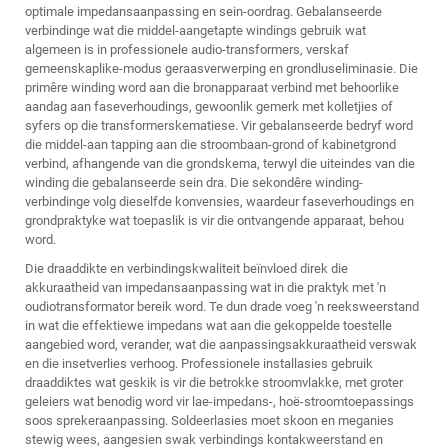
optimale impedansaanpassing en sein-oordrag. Gebalanseerde
verbindinge wat die middel-aangetapte windings gebruik wat
algemeen is in professionele audio-transformers, verskaf
gemeenskaplike-modus geraasverwerping en grondluseliminasie. Die
primêre winding word aan die bronapparaat verbind met behoorlike
aandag aan faseverhoudings, gewoonlik gemerk met kolletjies of
syfers op die transformerskematiese. Vir gebalanseerde bedryf word
die middel-aan tapping aan die stroombaan-grond of kabinetgrond
verbind, afhangende van die grondskema, terwyl die uiteindes van die
winding die gebalanseerde sein dra. Die sekondêre winding-
verbindinge volg dieselfde konvensies, waardeur faseverhoudings en
grondpraktyke wat toepaslik is vir die ontvangende apparaat, behou
word.
Die draaddikte en verbindingskwaliteit beïnvloed direk die
akkuraatheid van impedansaanpassing wat in die praktyk met 'n
oudiotransformator bereik word. Te dun drade voeg 'n reeksweerstand
in wat die effektiewe impedans wat aan die gekoppelde toestelle
aangebied word, verander, wat die aanpassingsakkuraatheid verswak
en die insetverlies verhoog. Professionele installasies gebruik
draaddiktes wat geskik is vir die betrokke stroomvlakke, met groter
geleiers wat benodig word vir lae-impedans-, hoë-stroomtoepassings
soos sprekeraanpassing. Soldeerlasies moet skoon en meganies
stewig wees, aangesien swak verbindings kontakweerstand en