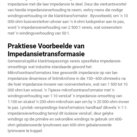
impedansie met die laer impedansie te deel. Deur die vierkantswortel
van hierdie impedansieverhouding te neem, verkry mens die nodige
windingsverhouding vir die
klanktransformator
. Byvoorbeeld, om ’n 10
000-ohm buisversterker-uitvoer aan ’n 4-ohm luidspreker aan te pas,
word ’n impedansieverhouding van 2 500:1 vereis, wat ooreenstem
met ’n windingsverhouding van 50:1.
Praktiese Voorbeelde van
Impedansietransformasie
Gemeenskaplike klanktoepassings vereis spesifieke impedansie-
omsettings wat industrie-standaarde geword het.
Mikrofoontransformators tree gewoonlik impedansie op van lae-
impedansie dinamiese of lintmikrofone in die 150–600-ohmreeks na
die hoër impedansie-invoere van voorversterkers, wat van 1 500 tot 10
000 ohm kan wissel. 'n Tipiese mikrofoontransformator met 'n
windingsverhouding van 1:10 verskaf 'n impedansie-omsetting van
1:100 en skakel 'n 200-ohm-mikrofoon aan om by 'n 20 000-ohm-invoer
te pas. Lynvlak-verspreidings-transformators handhaaf dikwels 'n 1:1-
impedansieverhouding terwyl dit isolasie verskaf, deur gelyke
windings op die primêre en sekondêre windings te gebruik om 600-
ohm gebalanseerde lynuitvoere aan 600-ohm gebalanseerde
lyninvoere te koppel.