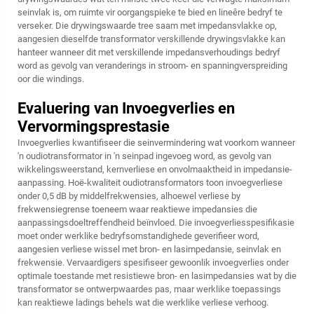
seinvlak is, om ruimte vir oorgangspieke te bied en lineêre bedryf te
verseker. Die drywingswaarde tree saam met impedansvlakke op,
aangesien dieselfde transformator verskillende drywingsvlakke kan
hanteer wanneer dit met verskillende impedansverhoudings bedryf
word as gevolg van veranderings in stroom- en spanningverspreiding
oor die windings.
Evaluering van Invoegverlies en
Vervormingsprestasie
Invoegverlies kwantifiseer die seinvermindering wat voorkom wanneer
'n oudiotransformator in 'n seinpad ingevoeg word, as gevolg van
wikkelingsweerstand, kernverliese en onvolmaaktheid in impedansie-
aanpassing. Hoë-kwaliteit oudiotransformators toon invoegverliese
onder 0,5 dB by middelfrekwensies, alhoewel verliese by
frekwensiegrense toeneem waar reaktiewe impedansies die
aanpassingsdoeltreffendheid beïnvloed. Die invoegverliesspesifikasie
moet onder werklike bedryfsomstandighede geverifieer word,
aangesien verliese wissel met bron- en lasimpedansie, seinvlak en
frekwensie. Vervaardigers spesifiseer gewoonlik invoegverlies onder
optimale toestande met resistiewe bron- en lasimpedansies wat by die
transformator se ontwerpwaardes pas, maar werklike toepassings
kan reaktiewe ladings behels wat die werklike verliese verhoog.