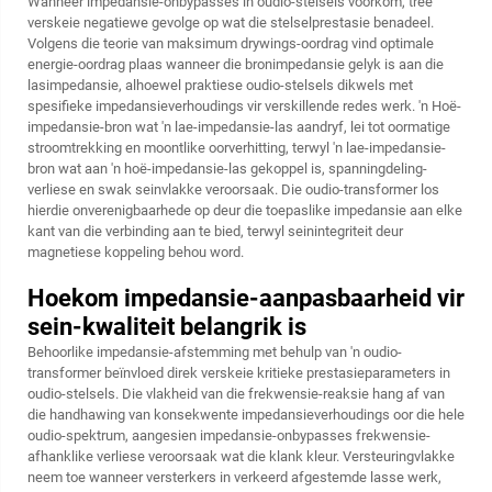
Wanneer impedansie-onbypasses in oudio-stelsels voorkom, tree
verskeie negatiewe gevolge op wat die stelselprestasie benadeel.
Volgens die teorie van maksimum drywings-oordrag vind optimale
energie-oordrag plaas wanneer die bronimpedansie gelyk is aan die
lasimpedansie, alhoewel praktiese oudio-stelsels dikwels met
spesifieke impedansieverhoudings vir verskillende redes werk. 'n Hoë-
impedansie-bron wat 'n lae-impedansie-las aandryf, lei tot oormatige
stroomtrekking en moontlike oorverhitting, terwyl 'n lae-impedansie-
bron wat aan 'n hoë-impedansie-las gekoppel is, spanningdeling-
verliese en swak seinvlakke veroorsaak. Die oudio-transformer los
hierdie onverenigbaarhede op deur die toepaslike impedansie aan elke
kant van die verbinding aan te bied, terwyl seinintegriteit deur
magnetiese koppeling behou word.
Hoekom impedansie-aanpasbaarheid vir
sein-kwaliteit belangrik is
Behoorlike impedansie-afstemming met behulp van 'n oudio-
transformer beïnvloed direk verskeie kritieke prestasieparameters in
oudio-stelsels. Die vlakheid van die frekwensie-reaksie hang af van
die handhawing van konsekwente impedansieverhoudings oor die hele
oudio-spektrum, aangesien impedansie-onbypasses frekwensie-
afhanklike verliese veroorsaak wat die klank kleur. Versteuringvlakke
neem toe wanneer versterkers in verkeerd afgestemde lasse werk,