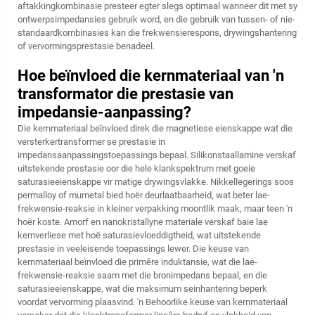
aftakkingkombinasie presteer egter slegs optimaal wanneer dit met sy
ontwerpsimpedansies gebruik word, en die gebruik van tussen- of nie-
standaardkombinasies kan die frekwensierespons, drywingshantering
of vervormingsprestasie benadeel.
Hoe beïnvloed die kernmateriaal van 'n
transformator die prestasie van
impedansie-aanpassing?
Die kernmateriaal beïnvloed direk die magnetiese eienskappe wat die
versterkertransformer se prestasie in
impedansaanpassingstoepassings bepaal. Silikonstaallamine verskaf
uitstekende prestasie oor die hele klankspektrum met goeie
saturasieeienskappe vir matige drywingsvlakke. Nikkellegerings soos
permalloy of mumetal bied hoër deurlaatbaarheid, wat beter lae-
frekwensie-reaksie in kleiner verpakking moontlik maak, maar teen 'n
hoër koste. Amorf en nanokristallyne materiale verskaf baie lae
kernverliese met hoë saturasievloeddigtheid, wat uitstekende
prestasie in veeleisende toepassings lewer. Die keuse van
kernmateriaal beïnvloed die primêre induktansie, wat die lae-
frekwensie-reaksie saam met die bronimpedans bepaal, en die
saturasieeienskappe, wat die maksimum seinhantering beperk
voordat vervorming plaasvind. 'n Behoorlike keuse van kernmateriaal