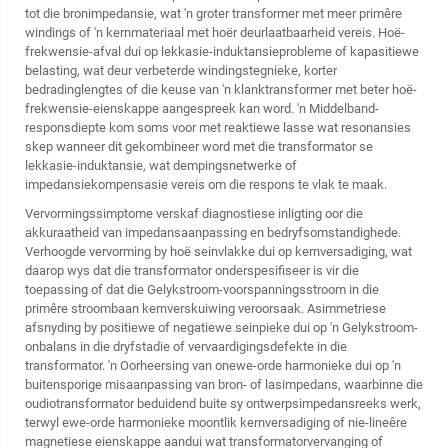
tot die bronimpedansie, wat 'n groter transformer met meer primêre
windings of 'n kernmateriaal met hoër deurlaatbaarheid vereis. Hoë-
frekwensie-afval dui op lekkasie-induktansieprobleme of kapasitiewe
belasting, wat deur verbeterde windingstegnieke, korter
bedradinglengtes of die keuse van 'n klanktransformer met beter hoë-
frekwensie-eienskappe aangespreek kan word. 'n Middelband-
responsdiepte kom soms voor met reaktiewe lasse wat resonansies
skep wanneer dit gekombineer word met die transformator se
lekkasie-induktansie, wat dempingsnetwerke of
impedansiekompensasie vereis om die respons te vlak te maak.
Vervormingssimptome verskaf diagnostiese inligting oor die
akkuraatheid van impedansaanpassing en bedryfsomstandighede.
Verhoogde vervorming by hoë seinvlakke dui op kernversadiging, wat
daarop wys dat die transformator onderspesifiseer is vir die
toepassing of dat die Gelykstroom-voorspanningsstroom in die
primêre stroombaan kernverskuiwing veroorsaak. Asimmetriese
afsnyding by positiewe of negatiewe seinpieke dui op 'n Gelykstroom-
onbalans in die dryfstadie of vervaardigingsdefekte in die
transformator. 'n Oorheersing van onewe-orde harmonieke dui op 'n
buitensporige misaanpassing van bron- of lasimpedans, waarbinne die
oudiotransformator beduidend buite sy ontwerpsimpedansreeks werk,
terwyl ewe-orde harmonieke moontlik kernversadiging of nie-lineêre
magnetiese eienskappe aandui wat transformatorvervanging of