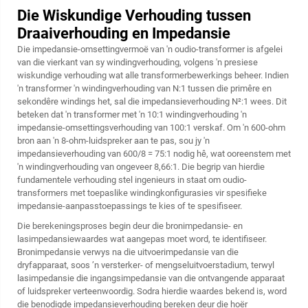
Die Wiskundige Verhouding tussen
Draaiverhouding en Impedansie
Die impedansie-omsettingvermoë van 'n oudio-transformer is afgelei
van die vierkant van sy windingverhouding, volgens 'n presiese
wiskundige verhouding wat alle transformerbewerkings beheer. Indien
'n transformer 'n windingverhouding van N:1 tussen die primêre en
sekondêre windings het, sal die impedansieverhouding N²:1 wees. Dit
beteken dat 'n transformer met 'n 10:1 windingverhouding 'n
impedansie-omsettingsverhouding van 100:1 verskaf. Om 'n 600-ohm
bron aan 'n 8-ohm-luidspreker aan te pas, sou jy 'n
impedansieverhouding van 600/8 = 75:1 nodig hê, wat ooreenstem met
'n windingverhouding van ongeveer 8,66:1. Die begrip van hierdie
fundamentele verhouding stel ingenieurs in staat om oudio-
transformers met toepaslike windingkonfigurasies vir spesifieke
impedansie-aanpasstoepassings te kies of te spesifiseer.
Die berekeningsproses begin deur die bronimpedansie- en
lasimpedansiewaardes wat aangepas moet word, te identifiseer.
Bronimpedansie verwys na die uitvoerimpedansie van die
dryfapparaat, soos ’n versterker- of mengseluitvoerstadium, terwyl
lasimpedansie die ingangsimpedansie van die ontvangende apparaat
of luidspreker verteenwoordig. Sodra hierdie waardes bekend is, word
die benodigde impedansieverhouding bereken deur die hoër