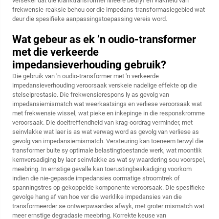
verseker dat die klanktransformer lineêre bedryf en vlakheid van
frekwensie-reaksie behou oor die impedans-transformasiegebied wat
deur die spesifieke aanpassingstoepassing vereis word.
Wat gebeur as ek ’n oudio-transformer
met die verkeerde
impedansieverhouding gebruik?
Die gebruik van 'n oudio-transformer met 'n verkeerde
impedansieverhouding veroorsaak verskeie nadelige effekte op die
stelselprestasie. Die frekwensierespons ly as gevolg van
impedansiemismatch wat weerkaatsings en verliese veroorsaak wat
met frekwensie wissel, wat pieke en inkepinge in die responskromme
veroorsaak. Die doeltreffendheid van krag-oordrag verminder, met
seinvlakke wat laer is as wat verwag word as gevolg van verliese as
gevolg van impedansiemismatch. Versteuring kan toeneem terwyl die
transformer buite sy optimale belastingtoestande werk, wat moontlik
kernversadiging by laer seinvlakke as wat sy waardering sou voorspel,
meebring. In ernstige gevalle kan toerustingbeskadiging voorkom
indien die nie-gepasde impedansies oormatige stroomtrek of
spanningstres op gekoppelde komponente veroorsaak. Die spesifieke
gevolge hang af van hoe ver die werklike impedansies van die
transformeerder se ontwerpwaardes afwyk, met groter mismatch wat
meer ernstige degradasie meebring. Korrekte keuse van