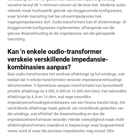
verseker terwyl dit 'n minimum stroom uit die bron trek. Moderne oudio-
stelsels maak hoofsaaklik gebruik van bruggevormde konfigurasies,
waar lynvlak-toerusting met lae uitvoerimpedansies hoë
ingangsimpedansies dryf. Oudio-transformers kan óf afstemmings- óf
bruggevormde konfigurasies implementeer, afhangende van die
gekose draaiverhouding en die impedansies van die gekoppelde
toerusting.
Kan 'n enkele oudio-transformer
verskeie verskillende impedansie-
kombinasies aanpas?
Baie oudio-transformers het verskeie aftakkinge op hul windings, wat
toelaat dat 'n enkele transformator verskeie impedansieverhoudings
akkommodeer. 'n Spreekbuis-aanpas-transformator kan byvoorbeeld
primêre aftakkinge by 4 000, 8 000 en 16 000 ohm bied, met sekondêre
aftakkinge by 4, 8 en 16 ohm, wat nege moontlike
impedansieverhoudingskombinasies van een fisiese toestel skep. Die
verskillende aftakkinge maak gebruik van verskillende gedeeltes van
die windings, wat effektief die draaiverhouding en dus die
impedansietransformasie verander. Hierdie veelsydigheid maak multi-
aftakkingtransformers waardevol in toepassings waar buigsaamheid
vereis word of waar die presiese impedansies mag wissel. Elke