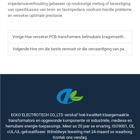
impedansieverhouding gebaseer op noukeurige meting of bevestiging
van spesifikasies van bron- en lasimpedans voorkom hierdie probleme
en verseker optimale prestasie.
Vorige:
Hoe verseker PCB-transformers betroubare kragomsetting op stroombane?
Volgende:
Hoe om die beste vennoot vir die vervaardiging van pasgemaakte transformators te kies?
ECKO ELECTROTECH CO.,LTD verskaf hoë-kwaliteit klaargemaakte
transformators en opgewonde komponente vir industriële, mediese en
hernubare energie-toepassings. Meer as 20 jaar se ervaring, ISO9001, CE,
cUL/UL-gekwalifiseer. Wêreldwye lewering met 24-maand se waarborg.
Kontak ons vandag.