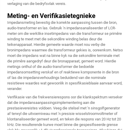
verlaging van die bedryfsvlak vereis.
Meting- en Verifikasietegnieke
Impedansmeting bevestig die korrekte aanpassing tussen die bron,
audio-transformer en las. Gebruik 'n impedansanaliseerder of LCR-
meter om die werklike insetimpedans van die transformeur se primêre
winding te meet met die sekondêre winding belas deur die
teikenapparaat. Hierdie gemeete waarde moet nou verby die
bronimpedans waarmee die transformeur gekies is, ooreenkom. Netso
moet die impedans wat na binne kyk na die sekondêre terminale met
die primêre aangedryf deur die bronapparaat, gemeet word. Hierdie
metings onthul of die audio-transformer die bedoelde
impedansomsetting verskaf en of reaktiewe komponente in die bron
of las die impedansverhoudings beduidend van die nominale
resistiewe waardes wat gewoonlik in spesifikasieblaaie aanvaar word,
verander.
Verifikasie van die frekwensierespons oor die klankspektrum verseker
dat die impedansaanpassingsimplementering aan die
prestasievereistes voldoen. Veeg die stelsel met 'n sinsgolfgenerator
af terwyl die uitvoerniveau met 'n presisie wisselstroomvoltmeter of
klontanaliseerder gemeet word, en teken die respons van 20 Hz tot 20
kHz. Die resulterende kurwe moet binne die gespesifiseerde grense