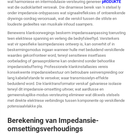
wat harmoniese en intermodulasie-versteuring genereer
pRODUKTE
wat die oudioklariteit verswak. Die dinamiese bereik van 'n stelsel ly
onder impedansie-onbypasses wat signaalrefleksies of ontoereikende
drywings-oordrag veroorsaak, wat die verskil tussen die stilste en
loudeste gedeeltes van musikale inhoud saampers.
Benewens klankoorwegings beskerm impedansaanpassing toerusting
teen elektriese spanning en verleng die bedryfsleeftyd. Versterkers
wat vir spesifieke lasimpedansies ontwerp is, kan oorverhit of in
beskermingsmodus ingaan wanneer hulle met beduidend verskillende
waardes gekonfronteer word, terwyl sensitiewe insetfases
oorbelading of geraasprobleme kan ondervind sonder behoorlike
impedansiebuffering. Professionele klankinstallasies vereis
konsekwente impedansiebestuur om betroubare seinverspreiding oor
lang kabelafstande te verseker, waar transmissielyn-effekte
beduidend word. Die klanktransformator verskaf galvaniese isolasie
terwyl dit impedansie-omsetting uitvoer, wat aardlusse en
gemeenskaplike-modus-versteuring elimineer wat dikwels stelsels
met direkte elektriese verbindings tussen komponente op verskillende
potensiaalvlakke pla.
Berekening van Impedansie-
omsettingsverhoudings