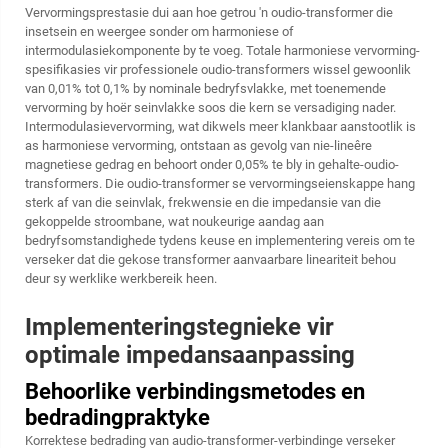
Vervormingsprestasie dui aan hoe getrou 'n oudio-transformer die
insetsein en weergee sonder om harmoniese of
intermodulasiekomponente by te voeg. Totale harmoniese vervorming-
spesifikasies vir professionele oudio-transformers wissel gewoonlik
van 0,01% tot 0,1% by nominale bedryfsvlakke, met toenemende
vervorming by hoër seinvlakke soos die kern se versadiging nader.
Intermodulasievervorming, wat dikwels meer klankbaar aanstootlik is
as harmoniese vervorming, ontstaan as gevolg van nie-lineêre
magnetiese gedrag en behoort onder 0,05% te bly in gehalte-oudio-
transformers. Die oudio-transformer se vervormingseienskappe hang
sterk af van die seinvlak, frekwensie en die impedansie van die
gekoppelde stroombane, wat noukeurige aandag aan
bedryfsomstandighede tydens keuse en implementering vereis om te
verseker dat die gekose transformer aanvaarbare lineariteit behou
deur sy werklike werkbereik heen.
Implementeringstegnieke vir
optimale impedansaanpassing
Behoorlike verbindingsmetodes en
bedradingpraktyke
Korrektese bedrading van audio-transformer-verbindinge verseker