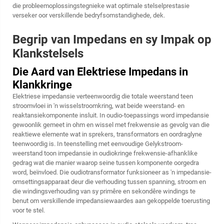
die probleemoplossingstegnieke wat optimale stelselprestasie
verseker oor verskillende bedryfsomstandighede, dek.
Begrip van Impedans en sy Impak op
Klankstelsels
Die Aard van Elektriese Impedans in
Klankkringe
Elektriese impedansie verteenwoordig die totale weerstand teen
stroomvloei in 'n wisselstroomkring, wat beide weerstand- en
reaktansiekomponente insluit. In oudio-toepassings word impedansie
gewoonlik gemeet in ohm en wissel met frekwensie as gevolg van die
reaktiewe elemente wat in sprekers, transformators en oordraglyne
teenwoordig is. In teenstelling met eenvoudige Gelykstroom-
weerstand toon impedansie in oudiokringe frekwensie-afhanklike
gedrag wat die manier waarop seine tussen komponente oorgedra
word, beïnvloed. Die oudiotransformator funksioneer as 'n impedansie-
omsettingsapparaat deur die verhouding tussen spanning, stroom en
die windingsverhouding van sy primêre en sekondêre windings te
benut om verskillende impedansiewaardes aan gekoppelde toerusting
voor te stel.