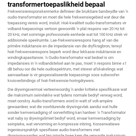
transformertoepaslikheid bepaal
Frekwensieresponskenmerke definieer die bruikbare bandwydte van 'n
oudio-transformator en moet die hele frekwensiegebied wat deur die
toepassing vereis word, insluit. Hoë-kwaliteit oudio-transformators vir
volband-toepassings vertoon gewoonlik 'n plat respons van 20 Hz tot
20 kHz, met sommige professionele eenhede wat tot 100 kHz strek vir
addisionele speelruimte. Lae-frekwensierespons hang af van die
primêre induktansie en die impedansie van die dryfkragbron, terwyl
hoë-frekwensierespons beperk word deur lekkasie-induktansie en
windingkapasitansie. 'n Oudio-transformator wat bedoel is om
impedansies in 'n volbandstelsel aan te pas, moet 'n respons binne ±1
dB behou oor die hele oudiospektrum, met stewer afskakelings wat
aanvaarbaar is vir gespesialiseerde toepassings soos subwoofer-
kruisverbindings of hoë-frekwensie-horingdrywers.
Die drywingsvermoë verteenwoordig 'n ander kritieke spesifikasie wat
die maksimum seinvlakke wat tydens normale bedryf verwag word,
moet oorskry. Audio-transformers word in watt of volt-ampère
gewaardeer, wat die voortdurende drywingsvlak aandui wat hulle
sonder kernversadiging of oorverhitting kan hanteer. 'n Transformator
wat naby sy drywingslimiet bedryf word, ervaar kernversadiging by
seinpieke, wat vervorming en kompressie inbring. Konserwatiewe
ingenieurspraktyk spesifiseer audio-transformers met
drywingswaardes wat ten minste twee keer die verwagte maksimum