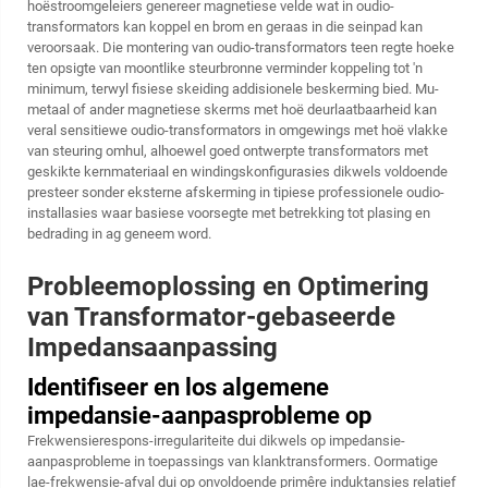
hoëstroomgeleiers genereer magnetiese velde wat in oudio-
transformators kan koppel en brom en geraas in die seinpad kan
veroorsaak. Die montering van oudio-transformators teen regte hoeke
ten opsigte van moontlike steurbronne verminder koppeling tot 'n
minimum, terwyl fisiese skeiding addisionele beskerming bied. Mu-
metaal of ander magnetiese skerms met hoë deurlaatbaarheid kan
veral sensitiewe oudio-transformators in omgewings met hoë vlakke
van steuring omhul, alhoewel goed ontwerpte transformators met
geskikte kernmateriaal en windingskonfigurasies dikwels voldoende
presteer sonder eksterne afskerming in tipiese professionele oudio-
installasies waar basiese voorsegte met betrekking tot plasing en
bedrading in ag geneem word.
Probleemoplossing en Optimering
van Transformator-gebaseerde
Impedansaanpassing
Identifiseer en los algemene
impedansie-aanpasprobleme op
Frekwensierespons-irregulariteite dui dikwels op impedansie-
aanpasprobleme in toepassings van klanktransformers. Oormatige
lae-frekwensie-afval dui op onvoldoende primêre induktansies relatief