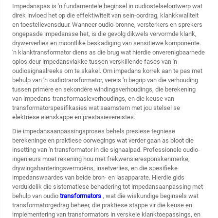
Impedanspas is 'n fundamentele beginsel in oudiostelselontwerp wat
direk invloed het op die effektiwiteit van sein-oordrag, klankkwaliteit
en toestellevensduur. Wanneer oudio-bronne, versterkers en sprekers
ongepasde impedansse het, is die gevolg dikwels vervormde klank,
drywerverlies en moontlike beskadiging van sensitiewe komponente.
'n
klanktransformator
diens as die brug wat hierdie onverenigbaarhede
oplos deur impedansvlakke tussen verskillende fases van 'n
oudiosignaalreeks om te skakel. Om impedans korrek aan te pas met
behulp van 'n oudiotransformator, vereis 'n begrip van die verhouding
tussen primêre en sekondêre windingsverhoudings, die berekening
van impedans-transformasieverhoudings, en die keuse van
transformatorspesifikasies wat saamstem met jou stelsel se
elektriese eienskappe en prestasievereistes.
Die impedansaanpassingsproses behels presiese tegniese
berekeninge en praktiese oorwegings wat verder gaan as bloot die
insetting van 'n transformator in die signaalpad. Professionele oudio-
ingenieurs moet rekening hou met frekwensieresponskenmerke,
drywingshanteringsvermoëns, insetverlies, en die spesifieke
impedanswaardes van beide bron- en lasapparate. Hierdie gids
verduidelik die sistematiese benadering tot impedansaanpassing met
behulp van oudio
transformators
, wat die wiskundige beginsels wat
transformatorgedrag beheer, die praktiese stappe vir die keuse en
implementering van transformators in verskeie klanktoepassings, en