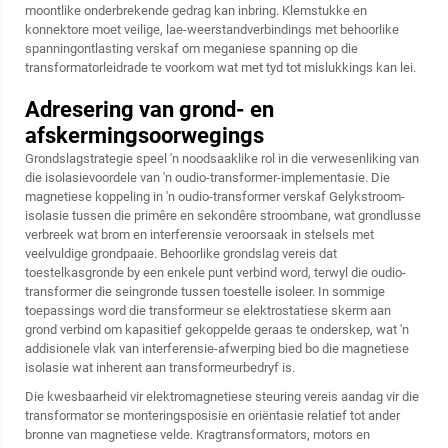
moontlike onderbrekende gedrag kan inbring. Klemstukke en
konnektore moet veilige, lae-weerstandverbindings met behoorlike
spanningontlasting verskaf om meganiese spanning op die
transformatorleidrade te voorkom wat met tyd tot mislukkings kan lei.
Adresering van grond- en
afskermingsoorwegings
Grondslagstrategie speel 'n noodsaaklike rol in die verwesenliking van
die isolasievoordele van 'n oudio-transformer-implementasie. Die
magnetiese koppeling in 'n oudio-transformer verskaf Gelykstroom-
isolasie tussen die primêre en sekondêre stroombane, wat grondlusse
verbreek wat brom en interferensie veroorsaak in stelsels met
veelvuldige grondpaaie. Behoorlike grondslag vereis dat
toestelkasgronde by een enkele punt verbind word, terwyl die oudio-
transformer die seingronde tussen toestelle isoleer. In sommige
toepassings word die transformeur se elektrostatiese skerm aan
grond verbind om kapasitief gekoppelde geraas te onderskep, wat 'n
addisionele vlak van interferensie-afwerping bied bo die magnetiese
isolasie wat inherent aan transformeurbedryf is.
Die kwesbaarheid vir elektromagnetiese steuring vereis aandag vir die
transformator se monteringsposisie en oriëntasie relatief tot ander
bronne van magnetiese velde. Kragtransformators, motors en