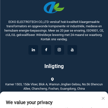
ECKO ELECTROTECH CO.,LTD verskaf hoë-kwaliteit klaargemaakte
transformators en opgewonde komponente vir industriële, mediese en
hernubare energie-toepassings. Meer as 20 jaar se ervaring, ISO9001, CE,
cUL/UL-gekwalifiseer. Wêreldwye lewering met 24-maand se waarborg.
Kontak ons vandag.
Inligting
Kamer 1503, 15de Vloer, Blok A, Wanrun Jinglian Gebou, No.56 Shencun
Allee, Chancheng, Foshan, Guangdong, China
We value your privacy
+86-757-83789311