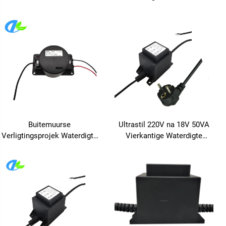
transformator vir
Swembad LED
Halogeenlamp, Swembadlig,
Verligtingstransformators
Veilige Gesekere Waterdigte
Transformator
Buitemuurse
Ultrastil 220V na 18V 50VA
Verligtingsprojek Waterdigte
Vierkantige Waterdigte
Kragomskakelaar 220V na
Toegangsbeheerstelsel
24V 200W Wye Temperatuur
Transformator vir
Anti-Korrosie Stabilie
Sekerheidstoestel Krag 50Hz
Frekwensie 50Hz
60Hz Frekwensie