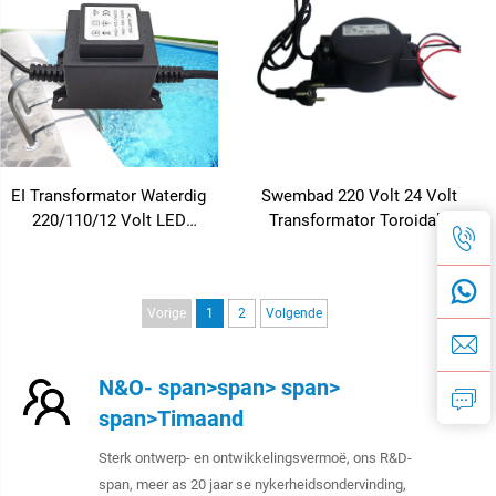
EI Transformator Waterdig
Swembad 220 Volt 24 Volt
220/110/12 Volt LED
Transformator Toroidale
Swembadlig
Aluminium Waterdigte
30W/60W/80W/105W/200W/300W/500W/12V/24V/36V
Transformator
Kragtransformator
Buitentransformator
Vorige
1
2
Volgende
N&O- span>span> span>
span>Timaand
Sterk ontwerp- en ontwikkelingsvermoë, ons R&D-
span, meer as 20 jaar se nykerheidsondervinding,