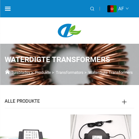
AF
WATERDIGTE TRANSFORMERS
Tuisbladsy
>
Produkte
>
Transformators
>
Waterdigte Transformers
ALLE PRODUKTE