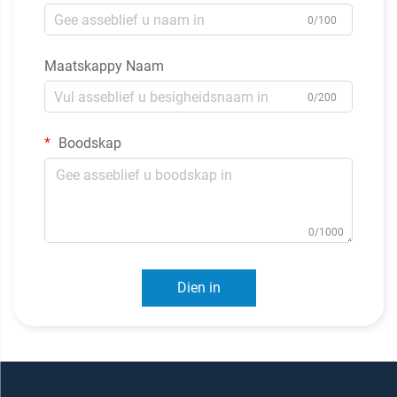
0/100
Maatskappy Naam
0/200
Boodskap
0/1000
Dien in