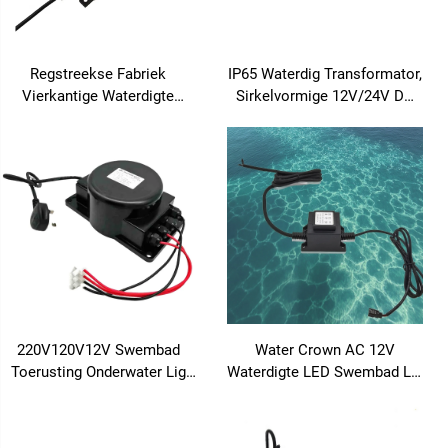
Regstreekse Fabriek
IP65 Waterdig Transformator,
Vierkantige Waterdigte
Sirkelvormige 12V/24V DC
Omskakelaar 50/60 Hz IP68
Kragvoorraad Buitede LED
Beskerming Multi Krag Opsie
Waterdigte Kragvoorraad
12V/24V Uitgang Vanaf
100W-500W
220V/380V Ingang
220V120V12V Swembad
Water Crown AC 12V
Toerusting Onderwater Lig
Waterdigte LED Swembad Lig
IP67 Waterdigte Grading
Omskakelaar Onderwater
Waterdigte Omskakelaar
Veilige Kragomskakelaar
Ingekapselde Omskakelaar