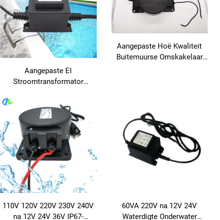
Aangepaste Hoë Kwaliteit
Buitemuurse Omskakelaar
12V na 220V Reënbestand
Aangepaste EI
240V Ingang & 380V 24V 36V
Stroomtransformator
Uitgang 50Hz Frekwensie
Waterdig Swembadlig
Transformator 110V Ingang
380V/24V Uitgang
110V 120V 220V 230V 240V
60VA 220V na 12V 24V
na 12V 24V 36V IP67-
Waterdigte Onderwater