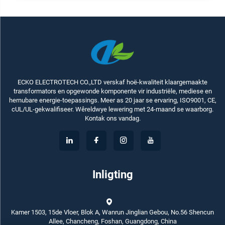
ECKO ELECTROTECH CO.,LTD verskaf hoë-kwaliteit klaargemaakte
transformators en opgewonde komponente vir industriële, mediese en
hernubare energie-toepassings. Meer as 20 jaar se ervaring, ISO9001, CE,
cUL/UL-gekwalifiseer. Wêreldwye lewering met 24-maand se waarborg.
Kontak ons vandag.
Inligting
Kamer 1503, 15de Vloer, Blok A, Wanrun Jinglian Gebou, No.56 Shencun
Allee, Chancheng, Foshan, Guangdong, China