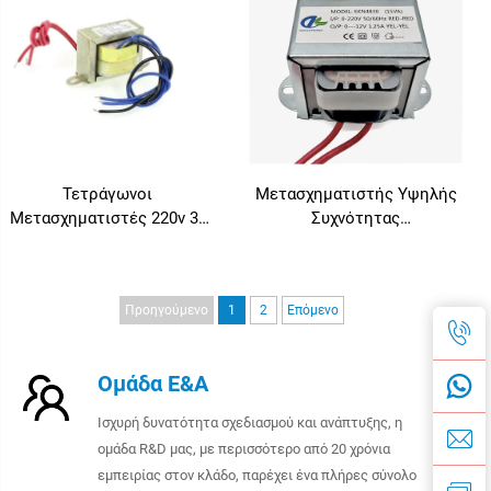
Λειτουργία 220 VAC/24VAC
Τετράγωνοι
Μετασχηματιστής Υψηλής
Μετασχηματιστές 220v 3v
Συχνότητας
AC 18-0-18v 12v 50hz,
Μετασχηματιστής Τύπου Ei
Μετασχηματιστής Πυρήνα
9v Μονοφασικός
EI
Μετασχηματιστής Ισχύος
Προηγούμενο
1
2
Επόμενο
Ομάδα Ε&Α
Ισχυρή δυνατότητα σχεδιασμού και ανάπτυξης, η
ομάδα R&D μας, με περισσότερο από 20 χρόνια
εμπειρίας στον κλάδο, παρέχει ένα πλήρες σύνολο