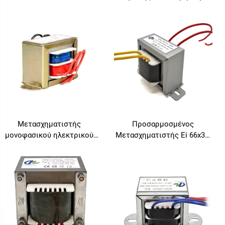
24V, Μετασχηματιστής 110V
5000w
σε 220V, Μετασχηματιστής
υποβιβασμού τάσης
Μετασχηματιστής
Προσαρμοσμένος
μονοφασικού ηλεκτρικού
Μετασχηματιστής Ei 66x36,
ρεύματος από AC 110V
Υψηλής Ποιότητας, Υψηλής
120V 220V σε Ac 6V 9V 12V
Συχνότητας,
15V 18V 24V
Μετασχηματιστής Ισχύος EI,
Προμηθευτής