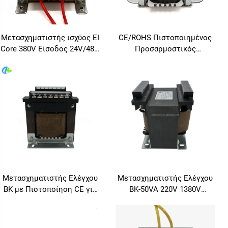
Μετασχηματιστής ισχύος EI
CE/ROHS Πιστοποιημένος
Core 380V Είσοδος 24V/48V
Προσαρμοστικός
±2% Ρύθμιση για
Μετασχηματιστής Ισχύος EI
βιομηχανικό αυτοματισμό
220V 110V/12V/24V
Συχνότητα 50Hz Έξοδος 36V
Χαμηλές Απώλειες,
Χαμηλός Θόρυβος για
Βιομηχανικές/Οικιακές
Συσκευές 110V
Μετασχηματιστής Ελέγχου
Μετασχηματιστής Ελέγχου
BK με Πιστοποίηση CE για
BK-50VA 220V 1380V
220V - 380V σε 6V, 12V, 24V,
Είσοδος 12V 24V 110V 220V
36V, 110V, 127V
Έξοδος 50Hz/60Hz Από
Χαλκό Τύπου BK για