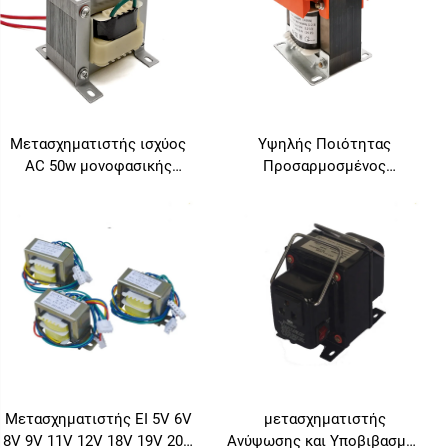
Μετασχηματιστής ισχύος
Υψηλής Ποιότητας
AC 50w μονοφασικής
Προσαρμοσμένος
εξόδου ήχου Ei6636 50w
Μετασχηματιστής Ισχύος
BK 1000W για Ενισχυτές
Ήχου, 36v-48v-110v-220v-
480v, Συχνότητα 60Hz
Μετασχηματιστής EI 5V 6V
μετασχηματιστής
8V 9V 11V 12V 18V 19V 20V
Ανύψωσης και Υποβιβασμού