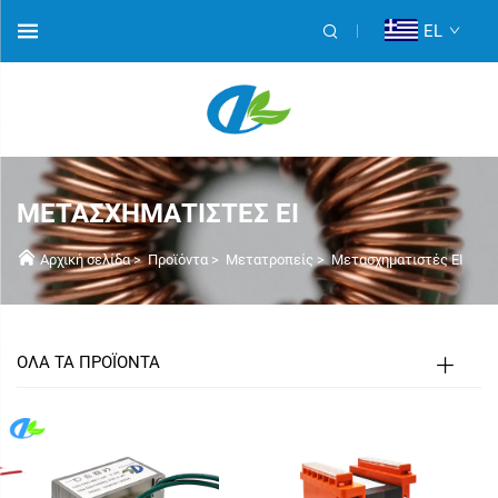
EL
ΜΕΤΑΣΧΗΜΑΤΙΣΤΈΣ EI
Αρχική σελίδα
>
Προϊόντα
>
Μετατροπείς
>
Μετασχηματιστές EI
ΟΛΑ ΤΑ ΠΡΟΪΟΝΤΑ