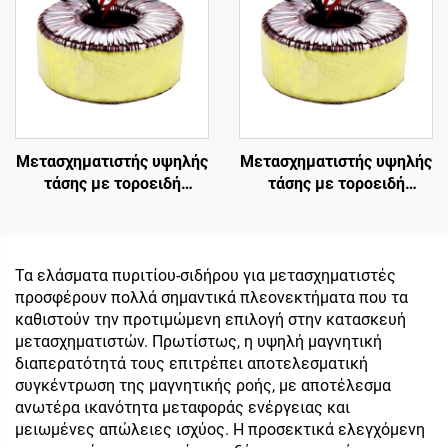
σύρμα 110v σε 220v
Μετασχηματιστής υψηλής
Μετασχηματιστής υψηλής
τάσης με τοροειδή
τάσης με τοροειδή
μετασχηματιστή
μετασχηματιστή
απομόνωσης χαμηλής
απομόνωσης χαμηλής
ισχύος 45 0 45,
ισχύος 45 0 45,
μετασχηματιστής 220v
μετασχηματιστής 220v
Τα ελάσματα πυριτίου-σιδήρου για μετασχηματιστές
80v
80v
προσφέρουν πολλά σημαντικά πλεονεκτήματα που τα
καθιστούν την προτιμώμενη επιλογή στην κατασκευή
μετασχηματιστών. Πρωτίστως, η υψηλή μαγνητική
διαπερατότητά τους επιτρέπει αποτελεσματική
συγκέντρωση της μαγνητικής ροής, με αποτέλεσμα
ανωτέρα ικανότητα μεταφοράς ενέργειας και
μειωμένες απώλειες ισχύος. Η προσεκτικά ελεγχόμενη