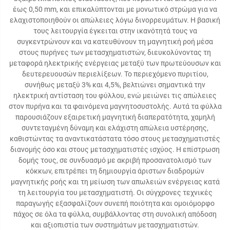
έως 0,50 mm, και επικαλύπτονται με μονωτικό στρώμα για να
ελαχιστοποιηθούν οι απώλειες λόγω δινορρευμάτων. Η βασική
τους λειτουργία έγκειται στην ικανότητά τους να
συγκεντρώνουν και να κατευθύνουν τη μαγνητική ροή μέσα
στους πυρήνες των μετασχηματιστών, διευκολύνοντας τη
μεταφορά ηλεκτρικής ενέργειας μεταξύ των πρωτεύουσων και
δευτερευουσών περιελίξεων. Το περιεχόμενο πυριτίου,
συνήθως μεταξύ 3% και 4,5%, βελτιώνει σημαντικά την
ηλεκτρική αντίσταση του φύλλου, ενώ μειώνει τις απώλειες
στον πυρήνα και τα φαινόμενα μαγνητοσυστολής. Αυτά τα φύλλα
παρουσιάζουν εξαιρετική μαγνητική διαπερατότητα, χαμηλή
συντεταγμένη δύναμη και ελάχιστη απώλεια υστέρησης,
καθιστώντας τα αναντικατάστατα τόσο στους μετασχηματιστές
διανομής όσο και στους μετασχηματιστές ισχύος. Η επίστρωση
δομής τους, σε συνδυασμό με ακριβή προσανατολισμό των
κόκκων, επιτρέπει τη δημιουργία άριστων διαδρομών
μαγνητικής ροής και τη μείωση των απωλειών ενέργειας κατά
τη λειτουργία του μετασχηματιστή. Οι σύγχρονες τεχνικές
παραγωγής εξασφαλίζουν συνεπή ποιότητα και ομοιόμορφο
πάχος σε όλα τα φύλλα, συμβάλλοντας στη συνολική απόδοση
και αξιοπιστία των συστημάτων μετασχηματιστών.