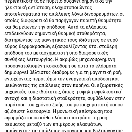
περιεκτικότητα σε πυρίτιο αυξάνει σημαντικά την
ηλεκτρική αντίσταση, ελαχιστοποιώντας
αποτελεσματικά τις απώλειες λόγω δινορρευμάτων, οι
οποίες διαφορετικά θα παρήγαγαν περιττή θερμότητα
και θα μείωναν την απόδοση. Αυτά τα ελάσματα
επιδεικνύουν σημαντική θερμική σταθερότητα,
διατηρώντας τις μαγνητικές τους ιδιότητες σε ευρύ
εύρος θερμοκρασιών, εξασφαλίζοντας έτσι σταθερή
απόδοση του μετασχηματιστή υπό διαφορετικές
συνθήκες λειτουργίας. Η ακριβώς μηχανουργημένη
προσανατολισμένη κοκκοδομή σε αυτά τα ελάσματα
δημιουργεί βέλτιστες διαδρομές για τη μαγνητική ροή,
ενισχύοντας περαιτέρω την ενεργειακή απόδοση και
μειώνοντας τις απώλειες στον πυρήνα. Οι εξαιρετικές
μηχανικές τους ιδιότητες, όπως η υψηλή εφελκυστική
αντοχή και η διαστατική σταθερότητα, συμβάλλουν στην
παράταση του χρόνου ζωής του μετασχηματιστή και σε
αξιόπιστη λειτουργία. Η μονωτική επίστρωση που
εφαρμόζεται σε κάθε ελάσμα αποτρέπει τη ροή
ρεύματος μεταξύ των επιμέρους ελασμάτων,
μειώνοντας τις απώλειες ενέργειας και βελτιώνοντας