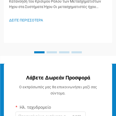
Κατανόηση του Κρίσιμου Ρόλου των Μετασχηματιστών
Ήχου στα Συστήματα Ήχου Οι μετασχηματιστές ήχου
λειτουργούν ως άγνωστοι ήρωες στα συστήματα ήχου,
διαδραματίζοντας σημαντικό ρόλο στη διατήρηση της
ΔΕΙΤΕ ΠΕΡΙΣΣΟΤΕΡΑ
ακεραιότητας του σήματος και στη διασφάλιση της
βέλτιστης απόδοσης του ήχου. Αυτά τα ειδικευμένα
εξαρτήματα...
Λάβετε Δωρεάν Προσφορά
Ο εκπρόσωπός μας θα επικοινωνήσει μαζί σας
σύντομα.
Ηλ. ταχυδρομείο