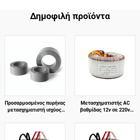
Δημοφιλή προϊόντα
Προσαρμοσμένος πυρήνας
Μετασχηματιστής AC
μετασχηματιστή ισχύος,
βαθμίδας 12v σε 220v
είσοδος 240V/έξοδος 24V
Μετασχηματιστής
& 36V για ενισχυτή ήχου
τοροειδούς από 100w σε
με συχνότητα 50Hz
5000w Μετασχηματιστής
τοροειδούς από χάλκινο