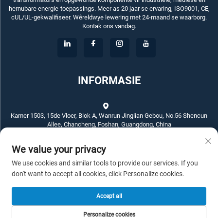
hernubare energie-toepassings. Meer as 20 jaar se ervaring, ISO9001, CE,
cUL/UL-gekwalifiseer. Wêreldwye lewering met 24-maand se waarborg.
Kontak ons vandag.
INFORMASIE
Kamer 1503, 15de Vloer, Blok A, Wanrun Jinglian Gebou, No.56 Shencun
Allee, Chancheng, Foshan, Guangdong, China
We value your privacy
+86-757-83789311
We use cookies and similar tools to provide our services. If you
[email protected]
don't want to accept all cookies, click Personalize cookies.
Accept all
Kopiereg © 2025 ECKO ELECTROTECH CO.,LTD. Alle regte voorbehou. -
Personalize cookies
Privaatheidsbeleid