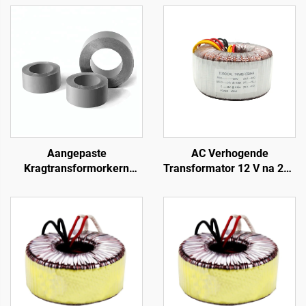
Aangepaste
AC Verhogende
Kragtransformorkern
Transformator 12 V na 220
240V Ingang/24V & 36V
V 100 W tot 5000 W
Uitgang vir Audio-
Toroidale Transformator
versterker met 50Hz
Koperdraad Toroidale
Frekwensie
Transformator 110 V na
220 V