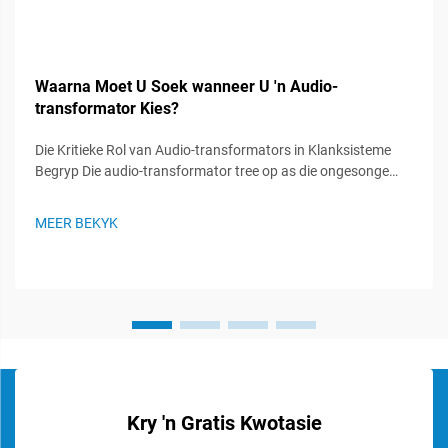
Waarna Moet U Soek wanneer U 'n Audio-
transformator Kies?
Die Kritieke Rol van Audio-transformators in Klanksisteme
Begryp Die audio-transformator tree op as die ongesonge
helde in klanksisteme, wat 'n vitale rol speel om seinintegriteit
te handhaaf en optimale klangoorweging te verseker. Hierdie
MEER BEKYK
gespesialiseerde komponente...
Kry 'n Gratis Kwotasie