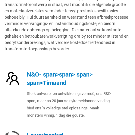
transformatorontwerp in staat, wat moontlik die algehele grootte
en materiaalvereistes verminder terwyl prestasiespesifikasies
behoue bly. Hul duursaamheid en weerstand teen afbreekprosesse
verminder vervangings- en instandhoudingskoste, en bied 'n
uitstekende opbrengs op belegging. Die materiaal se konstante
gehalte en betroubare werkverrigting dra by tot minder stilstand en
bedryfsonderbrekings, wat verdere kostedoeltreffendheid in
transformtortoepassings bevorder.
N&O- span>span> span>
span>Timaand
Sterk ontwerp- en ontwikkelingsvermoë, ons R&D-
span, meer as 20 jaar se nykerheidsondervinding,
bied ons 'n volledige stel oplossings. Maak
monsters vinnig, 1 dag die gouste.