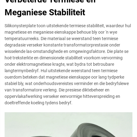
Meganiese Stabiliteit
Silikonysterplate toon uitstekende termiese stabiliteit, waardeur hul
magnetiese en meganiese eienskappe behoue bly oor 'n wye
temperatuurreeks. Die materiaal se weerstand teen termiese
degradasie verseker konstante transformatorprestasie onder
wisselende las-omstandighede en omgewingsfaktore. Die plate se
hoë treksterkte en dimensionele stabiliteit voorkom vervorming
onder elektromagnetiese kragte, wat bydra tot betroubare
langtermynbedryf. Hul uitstekende weerstand teen termiese
ouerdom beteken dat magnetiese eienskappe oor lang tydperke
stabiel bly, wat onderhoudsvereistes verminder en die bedryfslewe
van transformatore verleng. Die presiese diktebeheer en
oppervlakafwerking verseker eenvormige hitteverspreiding en
doeltreffende koeling tydens bedryf.