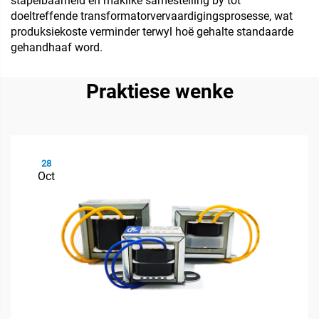
stapelbaarheid en maklike samestelling by tot
doeltreffende transformatorvervaardigingsprosesse, wat
produksiekoste verminder terwyl hoë gehalte standaarde
gehandhaaf word.
Praktiese wenke
28
Oct