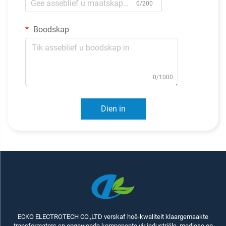
0/200
Boodskap
0/1000
Dien in
ECKO ELECTROTECH CO.,LTD verskaf hoë-kwaliteit klaargemaakte
transformators en opgewonde komponente vir industriële, mediese en