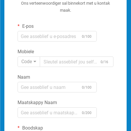
Ons verteenwoordiger sal binnekort met u kontak
maak.
E-pos
0/100
Mobiele
Code
0/16
Naam
0/100
Maatskappy Naam
0/200
Boodskap