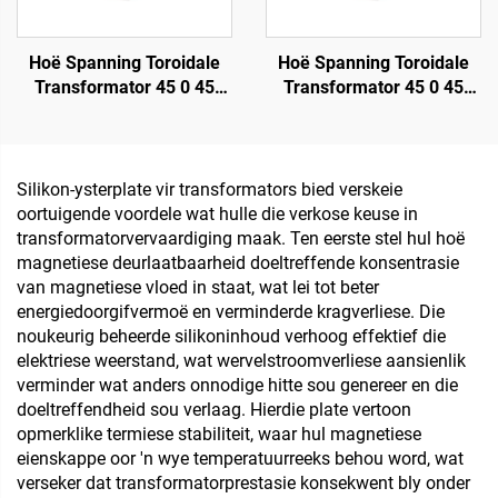
Hoë Spanning Toroidale
Hoë Spanning Toroidale
Transformator 45 0 45
Transformator 45 0 45
Toroidale Lae Krag
Toroidale Lae Krag
Isoleertransformator 220
Isoleertransformator 220
V 80 V Transformator
V 80 V Transformator
Silikon-ysterplate vir transformators bied verskeie
oortuigende voordele wat hulle die verkose keuse in
transformatorvervaardiging maak. Ten eerste stel hul hoë
magnetiese deurlaatbaarheid doeltreffende konsentrasie
van magnetiese vloed in staat, wat lei tot beter
energiedoorgifvermoë en verminderde kragverliese. Die
noukeurig beheerde silikoninhoud verhoog effektief die
elektriese weerstand, wat wervelstroomverliese aansienlik
verminder wat anders onnodige hitte sou genereer en die
doeltreffendheid sou verlaag. Hierdie plate vertoon
opmerklike termiese stabiliteit, waar hul magnetiese
eienskappe oor 'n wye temperatuurreeks behou word, wat
verseker dat transformatorprestasie konsekwent bly onder