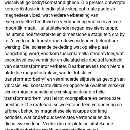
wisselvallige bedryfsomstandighede. Die presies ontwerpte
korreloriëntasie in hierdie plate skep optimale paaie vir
magnetiese vloed, wat verdere verbetering van
energiedoeltreffendheid en vermindering van kernverliese
moontlik maak. Hul uitstekende meganiese eienskappe,
insluitend hoë treksterkte en dimensionele stabiliteit, dra by
tot 'n verlengde transformatorlewensduur en betroubare
werking. Die isolerende bekleding wat op elke plaat
aangebring word, voorkom tussenlamella-stroomvloei, wat
energieverliese verminder en die algehele doeltreffendheid
van die transformator verbeter. Daarbenewens toon hierdie
plate lae magnetostraksie, wat lei tot stiller
transformatorbedryf en verminderde slijtasie as gevolg van
vibrasie. Hul konstante dikte en oppervlakkwaliteit verseker
eenvormige magnetiese eienskappe deur die hele
transformatorkern, wat lei tot voorspelbare en betroubare
prestasie. Die materiaal se weerstand teen veroudering en
afbreek behou sy magnetiese eienskappe oor lang
periodes, wat onderhoudsvereistes verminder en die
dienslewe verleng. Verder dra die plate se uitstekende