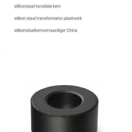
silikonstaal toroïdale kern
silikon staal transformator plaatwerk
silikonstaalkernvervaardiger China