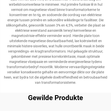
wirbelstroomverliese te minimeer. Hul primêre funksie lê in hul
vermoë om magnetiese vloed binne transformatorkerne te
konsentreer en te rig, en sodoende die oordrag van elektriese
energie tussen primêre en sekondêre wikkelinge te fasiliteer. Die
silikongehalte, gewoonlik tussen 3% en 4,5%, verbeter die plaat se
elektriese weerstand aansienlik terwyl kernverliese en
magnetostrisie-effekte verminder word. Hierdie plate toon
uitstekende magnetiese deurlaatbaarheid, lae koërsiwiteit en
minimale histere-sisverlies, wat hulle onontbeerlik maak in beide
verspreidings- en kragtransformators. Hul gelaagde struktuur,
gekombineer met presiese korreloriëntasie, maak optimale
magnetiese vloeipaaie en verminderde energieverliese tydens
transformatorbedryf moontlik. Moderne vervaardigingstegnieke
verseker konsekwente gehalte en eenvormige dikte oor die plate
heen, wat bydra tot die algehele doeltreffendheid en betroubaarheid
van transformatorsisteme.
Gewilde Produkte