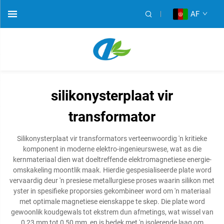
AF
silikonysterplaat vir
transformator
Silikonysterplaat vir transformators verteenwoordig 'n kritieke
komponent in moderne elektro-ingenieurswese, wat as die
kernmateriaal dien wat doeltreffende elektromagnetiese energie-
omskakeling moontlik maak. Hierdie gespesialiseerde plate word
vervaardig deur 'n presiese metallurgiese proses waarin silikon met
yster in spesifieke proporsies gekombineer word om 'n materiaal
met optimale magnetiese eienskappe te skep. Die plate word
gewoonlik koudgewals tot ekstrem dun afmetings, wat wissel van
0,23 mm tot 0,50 mm, en is bedek met 'n isolerende laag om