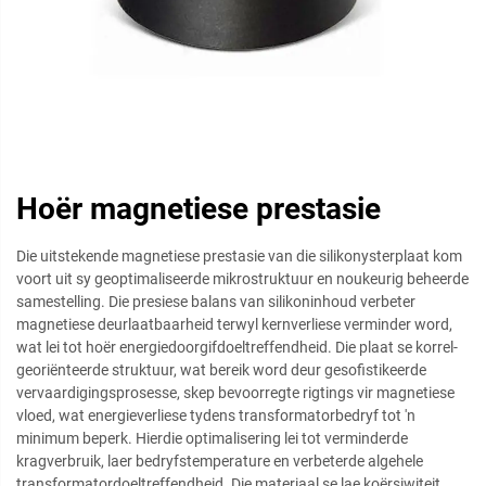
Hoër magnetiese prestasie
Die uitstekende magnetiese prestasie van die silikonysterplaat kom
voort uit sy geoptimaliseerde mikrostruktuur en noukeurig beheerde
samestelling. Die presiese balans van silikoninhoud verbeter
magnetiese deurlaatbaarheid terwyl kernverliese verminder word,
wat lei tot hoër energiedoorgifdoeltreffendheid. Die plaat se korrel-
georiënteerde struktuur, wat bereik word deur gesofistikeerde
vervaardigingsprosesse, skep bevoorregte rigtings vir magnetiese
vloed, wat energieverliese tydens transformatorbedryf tot 'n
minimum beperk. Hierdie optimalisering lei tot verminderde
kragverbruik, laer bedryfstemperature en verbeterde algehele
transformatordoeltreffendheid. Die materiaal se lae koërsiwiteit