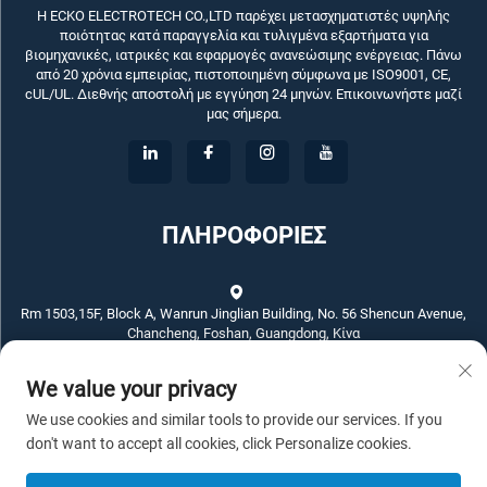
Η ECKO ELECTROTECH CO.,LTD παρέχει μετασχηματιστές υψηλής
ποιότητας κατά παραγγελία και τυλιγμένα εξαρτήματα για
βιομηχανικές, ιατρικές και εφαρμογές ανανεώσιμης ενέργειας. Πάνω
από 20 χρόνια εμπειρίας, πιστοποιημένη σύμφωνα με ISO9001, CE,
cUL/UL. Διεθνής αποστολή με εγγύηση 24 μηνών. Επικοινωνήστε μαζί
μας σήμερα.
ΠΛΗΡΟΦΟΡΙΕΣ
Rm 1503,15F, Block A, Wanrun Jinglian Building, No. 56 Shencun Avenue,
Chancheng, Foshan, Guangdong, Κίνα
We value your privacy
+86-757-83789311
We use cookies and similar tools to provide our services. If you
[email protected]
don't want to accept all cookies, click Personalize cookies.