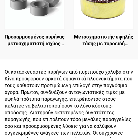
Προσαρμοσμένος πυρήνας
Μετασχηματιστής υψηλής
μετασχηματιστή ισχύος,
τάσης με τοροειδή
είσοδος 240V/έξοδος 24V
μετασχηματιστή
& 36V για ενισχυτή ήχου
απομόνωσης χαμηλής
με συχνότητα 50Hz
ισχύος 45 0 45,
μετασχηματιστής 220v
Οι κατασκευαστές πυρήνων από πυριτιούχο χάλυβα στην
80v
Κίνα προσφέρουν αρκετά σημαντικά πλεονεκτήματα που
τους καθιστούν προτιμώμενη επιλογή στην παγκόσμια
αγορά. Πρώτον, συνδυάζουν ανταγωνιστικές τιμές με
υψηλά πρότυπα παραγωγής, επιτρέποντας στους
πελάτες να βελτιστοποιήσουν το λόγο κόστους-
απόδοσης. Διατηρούν εκτεταμένες δυνατότητες
παραγωγής, που επιτρέπουν τόσο μεγάλες παραγγελίες
όσο και προσαρμοσμένες λύσεις για να καλύψουν
συγκεκριμένες ανάγκες των πελατών. Οι σύγχρονες