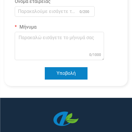
Όνομα εταιρείας
0/200
Μήνυμα
0/1000
Υποβολή