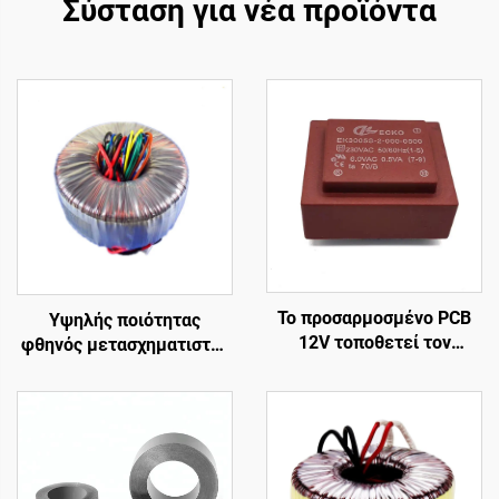
Σύσταση για νέα προϊόντα
Το προσαρμοσμένο PCB
Υψηλής ποιότητας
12V τοποθετεί τον
φθηνός μετασχηματιστής
μετασχηματιστή δύναμης
ισχύος 240v σε 12v 400w
400V με τη συχνότητα
τοροειδής
παραγωγής 50Hz
μετασχηματιστής για
εισαγωγής 380V 24V 36V
ενισχυτή ισχύος
110V 220V 240V