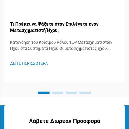
Τι Πρέπει να Ψάξετε όταν Επιλέγετε έναν
Μετασχηματιστή Ήχου;
Κατανόηση του Κρίσιμου Ρόλου των Μετασχηματιστών
Ήχου στα Συστήματα Ήχου Οι μετασχηματιστές ήχου
λειτουργούν ως άγνωστοι ήρωες στα συστήματα ήχου,
διαδραματίζοντας σημαντικό ρόλο στη διατήρηση της
ΔΕΙΤΕ ΠΕΡΙΣΣΟΤΕΡΑ
ακεραιότητας του σήματος και στη διασφάλιση της
βέλτιστης απόδοσης του ήχου. Αυτά τα ειδικευμένα
εξαρτήματα...
Λάβετε Δωρεάν Προσφορά