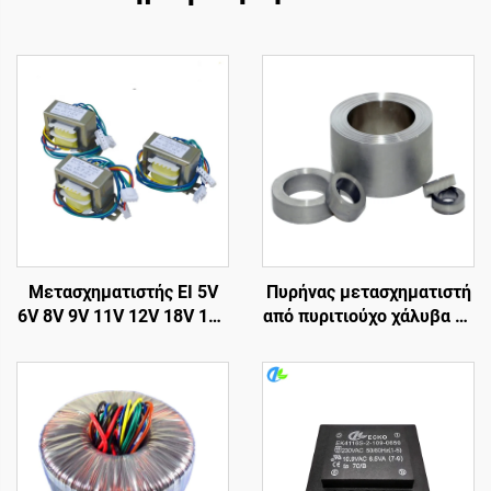
Μετασχηματιστής EI 5V
Πυρήνας μετασχηματιστή
6V 8V 9V 11V 12V 18V 19V
από πυριτιούχο χάλυβα σε
20V 24V,
σχήμα toroidal, πυρήνας
Μετασχηματιστής 110V
σιδήρου, πυρήνας ισχύος
σε 220V,
Μετασχηματιστής
υποβιβασμού τάσης