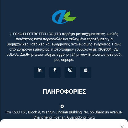
Η ECKO ELECTROTECH CO.,LTD παρέχει μετασχηματιστές υψηλής
ποιότητας κατά παραγγελία και τυλιγμένα εξαρτήματα για
βιομηχανικές, ιατρικές και εφαρμογές ανανεώσιμης ενέργειας. Πάνω
από 20 χρόνια εμπειρίας, πιστοποιημένη σύμφωνα με ISO9001, CE,
cUL/UL. Διεθνής αποστολή με εγγύηση 24 μηνών. Επικοινωνήστε μαζί
μας σήμερα.
ΠΛΗΡΟΦΟΡΙΕΣ
Rm 1503,15F, Block A, Wanrun Jinglian Building, No. 56 Shencun Avenue,
Chancheng, Foshan, Guangdong, Κίνα