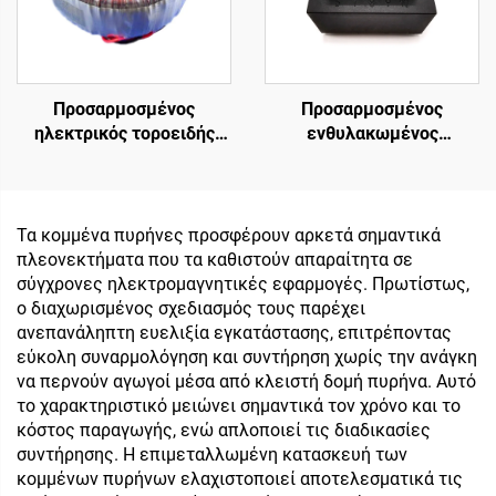
Προσαρμοσμένος
Προσαρμοσμένος
ηλεκτρικός τοροειδής
ενθυλακωμένος
μετασχηματιστής 500va
μετασχηματιστής PCB
για ενισχυτές ήχου
μετασχηματιστής 110v σε
ενισχυτή ισχύος
12v μετασχηματιστής για
μετασχηματιστή
ενισχυτή
Τα κομμένα πυρήνες προσφέρουν αρκετά σημαντικά
κατηγορίας h τοροειδή
πλεονεκτήματα που τα καθιστούν απαραίτητα σε
σύγχρονες ηλεκτρομαγνητικές εφαρμογές. Πρωτίστως,
ο διαχωρισμένος σχεδιασμός τους παρέχει
ανεπανάληπτη ευελιξία εγκατάστασης, επιτρέποντας
εύκολη συναρμολόγηση και συντήρηση χωρίς την ανάγκη
να περνούν αγωγοί μέσα από κλειστή δομή πυρήνα. Αυτό
το χαρακτηριστικό μειώνει σημαντικά τον χρόνο και το
κόστος παραγωγής, ενώ απλοποιεί τις διαδικασίες
συντήρησης. Η επιμεταλλωμένη κατασκευή των
κομμένων πυρήνων ελαχιστοποιεί αποτελεσματικά τις