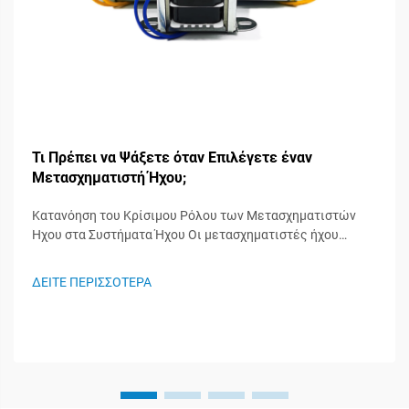
Τι Πρέπει να Ψάξετε όταν Επιλέγετε έναν
Μετασχηματιστή Ήχου;
Κατανόηση του Κρίσιμου Ρόλου των Μετασχηματιστών
Ήχου στα Συστήματα Ήχου Οι μετασχηματιστές ήχου
λειτουργούν ως άγνωστοι ήρωες στα συστήματα ήχου,
διαδραματίζοντας σημαντικό ρόλο στη διατήρηση της
ΔΕΙΤΕ ΠΕΡΙΣΣΟΤΕΡΑ
ακεραιότητας του σήματος και στη διασφάλιση της
βέλτιστης απόδοσης του ήχου. Αυτά τα ειδικευμένα
εξαρτήματα...