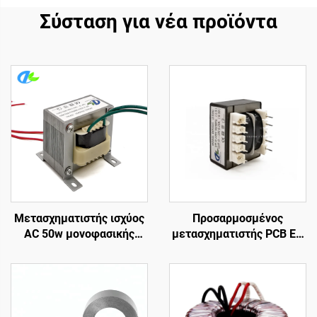
Σύσταση για νέα προϊόντα
Μετασχηματιστής ισχύος
Προσαρμοσμένος
AC 50w μονοφασικής
μετασχηματιστής PCB EI-
εξόδου ήχου Ei6636 50w
41 τοποθετημένος σε
κάψα καρφίτσα 4
μετασχηματιστής δύναμης
καρφιτσών για την
εισαγωγή 240v & τη