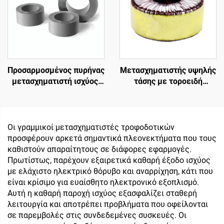
συχνότητα παραγωγής
50Hz 24v/36v/380v
Προσαρμοσμένος πυρήνας
Μετασχηματιστής υψηλής
μετασχηματιστή ισχύος,
τάσης με τοροειδή
είσοδος 240V/έξοδος 24V
μετασχηματιστή
& 36V για ενισχυτή ήχου
απομόνωσης χαμηλής
με συχνότητα 50Hz
ισχύος 45 0 45,
μετασχηματιστής 220v
Οι γραμμικοί μετασχηματιστές τροφοδοτικών
80v
προσφέρουν αρκετά σημαντικά πλεονεκτήματα που τους
καθιστούν απαραίτητους σε διάφορες εφαρμογές.
Πρωτίστως, παρέχουν εξαιρετικά καθαρή έξοδο ισχύος
με ελάχιστο ηλεκτρικό θόρυβο και αναρρίχηση, κάτι που
είναι κρίσιμο για ευαίσθητο ηλεκτρονικό εξοπλισμό.
Αυτή η καθαρή παροχή ισχύος εξασφαλίζει σταθερή
λειτουργία και αποτρέπει προβλήματα που οφείλονται
σε παρεμβολές στις συνδεδεμένες συσκευές. Οι