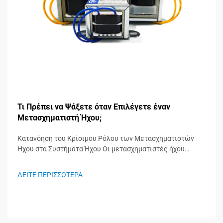
Τι Πρέπει να Ψάξετε όταν Επιλέγετε έναν
Μετασχηματιστή Ήχου;
Κατανόηση του Κρίσιμου Ρόλου των Μετασχηματιστών
Ήχου στα Συστήματα Ήχου Οι μετασχηματιστές ήχου
λειτουργούν ως άγνωστοι ήρωες στα συστήματα ήχου,
διαδραματίζοντας σημαντικό ρόλο στη διατήρηση της
ΔΕΙΤΕ ΠΕΡΙΣΣΟΤΕΡΑ
ακεραιότητας του σήματος και στη διασφάλιση της
βέλτιστης απόδοσης του ήχου. Αυτά τα ειδικευμένα
εξαρτήματα...