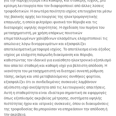
για την παροχή εξαιρετικά καθαρής και σταθερής ισχύος, μια
κρίσιμη λειτουργία που τον διαφοροποιεί από άλλες λύσεις
τροφοδοτικών. Η ανωτέρα ποιότητα ισχύος επιτυγχάνεται μέσω
της βασικής αρχής λειτουργίας της ηλεκτρομαγνητικής
επαγωγής, η οποία φιλτράρει φυσικά τον θόρυβο και τις
διαταραχές υψηλής συχνότητας. Η σχεδίαση του πυρήνα του
μετασχηματιστή, με χρήση επάρκως ποιοτικών
επιμεταλλωμένων χαλύβδινων ελασμάτων, ελαχιστοποιεί τις
απώλειες λόγω δινορρευμάτων και εξασφαλίζει
αποτελεσματική μεταφορά ισχύος. Το αποτέλεσμα είναι έξοδος
ισχύος με ελάχιστη παλμώδη διακύμανση και θόρυβο,
καθιστώντας τον ιδανικό για ευαίσθητο ηλεκτρονικό εξοπλισμό
που απαιτεί σταθερή και καθαρή ισχύ για βέλτιστη απόδοση. Η
ικανότητα του μετασχηματιστή να διατηρεί συνεπή ρύθμιση
τάσης, ακόμη και υπό μεταβαλλόμενες συνθήκες φορτίου,
εξασφαλίζει ότι οι συνδεδεμένες συσκευές λαμβάνουν
αξιόπιστη ισχύ ανεξάρτητα από τις λειτουργικές απαιτήσεις.
Αυτή η σταθερότητα είναι ιδιαίτερα σημαντική σε εφαρμογές
όπως εξοπλισμός ακριβείας μέτρησης, συστήματα υψηλής
πιστότητας ήχου και ιατρικές συσκευές, όπου οι διακυμάνσεις
της τροφοδοσίας θα μπορούσαν να επηρεάσουν την απόδοση ή
την ακρίβεια.