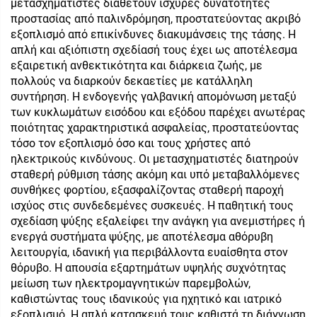
μετασχηματιστές διαθέτουν ισχυρές δυνατότητες
προστασίας από παλινδρόμηση, προστατεύοντας ακριβό
εξοπλισμό από επικίνδυνες διακυμάνσεις της τάσης. Η
απλή και αξιόπιστη σχεδίασή τους έχει ως αποτέλεσμα
εξαιρετική ανθεκτικότητα και διάρκεια ζωής, με
πολλούς να διαρκούν δεκαετίες με κατάλληλη
συντήρηση. Η ενδογενής γαλβανική απομόνωση μεταξύ
των κυκλωμάτων εισόδου και εξόδου παρέχει ανωτέρας
ποιότητας χαρακτηριστικά ασφαλείας, προστατεύοντας
τόσο τον εξοπλισμό όσο και τους χρήστες από
ηλεκτρικούς κινδύνους. Οι μετασχηματιστές διατηρούν
σταθερή ρύθμιση τάσης ακόμη και υπό μεταβαλλόμενες
συνθήκες φορτίου, εξασφαλίζοντας σταθερή παροχή
ισχύος στις συνδεδεμένες συσκευές. Η παθητική τους
σχεδίαση ψύξης εξαλείφει την ανάγκη για ανεμιστήρες ή
ενεργά συστήματα ψύξης, με αποτέλεσμα αθόρυβη
λειτουργία, ιδανική για περιβάλλοντα ευαίσθητα στον
θόρυβο. Η απουσία εξαρτημάτων υψηλής συχνότητας
μείωση των ηλεκτρομαγνητικών παρεμβολών,
καθιστώντας τους ιδανικούς για ηχητικό και ιατρικό
εξοπλισμό. Η απλή κατασκευή τους καθιστά τη διάγνωση