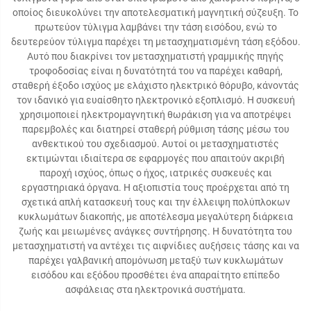
οποίος διευκολύνει την αποτελεσματική μαγνητική σύζευξη. Το
πρωτεύον τύλιγμα λαμβάνει την τάση εισόδου, ενώ το
δευτερεύον τύλιγμα παρέχει τη μετασχηματισμένη τάση εξόδου.
Αυτό που διακρίνει τον μετασχηματιστή γραμμικής πηγής
τροφοδοσίας είναι η δυνατότητά του να παρέχει καθαρή,
σταθερή έξοδο ισχύος με ελάχιστο ηλεκτρικό θόρυβο, κάνοντάς
τον ιδανικό για ευαίσθητο ηλεκτρονικό εξοπλισμό. Η συσκευή
χρησιμοποιεί ηλεκτρομαγνητική θωράκιση για να αποτρέψει
παρεμβολές και διατηρεί σταθερή ρύθμιση τάσης μέσω του
ανθεκτικού του σχεδιασμού. Αυτοί οι μετασχηματιστές
εκτιμώνται ιδιαίτερα σε εφαρμογές που απαιτούν ακριβή
παροχή ισχύος, όπως ο ήχος, ιατρικές συσκευές και
εργαστηριακά όργανα. Η αξιοπιστία τους προέρχεται από τη
σχετικά απλή κατασκευή τους και την έλλειψη πολύπλοκων
κυκλωμάτων διακοπής, με αποτέλεσμα μεγαλύτερη διάρκεια
ζωής και μειωμένες ανάγκες συντήρησης. Η δυνατότητα του
μετασχηματιστή να αντέχει τις αιφνίδιες αυξήσεις τάσης και να
παρέχει γαλβανική απομόνωση μεταξύ των κυκλωμάτων
εισόδου και εξόδου προσθέτει ένα απαραίτητο επίπεδο
ασφάλειας στα ηλεκτρονικά συστήματα.