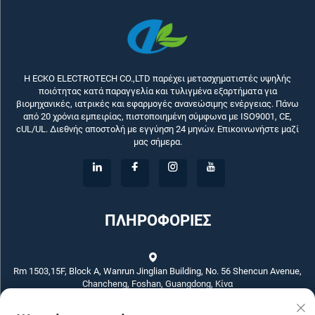
Η ECKO ELECTROTECH CO.,LTD παρέχει μετασχηματιστές υψηλής
ποιότητας κατά παραγγελία και τυλιγμένα εξαρτήματα για
βιομηχανικές, ιατρικές και εφαρμογές ανανεώσιμης ενέργειας. Πάνω
από 20 χρόνια εμπειρίας, πιστοποιημένη σύμφωνα με ISO9001, CE,
cUL/UL. Διεθνής αποστολή με εγγύηση 24 μηνών. Επικοινωνήστε μαζί
μας σήμερα.
ΠΛΗΡΟΦΟΡΙΕΣ
Rm 1503,15F, Block A, Wanrun Jinglian Building, No. 56 Shencun Avenue,
Chancheng, Foshan, Guangdong, Κίνα