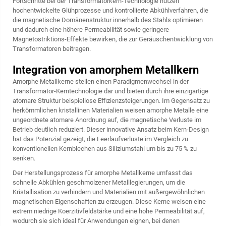
Fortschritte bei der Transformatorkern-Technologie nutzen
hochentwickelte Glühprozesse und kontrollierte Abkühlverfahren, die
die magnetische Domänenstruktur innerhalb des Stahls optimieren
und dadurch eine höhere Permeabilität sowie geringere
Magnetostriktions-Effekte bewirken, die zur Geräuschentwicklung von
Transformatoren beitragen.
Integration von amorphem Metallkern
Amorphe Metallkerne stellen einen Paradigmenwechsel in der
Transformator-Kerntechnologie dar und bieten durch ihre einzigartige
atomare Struktur beispiellose Effizienzsteigerungen. Im Gegensatz zu
herkömmlichen kristallinen Materialien weisen amorphe Metalle eine
ungeordnete atomare Anordnung auf, die magnetische Verluste im
Betrieb deutlich reduziert. Dieser innovative Ansatz beim Kern-Design
hat das Potenzial gezeigt, die Leerlaufverluste im Vergleich zu
konventionellen Kernblechen aus Siliziumstahl um bis zu 75 % zu
senken.
Der Herstellungsprozess für amorphe Metallkerne umfasst das
schnelle Abkühlen geschmolzener Metalllegierungen, um die
Kristallisation zu verhindern und Materialien mit außergewöhnlichen
magnetischen Eigenschaften zu erzeugen. Diese Kerne weisen eine
extrem niedrige Koerzitivfeldstärke und eine hohe Permeabilität auf,
wodurch sie sich ideal für Anwendungen eignen, bei denen