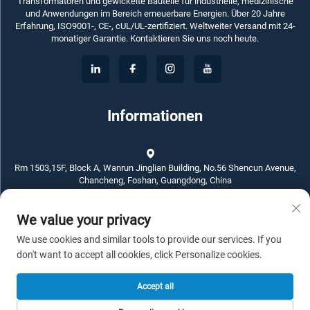
Transformatoren und gewickelte Bauteile für industrielle, medizinische
und Anwendungen im Bereich erneuerbare Energien. Über 20 Jahre
Erfahrung, ISO9001-, CE-, cUL/UL-zertifiziert. Weltweiter Versand mit 24-
monatiger Garantie. Kontaktieren Sie uns noch heute.
Informationen
Rm 1503,15F, Block A, Wanrun Jinglian Building, No.56 Shencun Avenue,
Chancheng, Foshan, Guangdong, China
We value your privacy
+86-757-83789311
We use cookies and similar tools to provide our services. If you
[email protected]
don't want to accept all cookies, click Personalize cookies.
Accept all
Urheberrecht © 2026 ECKO ELECTROTECH CO.,LTD. Alle Rechte