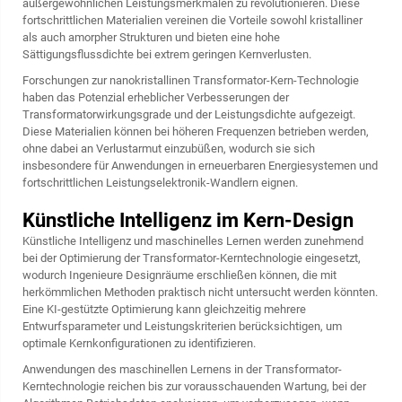
außergewöhnlichen Leistungsmerkmalen zu revolutionieren. Diese
fortschrittlichen Materialien vereinen die Vorteile sowohl kristalliner
als auch amorpher Strukturen und bieten eine hohe
Sättigungsflussdichte bei extrem geringen Kernverlusten.
Forschungen zur nanokristallinen Transformator-Kern-Technologie
haben das Potenzial erheblicher Verbesserungen der
Transformatorwirkungsgrade und der Leistungsdichte aufgezeigt.
Diese Materialien können bei höheren Frequenzen betrieben werden,
ohne dabei an Verlustarmut einzubüßen, wodurch sie sich
insbesondere für Anwendungen in erneuerbaren Energiesystemen und
fortschrittlichen Leistungselektronik-Wandlern eignen.
Künstliche Intelligenz im Kern-Design
Künstliche Intelligenz und maschinelles Lernen werden zunehmend
bei der Optimierung der Transformator-Kerntechnologie eingesetzt,
wodurch Ingenieure Designräume erschließen können, die mit
herkömmlichen Methoden praktisch nicht untersucht werden könnten.
Eine KI-gestützte Optimierung kann gleichzeitig mehrere
Entwurfsparameter und Leistungskriterien berücksichtigen, um
optimale Kernkonfigurationen zu identifizieren.
Anwendungen des maschinellen Lernens in der Transformator-
Kerntechnologie reichen bis zur vorausschauenden Wartung, bei der