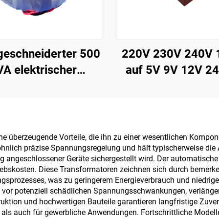
eschneiderter 500
220V 230V 240V 
VA elektrischer
auf 5V 9V 12V 24
daler Transformator
Leiterplatten-Ver
r Audioverstärker
Transformator
lasse h, toroider
Kleinspannungstra
istungsverstärker
Leiterplatten-
eiche überzeugende Vorteile, die ihn zu einer wesentlichen Ko
öhnlich präzise Spannungsregelung und hält typischerweise di
Stromwandle
 angeschlossener Geräte sichergestellt wird. Der automatische 
ebskosten. Diese Transformatoren zeichnen sich durch bemerke
prozesses, was zu geringerem Energieverbrauch und niedrigeren
vor potenziell schädlichen Spannungsschwankungen, verlängern
ruktion und hochwertigen Bauteile garantieren langfristige Zuve
- als auch für gewerbliche Anwendungen. Fortschrittliche Modell