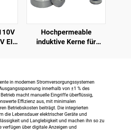
110V
Hochpermeable
V EI
induktive Kerne für
guss-
Transformatoren,
,
weiche Ferritkerne,
nsformator,
ringförmige Kerne,
magnetische Ringe für
mponente in modernen Stromversorgungssystemen
e Ausgangsspannung innerhalb von ±1 % des
r
110 V Eingang und 380
Betrieb macht manuelle Eingriffe überflüssig,
V Ausgang
nswerte Effizienz aus, mit minimalen
 Betriebskosten beiträgt. Die integrierten
 die Lebensdauer elektrischer Geräte und
rlässigkeit und Langlebigkeit und machen ihn so zu
e verfügen über digitale Anzeigen und