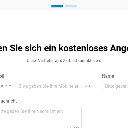
Effizienz, Zuverlässigkeit und Sicherheit
Ihres gesamten elektrischen Systems
beeinflusst. Egal, ob Sie in einer
Industrieanlage, einem Gewerbebetrieb
o...
en Sie sich ein kostenloses Ang
Unser Vertreter wird Sie bald kontaktieren.
il
Name
ode
0/16
achricht