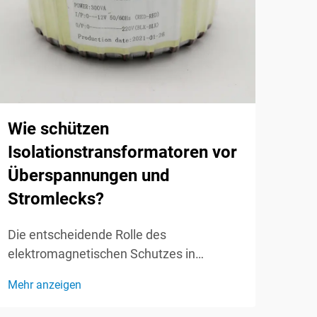
Wel
die
Lei
Wie schützen
Isolationstransformatoren vor
Die 
Überspannungen und
Leit
Stromlecks?
vers
Mehr
Tran
Die entscheidende Rolle des
Elek
elektromagnetischen Schutzes in
komp
Stromversorgungssystemen verstehen.
dire
Mehr anzeigen
Überspannungen und elektrische Lecks
Dies
stellen erhebliche Gefahren für