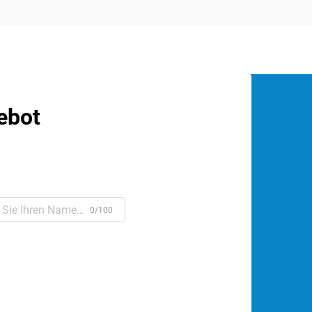
empfindliche elektronische Geräte
sowohl in industriellen als auch in
privaten Umgebungen dar.
Isolationstransformatoren fungieren als...
ebot
0/100