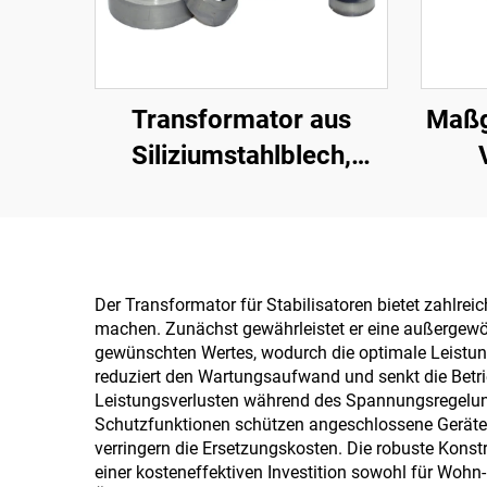
Transformator aus
Maßg
Siliziumstahlblech,
ringförmiger
toroi
Transformator,
fü
Eisenkern, Leistungskern
K
Le
Der Transformator für Stabilisatoren bietet zahlr
machen. Zunächst gewährleistet er eine außergew
gewünschten Wertes, wodurch die optimale Leistung
reduziert den Wartungsaufwand und senkt die Betri
Leistungsverlusten während des Spannungsregelungs
Schutzfunktionen schützen angeschlossene Geräte 
verringern die Ersetzungskosten. Die robuste Konst
einer kosteneffektiven Investition sowohl für Wohn