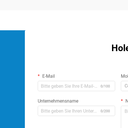
Hol
E-Mail
Mob
C
0/100
Unternehmensname
N
0/200