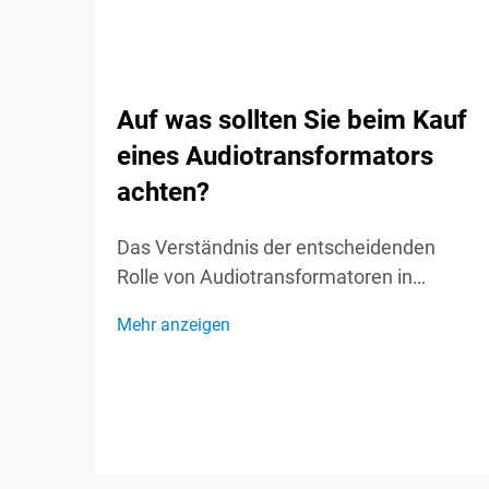
Auf was sollten Sie beim Kauf
eines Audiotransformators
achten?
Das Verständnis der entscheidenden
Rolle von Audiotransformatoren in
Soundsystemen Audiotransformatoren
Mehr anzeigen
fungieren als unsichtbare Helden in
Soundsystemen und spielen eine
entscheidende Rolle bei der Erhaltung der
Signalintegrität und der optimalen
Audioleistung. Diese spezialisierten
Komponenten...