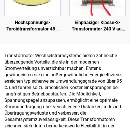
Hochspannungs-
Einphasiger Klasse-2-
Toroidtransformator 45 0
Transformator 240 V auf
45, toroider
12 0 12,5 A für Audio
Niedrigleistungs-
Isolations-Transformator
220 V, 80 V Transformator
Transformator-Wechselstromsysteme bieten zahlreiche
überzeugende Vorteile, die sie in der modernen
Stromverteilung unverzichtbar machen. Erstens
gewährleisten sie eine außergewöhnliche Energieeffizienz,
erreichen typischerweise Umwandlungsgrade von über 95
% und führen so zu erheblichen Kosteneinsparungen bei
langfristigen Betriebsabläufen. Die Möglichkeit,
Spannungspegel anzupassen, ermöglicht eine optimale
Stromübertragung über verschiedene Distanzen, reduziert
Übertragungsverluste und verbessert die
Gesamtsystemzuverlässigkeit. Diese Transformatoren
zeichnen sich durch bemerkenswerte Flexibilität in der