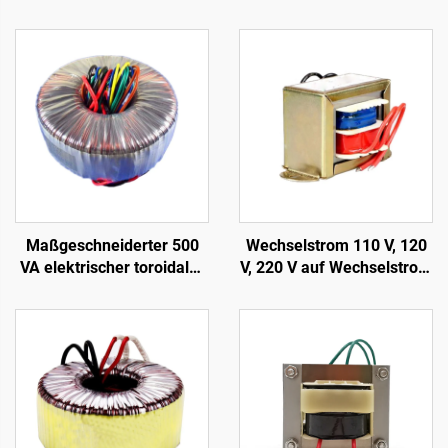
Maßgeschneiderter 500
Wechselstrom 110 V, 120
VA elektrischer toroidaler
V, 220 V auf Wechselstrom
Transformator für
6 V, 9 V, 12 V, 15 V, 18 V, 24
Audioverstärker Klasse h,
V einphasiger EI-
toroider
Transformator
Leistungsverstärker