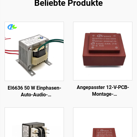
Beliebte Produkte
Angepasster 12-V-PCB-
EI6636 50 W Einphasen-
Montage-
Auto-Audio-
Leistungstransformator
Ausgangswechselstrom-
400 V mit 110 V, 220 V, 240
50-W-
V Eingang, 380 V, 24 V, 36
Leistungstransformator
V Ausgang, 50 Hz
Frequenz