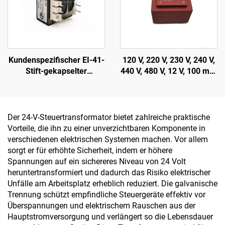
Kundenspezifischer EI-41-
120 V, 220 V, 230 V, 240 V,
Stift-gekapselter
440 V, 480 V, 12 V, 100 mA,
Leiterplatten-
200 mA auf Leiterplatte
Transformator, 4-Stift-
montierter vergossener
Leistungstransformator
Transformator
für 240 V Eingang und 24
Der 24-V-Steuertransformator bietet zahlreiche praktische
V/36 V/380 V Ausgang, 50
Vorteile, die ihn zu einer unverzichtbaren Komponente in
Hz Frequenz
verschiedenen elektrischen Systemen machen. Vor allem
sorgt er für erhöhte Sicherheit, indem er höhere
Spannungen auf ein sichereres Niveau von 24 Volt
heruntertransformiert und dadurch das Risiko elektrischer
Unfälle am Arbeitsplatz erheblich reduziert. Die galvanische
Trennung schützt empfindliche Steuergeräte effektiv vor
Überspannungen und elektrischem Rauschen aus der
Hauptstromversorgung und verlängert so die Lebensdauer