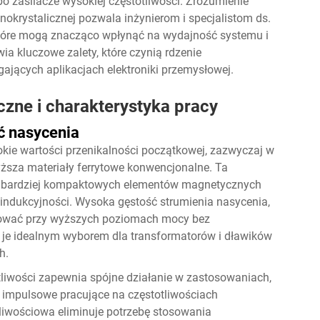
o zasilacze wysokiej częstotliwości. Zrozumienie
okrystalicznej pozwala inżynierom i specjalistom ds.
óre mogą znacząco wpłynąć na wydajność systemu i
a kluczowe zalety, które czynią rdzenie
ących aplikacjach elektroniki przemysłowej.
zne i charakterystyka pracy
ć nasycenia
kie wartości przenikalności początkowej, zazwyczaj w
yższa materiały ferrytowe konwencjonalne. Ta
e bardziej kompaktowych elementów magnetycznych
ndukcyjności. Wysoka gęstość strumienia nasycenia,
acować przy wyższych poziomach mocy bez
je idealnym wyborem dla transformatorów i dławików
h.
tliwości zapewnia spójne działanie w zastosowaniach,
 impulsowe pracujące na częstotliwościach
tliwościowa eliminuje potrzebę stosowania