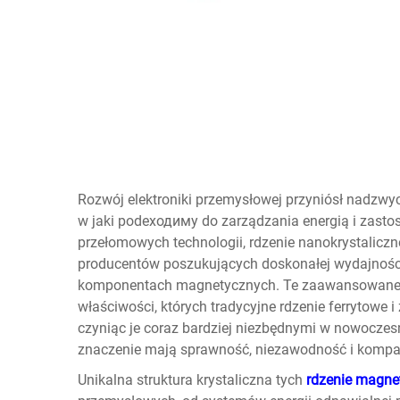
Rozwój elektroniki przemysłowej przyniósł nadzwyc
w jaki podeходимy do zarządzania energią i zast
przełomowych technologii,
rdzenie nanokrystalicz
producentów poszukujących doskonałej wydajnoś
komponentach magnetycznych. Te zaawansowane m
właściwości, których tradycyjne rdzenie ferrytowe 
czyniąc je coraz bardziej niezbędnymi w nowocze
znaczenie mają sprawność, niezawodność i kompa
Unikalna struktura krystaliczna tych
rdzenie magn