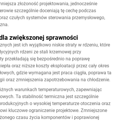
ejsza złożoność projektowania, jednocześnie
erowie szczególnie doceniają tę cechę podczas
 oraz czułych systemów sterowania przemysłowego,
zna.
 dla zwiększonej sprawności
nych jest ich wyjątkowo niskie straty w rdzeniu, które
ycyjnych rdzeni ze stali krzemowej przy
y przekładają się bezpośrednio na poprawę
iepła oraz niższe koszty eksploatacji przez cały okres
wych, gdzie wymagana jest praca ciągła, poprawa ta
ii oraz zmniejszenia zapotrzebowania na chłodzenie.
w różnych warunkach temperaturowych, zapewniając
wych. Ta stabilność termiczna jest szczególnie
produkcyjnych o wysokiej temperaturze otoczenia oraz
nowi kluczowe ograniczenie projektowe. Zmniejszone
łużonego czasu życia komponentów i poprawionej