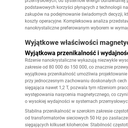
przemysłowych, od systemów energii odnawialnej p
podstawowych korzyści płynących z technologii nan
zakupów na podejmowanie świadomych decyzji, kt
koszty operacyjne. Kompleksowa analiza przedstawi
nanokrystaliczne preferowanym wyborem w wymagaj
Wyjątkowe właściwości magnetyc
Wyjątkowa przenikalność i wydajnoś
Rdzenie nanokrystaliczne wykazują niezwykle wyso
zakresie od 80 000 do 150 000, co znacznie przew
wyjątkowa przenikalność umożliwia projektowani
przy jednoczesnym zachowaniu doskonałych cech i
sięgająca nawet 1,2 T, pozwala tym rdzeniom pr
występowania nasycenia magnetycznego, co czyni 
o wysokiej wydajności w systemach przemysłowyc
Stabilna przenikalność w szerokim zakresie często
od transformatorów sieciowych 50 Hz po zasilacze
sięgających kilkuset kiloherców. Stabilność często