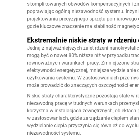
skomplikowanych obwodów kompensacyjnych i zmni
poprawiając ogólną niezawodność systemu. Inżyni
projektowania precyzyjnego sprzętu pomiarowego
gdzie kluczowe znaczenie ma stabilność magnetyc
Ekstremalnie niskie straty w rdzeniu
Jedną z najważniejszych zalet rdzeni nanokrystalicz
mogą być o nawet 80% niższe niż w przypadku trad
równoważnych warunkach pracy. Zmniejszone strat
efektywności energetycznej, mniejsze wydzielanie c
użytkowania systemu. W zastosowaniach przemysło
może prowadzić do znaczących oszczędności energ
Niskie straty charakterystyczne pozostają stałe 
niezawodną pracę w trudnych warunkach przemysło
korzystna w instalacjach zewnętrznych, obiektach 
w zastosowaniach, gdzie zarządzanie ciepłem sta
wydzielanie ciepła przyczynia się również do wyd
niezawodności systemu.