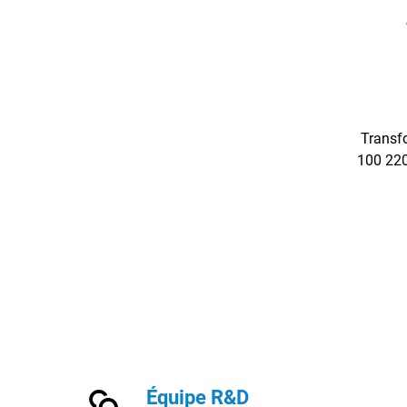
Transf
100 220
VA,
équipe
isolée,
Équipe R&D