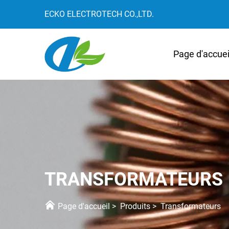
ECKO ELECTROTECH CO.,LTD.
Page d'accuei
TRANSFORMATEURS
Page d'accueil
>
Produits
>
Transformateurs