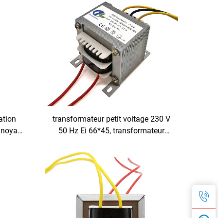
ation
transformateur petit voltage 230 V
 noyau
50 Hz Ei 66*45, transformateur
capsulé,
d'isolation EI
ateur à