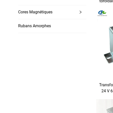
toroïda
industr
Cores Magnétiques
stable 
Rubans Amorphes
Transfo
24 V 6
de ten