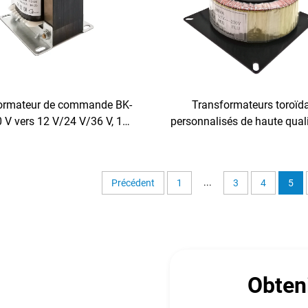
ormateur de commande BK-
Transformateurs toroïd
 V vers 12 V/24 V/36 V, 100
personnalisés de haute qual
 pour outils machines et
onduleur solaire 5kv
ments, tension de sécurité
Transformateur toroïdal 
 enroulement en fil de cuivre
onduleur
...
Précédent
1
3
4
5
Obteni