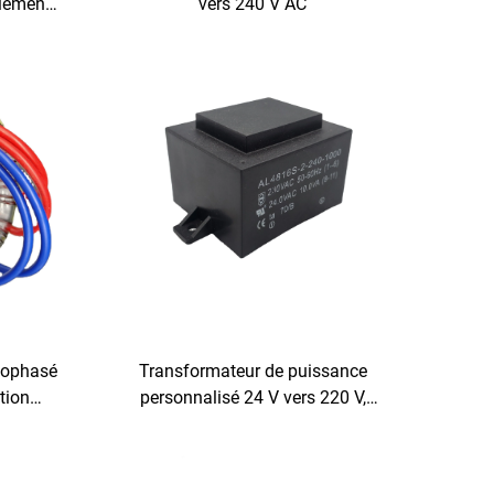
ulement
vers 240 V AC
haute
CE
nophasé
Transformateur de puissance
tion
personnalisé 24 V vers 220 V,
rtie 380
encapsulé, basse fréquence PCB,
t 36 V
50 Hz, sortie 36 V, entrée maximale
380 V