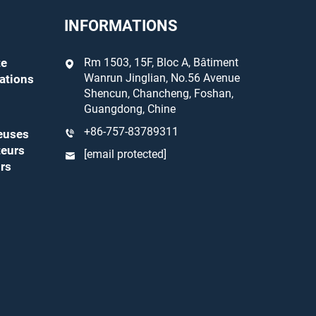
INFORMATIONS
te
Rm 1503, 15F, Bloc A, Bâtiment
Wanrun Jinglian, No.56 Avenue
ations
Shencun, Chancheng, Foshan,
Guangdong, Chine
+86-757-83789311
euses
teurs
[email protected]
rs