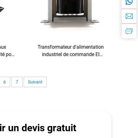
aux
Transformateur d'alimentation
ité pour
industriel de commande EI
a
personnalisable 380 V vers 110
pour
V/120 V 220 V entrée / 24 V sortie
pour machines CNC et servo-
6
7
Suivant
variateurs
r un devis gratuit