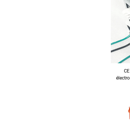
CE 
électr
30 W, fi
aud