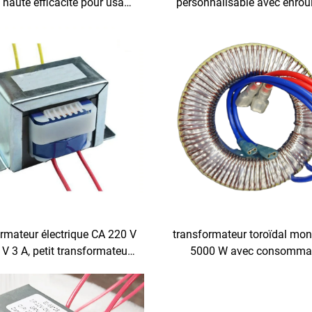
l haute efficacité pour usage
personnalisable avec enro
iel, médical et audio, sortie
en fil entièrement cuivre, 
et faible bruit à 50 Hz et 60
efficacité, certifié UL/
Hz
rmateur électrique CA 220 V
transformateur toroïdal mo
 V 3 A, petit transformateur
5000 W avec consomma
sion, abaisseur et élévateur
d'énergie, entrée 110 V et so
V, options de sortie 24 V e