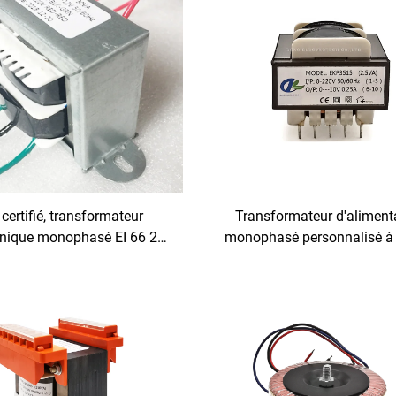
certifié, transformateur
Transformateur d'aliment
onique monophasé EI 66 28,
monophasé personnalisé à
l de sortie pour amplificateur
ferrite Ei 33, faible bruit, en
io pour enceintes stéréo
sorties 24V, 36V, transform
broches