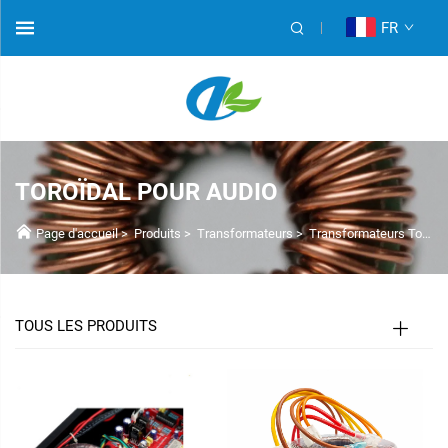
FR
TOROÏDAL POUR AUDIO
Page d'accueil
>
Produits
>
Transformateurs
>
Transformateurs Toriques
TOUS LES PRODUITS