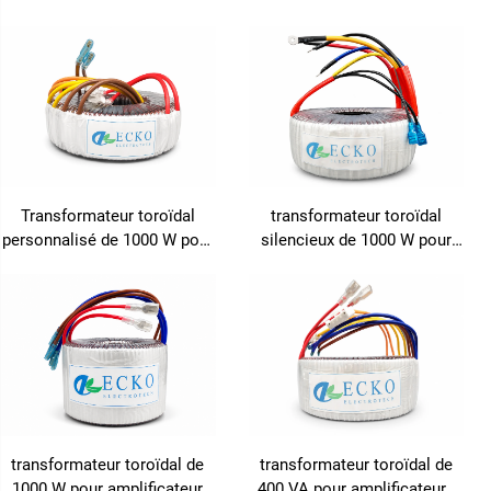
efficacité pour usage
monophasé pour
industriel, médical et audio,
amplificateurs audio, sortie
sortie stable et faible bruit à
12 V, 18 V, 480 V, entrée 110
50 Hz et 60 Hz
V, 220 V, 240 V, fréquence 50
Hz / 60 Hz
Transformateur toroïdal
transformateur toroïdal
personnalisé de 1000 W pour
silencieux de 1000 W pour
amplificateurs de puissance
amplificateur Hi-Fi
transformateur toroïdal de
transformateur toroïdal de
1000 W pour amplificateur
400 VA pour amplificateurs