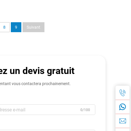
8
9
Suivant
z un devis gratuit
entant vous contactera prochainement.
0/100