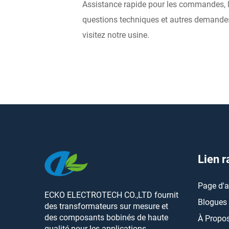
Assistance rapide pour les commandes, l
questions techniques et autres demande
visitez notre usine.
Lien r
Page d'a
ECKO ELECTROTECH CO.,LTD fournit
Blogues
des transformateurs sur mesure et
des composants bobinés de haute
À Propo
qualité pour les applications