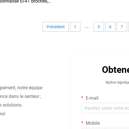
sonnalisé EI-41 broches,
formateur d'alimentation 4
s pour entrée 240v et sortie
36v/380v, fréquence 50Hz
...
Précédent
1
5
6
7
Obtene
Notre représ
ppement, notre équipe
ce dans le secteur ;
E-mail
 solutions.
our.
Mobile