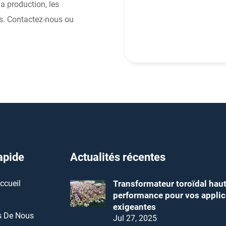
a production, les
s. Contactez-nous ou
apide
Actualités récentes
ccueil
Transformateur toroïdal hau
performance pour vos applic
exigeantes
s De Nous
Jul 27, 2025