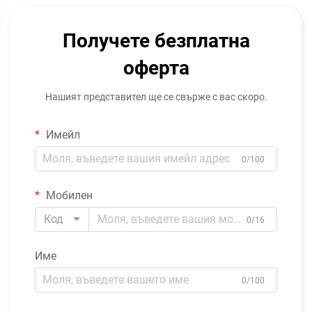
Получете безплатна
оферта
Нашият представител ще се свърже с вас скоро.
Имейл
0/100
Мобилен
Код
0/16
Име
0/100