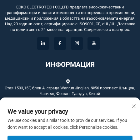
ECKO ELECTROTECH CO.,LTD предлага висококачествени
трансформатори и навити компоненти по поръчка за промишлени,
медицински и приложения в областта на възобновяемата енергия.
Над 20 години опит, сертифицирано с ISO9001, CE, cUL/UL. Доставка
по целия свят с 24-месечна гаранция. Свържете се с нас днес.
ИНФОРМАЦИЯ
Стая 1503,15F, блок А, сграда Wanrun Jinglian, №56 проспект Шънцун,
Чанчън, Фошан, Гуандун, Китай
+86-757-83789311
We value your privacy
We use cookies and similar tools to provide our services. If you
[email protected]
don't want to accept all cookies, click Personalize cookies.