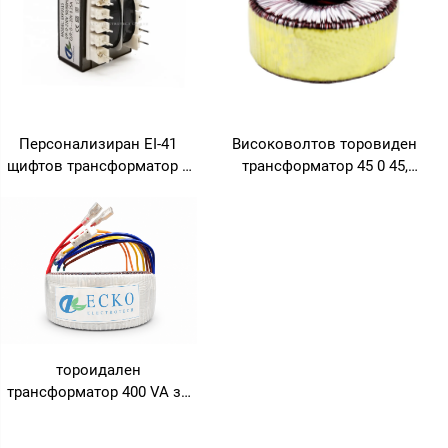
Персонализиран EI-41
Високоволтов торовиден
щифтов трансформатор с
трансформатор 45 0 45,
инкапсулирана PCB
торовиден трансформатор
платка, 4-щипсов
с ниска мощност и
захранващ трансформатор
галванична изолация,
за 240V вход и
220V 80V трансформатор
24V/36V/380V изход,
честота 50Hz
тороидален
трансформатор 400 VA за
аудиоусилватели