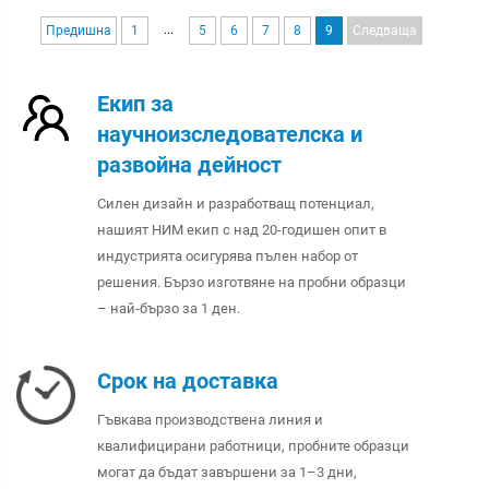
...
Предишна
1
5
6
7
8
9
Следваща
Екип за
научноизследователска и
развойна дейност
Силен дизайн и разработващ потенциал,
нашият НИМ екип с над 20-годишен опит в
индустрията осигурява пълен набор от
решения. Бързо изготвяне на пробни образци
– най-бързо за 1 ден.
Срок на доставка
Гъвкава производствена линия и
квалифицирани работници, пробните образци
могат да бъдат завършени за 1–3 дни,