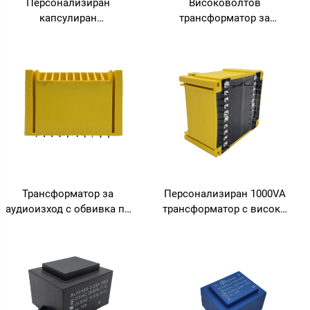
Персонализиран
Високоволтов
капсулиран
трансформатор за
трансформатор, печатна
захранване от тип вграден
платка, трансформатор 24
PCB, 0.8VA, 1.5VA, 2VA,
V, 12 V, 220 V, 480 V,
изход 24V и 36V, честота
трансформатор, клас на
50Hz за 110V, 115V, 220V,
изолация F
230V, 12V
Трансформатор за
Персонализиран 1000VA
аудиоизход с обвивка по
трансформатор с високо
поръчка, повишаващ
напрежение, с ниско ниво
трансформатор 110 V на
на шум, вход 110V/240V,
220 V с изход 24 V, 36 V, 380
изход 380V, честота 50Hz
V и честота 50 Hz