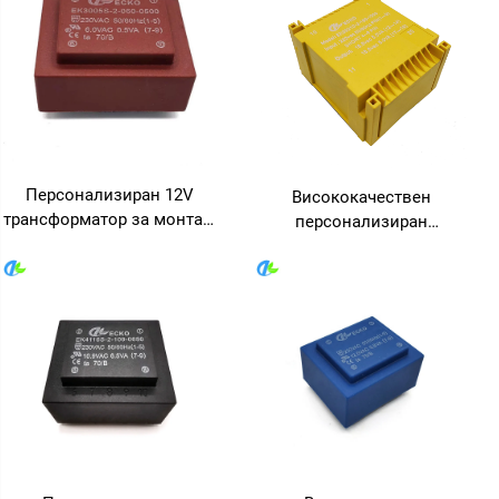
Персонализиран 12V
Висококачествен
трансформатор за монтаж
персонализиран
на платка с вход 110V 220V
капсулиран
240V и изход 380V 24V 36V
трансформатор, клас F, 110
при честота 50Hz, 400V
V към 220 V, повишаващ
трансформатор
трансформатор, 380 V, 24 V,
36 V изход, честота 50 Hz