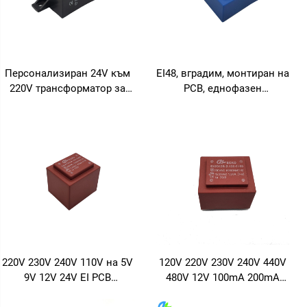
Персонализиран 24V към
EI48, вградим, монтиран на
220V трансформатор за
PCB, еднофазен
захранване, ниска честота,
трансформатор за
с вградена PCB, 50Hz,
захранване, 6VA, 10VA,
изход 36V, максимален
12VA, 18VA
вход 380V
220V 230V 240V 110V на 5V
120V 220V 230V 240V 440V
9V 12V 24V EI PCB
480V 12V 100mA 200mA
запечатано
монтиран на PCB