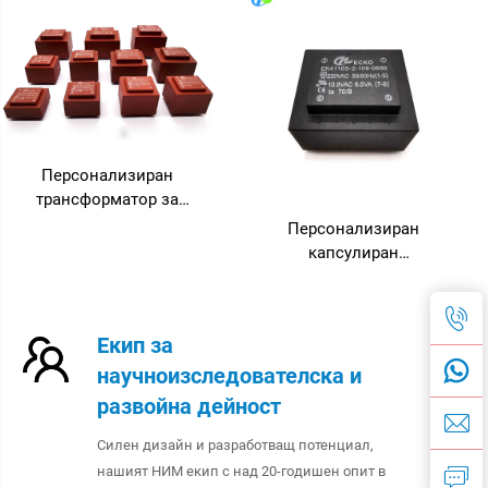
трансформаторно
инкапсулиран
устройство, малко
трансформатор
напрежение,
трансформатор за платка,
токово трансформаторно
устройство
Персонализиран
трансформатор за
захранване 230V към 110V
Персонализиран
AC, торовиден, с ток по
капсулиран
PCB, с изходни
трансформатор,
напрежения 380V, 24V, 36V,
трансформатор за платка,
честота 50Hz
110V към 12V
Екип за
трансформатор за
научноизследователска и
усилвател
развойна дейност
Силен дизайн и разработващ потенциал,
нашият НИМ екип с над 20-годишен опит в