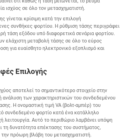
μαίνει ότι καθώς η τάση μειώνεται, το ρεύμα
ία ισχύος σε όλο τον μετασχηματιστή.
ς γίνεται κρίσιμη κατά την επιλογή
νες συνθήκες φορτίου. Η ρύθμιση τάσης περιγράφει
ρή τάση εξόδου υπό διαφορετικά σενάρια φορτίου.
υν ελάχιστη μεταβολή τάσης σε όλο το εύρος
οση για ευαίσθητο ηλεκτρονικό εξοπλισμό και
αφές Επιλογής
χύος αποτελεί το σημαντικότερο στοιχείο στην
ή ανάλυση των χαρακτηριστικών του συνδεδεμένου
σης. Η ονομαστική τιμή VA (βολτ-αμπέρ) του
ικό συνδεδεμένο φορτίο κατά ένα κατάλληλο
ή λειτουργία. Αυτό το περιθώριο λαμβάνει υπόψη
αι τη δυνατότητα επέκτασης του συστήματος,
 την πρόωρη βλάβη του μετασχηματιστή.