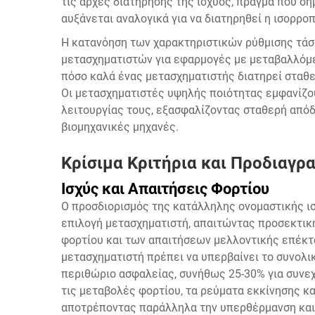
τις αρχές διατήρησης της ισχύος, πράγμα που ση
αυξάνεται αναλογικά για να διατηρηθεί η ισορροπ
Η κατανόηση των χαρακτηριστικών ρύθμισης τάση
μετασχηματιστών για εφαρμογές με μεταβαλλόμε
πόσο καλά ένας μετασχηματιστής διατηρεί σταθε
Οι μετασχηματιστές υψηλής ποιότητας εμφανίζο
λειτουργίας τους, εξασφαλίζοντας σταθερή απόδ
βιομηχανικές μηχανές.
Κρίσιμα Κριτήρια και Προδιαγρ
Ισχύς και Απαιτήσεις Φορτίου
Ο προσδιορισμός της κατάλληλης ονομαστικής ισ
επιλογή μετασχηματιστή, απαιτώντας προσεκτικ
φορτίου και των απαιτήσεων μελλοντικής επέκτα
μετασχηματιστή πρέπει να υπερβαίνει το συνολ
περιθώριο ασφαλείας, συνήθως 25-30% για συνεχ
τις μεταβολές φορτίου, τα ρεύματα εκκίνησης κ
αποτρέποντας παράλληλα την υπερθέρμανση και