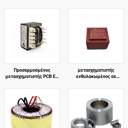
Προσαρμοσμένος
μετασχηματιστής
μετασχηματιστής PCB EI-
ενθυλακωμένος σε
41 τοποθετημένος σε
πλακέτα 120V 220V 230V
κάψα καρφίτσα 4
240V 440V 480V 12V
μετασχηματιστής δύναμης
100mA 200mA
καρφιτσών για την
τοποθετημένος σε
εισαγωγή 240v & τη
πλακέτα
συχνότητα παραγωγής
50Hz 24v/36v/380v