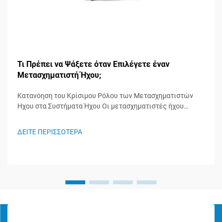
Τι Πρέπει να Ψάξετε όταν Επιλέγετε έναν
Μετασχηματιστή Ήχου;
Κατανόηση του Κρίσιμου Ρόλου των Μετασχηματιστών
Ήχου στα Συστήματα Ήχου Οι μετασχηματιστές ήχου
λειτουργούν ως άγνωστοι ήρωες στα συστήματα ήχου,
διαδραματίζοντας σημαντικό ρόλο στη διατήρηση της
ΔΕΙΤΕ ΠΕΡΙΣΣΟΤΕΡΑ
ακεραιότητας του σήματος και στη διασφάλιση της
βέλτιστης απόδοσης του ήχου. Αυτά τα ειδικευμένα
εξαρτήματα...