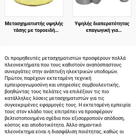
Μετασχηματιστής υψηλής
Υψηλής διαπερατότητας
τάσης με τοροειδή
επαγωγική για
μετασχηματιστή
μετασχηματιστές,
απομόνωσης χαμηλής
μαλακούς πυρήνες
ισχύος 45 0 45,
φερρίτη, τοροειδείς
μετασχηματιστής 220v
πυρήνες, μαγνητικούς
Οι προμηθευτές μετασχηματιστών προσφέρουν πολλά
80v
δακτυλίους για είσοδο
πλεονεκτήματα που τους καθιστούν αναπόσπαστους
110V και έξοδο 380V
συνεργάτες στην ανάπτυξη ηλεκτρικών υποδομών.
Πρώτον, παρέχουν εκτεταμένη τεχνική
εμπειρογνωμοσύνη και υπηρεσίες συμβουλευτικής,
βοηθώντας τους πελάτες να επιλέξουν τις πιο
κατάλληλες λύσεις μετασχηματιστών για τις
συγκεκριμένες εφαρμογές τους. Η εκτεταμένη εμπειρία
τους στον κλάδο τους επιτρέπει να προσφέρουν
βελτιστοποιημένα σχέδια που εξισορροπούν απόδοση,
κόστος και αποδοτικότητα. Άλλο σημαντικό
πλεονέκτημα είναι η διασφάλιση ποιότητας, καθώς οι