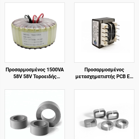
Προσαρμοσμένος 1500VA
Προσαρμοσμένος
58V 58V Τοροειδής
μετασχηματιστής PCB EI-
Μετασχηματιστής Ισχύος,
41 τοποθετημένος σε
Μετασχηματιστής
κάψα καρφίτσα 4
Κυκλώματος, Τοροειδής
μετασχηματιστής δύναμης
Μετασχηματιστής Εξόδου
καρφιτσών για την
Ήχου
εισαγωγή 240v & τη
συχνότητα παραγωγής
50Hz 24v/36v/380v