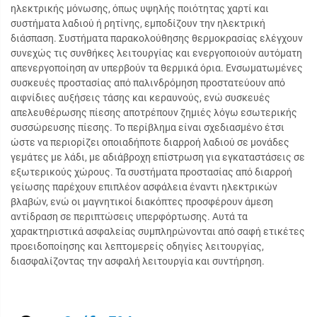
ηλεκτρικής μόνωσης, όπως υψηλής ποιότητας χαρτί και
συστήματα λαδιού ή ρητίνης, εμποδίζουν την ηλεκτρική
διάσπαση. Συστήματα παρακολούθησης θερμοκρασίας ελέγχουν
συνεχώς τις συνθήκες λειτουργίας και ενεργοποιούν αυτόματη
απενεργοποίηση αν υπερβούν τα θερμικά όρια. Ενσωματωμένες
συσκευές προστασίας από παλινδρόμηση προστατεύουν από
αιφνίδιες αυξήσεις τάσης και κεραυνούς, ενώ συσκευές
απελευθέρωσης πίεσης αποτρέπουν ζημιές λόγω εσωτερικής
συσσώρευσης πίεσης. Το περίβλημα είναι σχεδιασμένο έτσι
ώστε να περιορίζει οποιαδήποτε διαρροή λαδιού σε μονάδες
γεμάτες με λάδι, με αδιάβροχη επίστρωση για εγκαταστάσεις σε
εξωτερικούς χώρους. Τα συστήματα προστασίας από διαρροή
γείωσης παρέχουν επιπλέον ασφάλεια έναντι ηλεκτρικών
βλαβών, ενώ οι μαγνητικοί διακόπτες προσφέρουν άμεση
αντίδραση σε περιπτώσεις υπερφόρτωσης. Αυτά τα
χαρακτηριστικά ασφαλείας συμπληρώνονται από σαφή ετικέτες
προειδοποίησης και λεπτομερείς οδηγίες λειτουργίας,
διασφαλίζοντας την ασφαλή λειτουργία και συντήρηση.