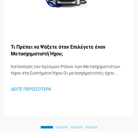
Τι Πρέπει να Ψάξετε όταν Επιλέγετε έναν
Μετασχηματιστή Ήχου;
Κατανόηση του Κρίσιμου Ρόλου των Μετασχηματιστών
Ήχου στα Συστήματα Ήχου Οι μετασχηματιστές ήχου
λειτουργούν ως άγνωστοι ήρωες στα συστήματα ήχου,
διαδραματίζοντας σημαντικό ρόλο στη διατήρηση της
ΔΕΙΤΕ ΠΕΡΙΣΣΟΤΕΡΑ
ακεραιότητας του σήματος και στη διασφάλιση της
βέλτιστης απόδοσης του ήχου. Αυτά τα ειδικευμένα
εξαρτήματα...