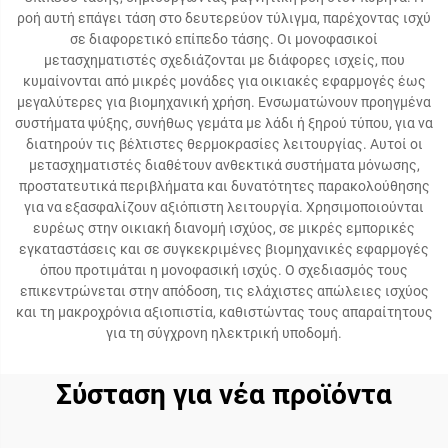
ροή αυτή επάγει τάση στο δευτερεύον τύλιγμα, παρέχοντας ισχύ
σε διαφορετικό επίπεδο τάσης. Οι μονοφασικοί
μετασχηματιστές σχεδιάζονται με διάφορες ισχείς, που
κυμαίνονται από μικρές μονάδες για οικιακές εφαρμογές έως
μεγαλύτερες για βιομηχανική χρήση. Ενσωματώνουν προηγμένα
συστήματα ψύξης, συνήθως γεμάτα με λάδι ή ξηρού τύπου, για να
διατηρούν τις βέλτιστες θερμοκρασίες λειτουργίας. Αυτοί οι
μετασχηματιστές διαθέτουν ανθεκτικά συστήματα μόνωσης,
προστατευτικά περιβλήματα και δυνατότητες παρακολούθησης
για να εξασφαλίζουν αξιόπιστη λειτουργία. Χρησιμοποιούνται
ευρέως στην οικιακή διανομή ισχύος, σε μικρές εμπορικές
εγκαταστάσεις και σε συγκεκριμένες βιομηχανικές εφαρμογές
όπου προτιμάται η μονοφασική ισχύς. Ο σχεδιασμός τους
επικεντρώνεται στην απόδοση, τις ελάχιστες απώλειες ισχύος
και τη μακροχρόνια αξιοπιστία, καθιστώντας τους απαραίτητους
για τη σύγχρονη ηλεκτρική υποδομή.
Σύσταση για νέα προϊόντα