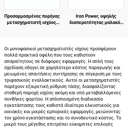
Προσαρμοσμένος πυρήνας
Iron Power, υψηλής
μετασχηματιστή ισχύος,
διαπερατότητας μαλακός
είσοδος 240V/έξοδος 24V
μαγνητικός τοροειδής
& 36V για ενισχυτή ήχου
πυρήνας με αερόφραγμα
με συχνότητα 50Hz
φερρίτη με χαμηλή
απώλεια, είσοδος 110V,
Οι μονοφασικοί μετασχηματιστές ισχύος προσφέρουν
πυρήνας μετασχηματιστή
πολλά πρακτικά οφέλη που τους καθιστούν
εξόδου 380V
απαραίτητους σε διάφορες εφαρμογές. Η απλή τους
σχεδίαση οδηγεί σε χαμηλότερο κόστος παραγωγής και
μειωμένες απαιτήσεις συντήρησης σε σύγκριση με τους
τριφασικούς εναλλακτικούς. Αυτοί οι μετασχηματιστές
παρέχουν εξαιρετική ρύθμιση τάσης, διασφαλίζοντας
σταθερή παροχή ισχύος ακόμη και υπό μεταβαλλόμενες
συνθήκες φορτίου. Η απλοποιημένη διαδικασία
εγκατάστασης τους καθιστά ιδιαίτερα ελκυστικούς για
οικιακές και μικρές εμπορικές εφαρμογές, μειώνοντας
τον χρόνο εγκατάστασης και το συνοδευτικό κόστος. Το
μικρό τους μέγεθος επιτρέπει εύκαμπτες επιλογές