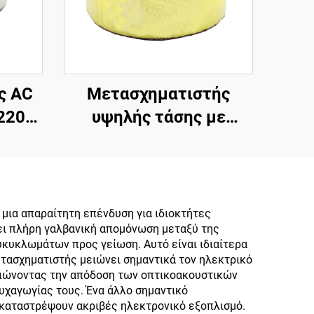
ς AC
Μετασχηματιστής
220v
υψηλής τάσης με
τής
τοροειδή
100w
μετασχηματιστή
απομόνωσης χαμηλής
τής
ισχύος 45 0 45,
μια απαραίτητη επένδυση για ιδιοκτήτες
χει πλήρη γαλβανική απομόνωση μεταξύ της
πό
μετασχηματιστής 220v
κυκλωμάτων προς γείωση. Αυτό είναι ιδιαίτερα
0v σε
80v
ετασχηματιστής μειώνει σημαντικά τον ηλεκτρικό
λτιώνοντας την απόδοση των οπτικοακουστικών
υχαγωγίας τους. Ένα άλλο σημαντικό
α καταστρέψουν ακριβές ηλεκτρονικό εξοπλισμό.