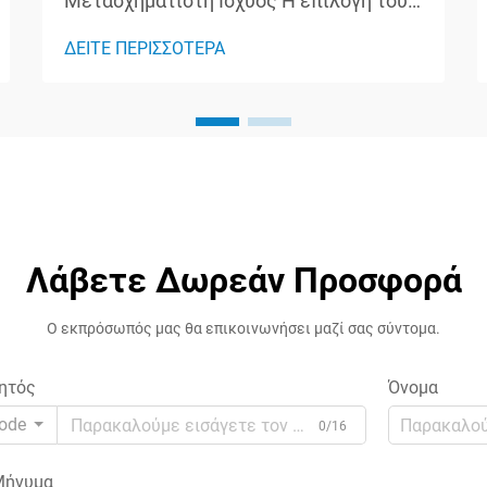
Μετασχηματιστή Ισχύος Η επιλογή του
κατάλληλου μετασχηματιστή ισχύος
ΔΕΙΤΕ ΠΕΡΙΣΣΟΤΕΡΑ
είναι μια κρίσιμη απόφαση που
επηρεάζει την απόδοση, την αξιοπιστία
και την ασφάλεια ολόκληρου του
ηλεκτρικού συστήματός σας. Είτε
δουλεύετε σε βιομηχανική
εγκατάσταση, ε...
Λάβετε Δωρεάν Προσφορά
Ο εκπρόσωπός μας θα επικοινωνήσει μαζί σας σύντομα.
ητός
Όνομα
ode
0/16
ήνυμα