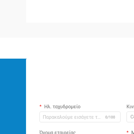
σημαντικό ρόλο στη διατήρηση της
ακεραιότητας του σήματος και στη
διασφάλιση της βέλτιστης απόδοσης
του ήχου. Αυτά τα ειδικευμένα
εξαρτήματα...
Ηλ. ταχυδρομείο
Κιν
C
0/100
Όνομα εταιρείας
Μ