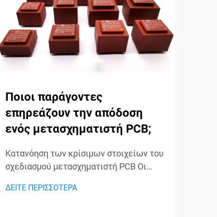
Ποιοι παράγοντες
Ποι
επηρεάζουν την απόδοση
δι
ενός μετασχηματιστή PCB;
με
και
Κατανόηση των κρίσιμων στοιχείων του
σχεδιασμού μετασχηματιστή PCB Οι
Κατ
μετασχηματιστές PCB έχουν
των
ΔΕΙΤΕ ΠΕΡΙΣΣΟΤΕΡΑ
προκαλέσει επανάσταση στη σύγχρονη
τομέ
ΔΕΙΤ
ηλεκτρονική, προσφέροντας συμπαγείς
και 