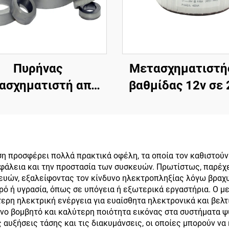
Πυρήνας
Μετασχηματιστή
ασχηματιστή από
βαθμίδας 12v σε 
ιτιούχο χάλυβα σε
Μετασχηματισ
 toroidal, πυρήνας
τοροειδούς από 
ιδήρου, πυρήνας
σε 5000w
ισχύος
Μετασχηματισ
η προσφέρει πολλά πρακτικά οφέλη, τα οποία τον καθιστούν 
σφάλεια και την προστασία των συσκευών. Πρωτίστως, παρέ
τοροειδούς α
υών, εξαλείφοντας τον κίνδυνο ηλεκτροπληξίας λόγω βραχυ
χάλκινο σύρμα 11
ρό ή υγρασία, όπως σε υπόγεια ή εξωτερικά εργαστήρια. Ο μ
τερη ηλεκτρική ενέργεια για ευαίσθητα ηλεκτρονικά και βε
220v
νο βομβητό και καλύτερη ποιότητα εικόνας στα συστήματα ψ
ς αυξήσεις τάσης και τις διακυμάνσεις, οι οποίες μπορούν ν