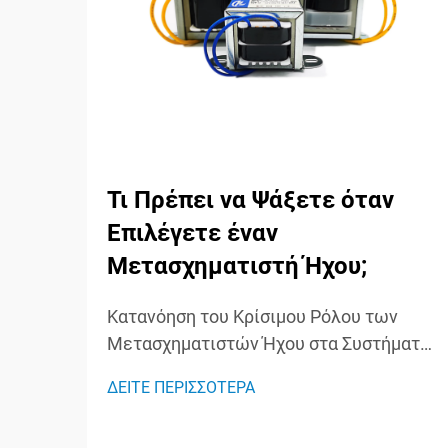
Τι Πρέπει να Ψάξετε όταν
Επιλέγετε έναν
Μετασχηματιστή Ήχου;
Κατανόηση του Κρίσιμου Ρόλου των
Μετασχηματιστών Ήχου στα Συστήματα
Ήχου Οι μετασχηματιστές ήχου
ΔΕΙΤΕ ΠΕΡΙΣΣΟΤΕΡΑ
λειτουργούν ως άγνωστοι ήρωες στα
συστήματα ήχου, διαδραματίζοντας