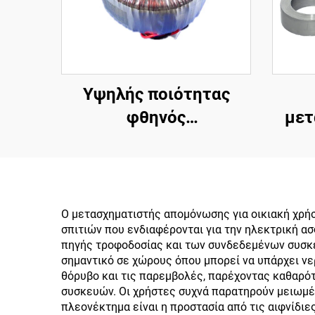
Υψηλής ποιότητας
φθηνός
μετ
μετασχηματιστής
πυρ
ισχύος 240v σε 12v
σχήμα
400w τοροειδής
σ
μετασχηματιστής για
Ο μετασχηματιστής απομόνωσης για οικιακή χρήσ
σπιτιών που ενδιαφέρονται για την ηλεκτρική α
ενισχυτή ισχύος
πηγής τροφοδοσίας και των συνδεδεμένων συσκε
σημαντικό σε χώρους όπου μπορεί να υπάρχει νε
θόρυβο και τις παρεμβολές, παρέχοντας καθαρό
συσκευών. Οι χρήστες συχνά παρατηρούν μειωμέ
πλεονέκτημα είναι η προστασία από τις αιφνίδιε