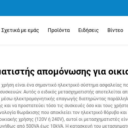
Σχετικά με εμάς
Προϊόντα
Ειδήσεις
Βίντεο
ατιστής απομόνωσης για οικι
 χρήση είναι ένα σημαντικό ηλεκτρικό σύστημα ασφαλείας π
συσκευών. Αυτός ο ειδικός μετασχηματιστής αποτελείται α
χύ μέσω ηλεκτρομαγνητικής επαγωγής διατηρώντας παράλληλα
ης και να προστατεύει τόσο τις συσκευές όσο και τους χρήστ
ολογία θωράκισης που αποκλείει τον ηλεκτρικό θόρυβο και
κιακής χρήσης (120V ή 240V), αυτοί οι μετασχηματιστές είνα
 συνήθως από 500VA έως 10kVA. Η κατασκευή του μετασχημα